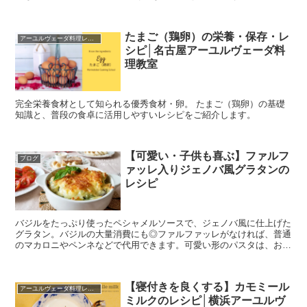
たまご（鶏卵）の栄養・保存・レ
アーユルヴェーダ料理レシピ
シピ│名古屋アーユルヴェーダ料
理教室
完全栄養食材として知られる優秀食材・卵。 たまご（鶏卵）の基礎
知識と、普段の食卓に活用しやすいレシピをご紹介します。
【可愛い・子供も喜ぶ】ファルフ
ブログ
ァッレ入りジェノバ風グラタンの
レシピ
バジルをたっぷり使ったペシャメルソースで、ジェノバ風に仕上げた
グラタン。バジルの大量消費にも◎ファルファッレがなければ、普通
のマカロニやペンネなどで代用できます。可愛い形のパスタは、お子
様も喜ぶこと間違いなし☆
【寝付きを良くする】カモミール
アーユルヴェーダ料理レシピ
ミルクのレシピ│横浜アーユルヴ