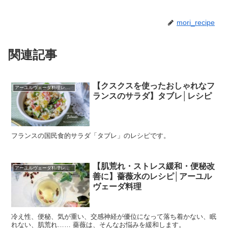
mori_recipe
関連記事
【クスクスを使ったおしゃれなフ
アーユルヴェーダ料理レシピ
ランスのサラダ】タブレ│レシピ
フランスの国民食的サラダ「タブレ」のレシピです。
【肌荒れ・ストレス緩和・便秘改
アーユルヴェーダ料理レシピ
善に】薔薇水のレシピ│アーユル
ヴェーダ料理
冷え性、便秘、気が重い、交感神経が優位になって落ち着かない、眠
れない、肌荒れ…… 薔薇は、そんなお悩みを緩和します。