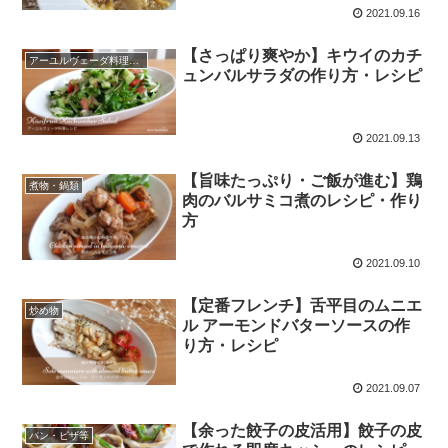
2021.09.16
【さっぱり爽やか】キウイのカチ
アーユルヴェーダ料理レシピ
ュンバルサラダの作り方・レシピ
2021.09.13
【旨味たっぷり・ご飯が進む】鶏
煮物・鍋類
肉のバルサミコ煮のレシピ・作り
方
2021.09.10
【定番フレンチ】舌平目のムニエ
炒め物
ル アーモンドバターソースの作
り方・レシピ
2021.09.07
【余った餃子の皮活用】餃子の皮
パン・ピザ等