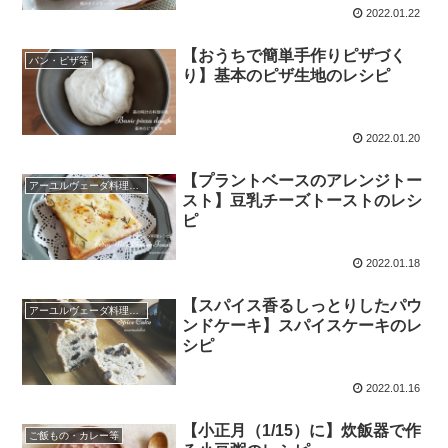
2022.01.22
【おうちで簡単手作りピザづく
パン・ピザ等
り】基本のピザ生地のレシピ
2022.01.20
【プラントベースのアレンジトー
アーユルヴェーダ料理レシピ
スト】豆乳チーズトーストのレシ
ピ
2022.01.18
【スパイス香るしっとりしたパウ
アーユルヴェーダ料理レシピ
ンドケーキ】スパイスケーキのレ
シピ
2022.01.16
【小正月（1/15）に】炊飯器で作
ご飯もの・カレー等