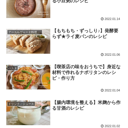
る小豆粥のレシピ
2022.01.14
【もちもち・ずっしり♪】発酵要
アーユルヴェーダ料理レシピ
らず★ライ麦パンのレシピ
2022.01.06
【喫茶店の味をおうちで】身近な
パスタ
材料で作れるナポリタンのレシ
ピ・作り方
2022.01.04
【腸内環境を整える】米麹から作
ドリンク・ジュース
る甘酒のレシピ
2022.01.02