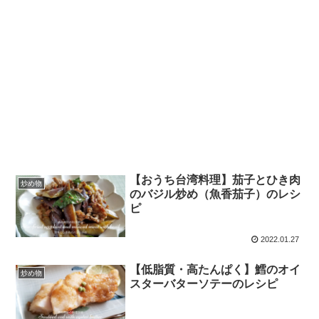
【おうち台湾料理】茄子とひき肉
炒め物
のバジル炒め（魚香茄子）のレシ
ピ
2022.01.27
【低脂質・高たんぱく】鱈のオイ
炒め物
スターバターソテーのレシピ