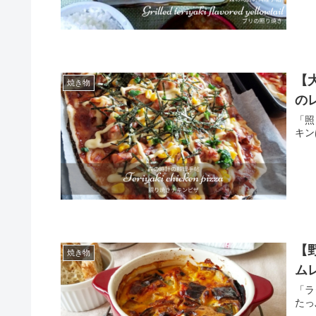
【
焼き物
の
「照
キン
【
焼き物
ム
「ラ
たっ