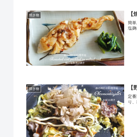
【
焼き物
簡単
塩麹
【
焼き物
定番
り、