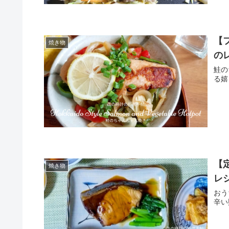
【
焼き物
の
鮭のち
る嬉
【
焼き物
レ
おう
辛い