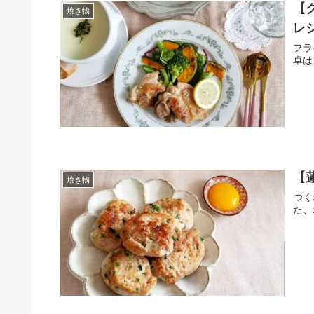
【
焼き物
レ
フラ
卓は
【
焼き物
つくね
た、