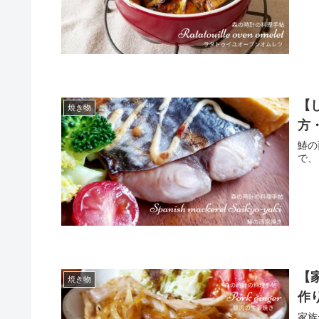
【
焼き物
方
鰆の西
で、
【
焼き物
作
家族