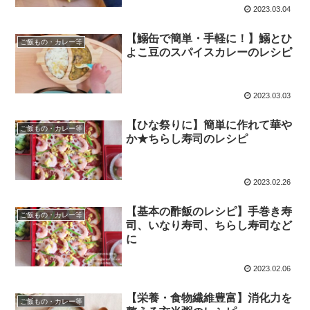
2023.03.04
【鰯缶で簡単・手軽に！】鰯とひ
ご飯もの・カレー等
よこ豆のスパイスカレーのレシピ
2023.03.03
【ひな祭りに】簡単に作れて華や
ご飯もの・カレー等
か★ちらし寿司のレシピ
2023.02.26
【基本の酢飯のレシピ】手巻き寿
ご飯もの・カレー等
司、いなり寿司、ちらし寿司など
に
2023.02.06
【栄養・食物繊維豊富】消化力を
ご飯もの・カレー等