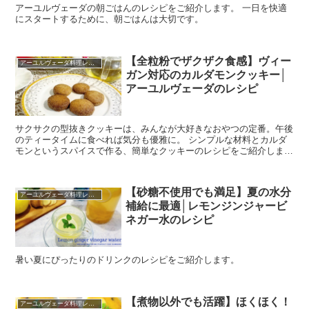
アーユルヴェーダの朝ごはんのレシピをご紹介します。 一日を快適
にスタートするために、朝ごはんは大切です。
【全粒粉でザクザク食感】ヴィー
アーユルヴェーダ料理レシピ
ガン対応のカルダモンクッキー│
アーユルヴェーダのレシピ
サクサクの型抜きクッキーは、みんなが大好きなおやつの定番。午後
のティータイムに食べれば気分も優雅に。 シンプルな材料とカルダ
モンというスパイスで作る、簡単なクッキーのレシピをご紹介しま
す。
【砂糖不使用でも満足】夏の水分
アーユルヴェーダ料理レシピ
補給に最適│レモンジンジャービ
ネガー水のレシピ
暑い夏にぴったりのドリンクのレシピをご紹介します。
【煮物以外でも活躍】ほくほく！
アーユルヴェーダ料理レシピ