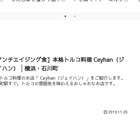
│名古屋市天白区アーユ
ーダ・ニキビ対策1day
ルヴェーダサロン
レッスン（ニームパック
付き）
アンチエイジング食】本格トルコ料理 Ceyhan（ジ
イハン）│横浜・石川町
トルコ料理のお店「 Ceyhan（ジェイハン）」をご紹介します。
町駅すぐ。トルコの雰囲気を味わえるおしゃれなお店です。
2019.11.26