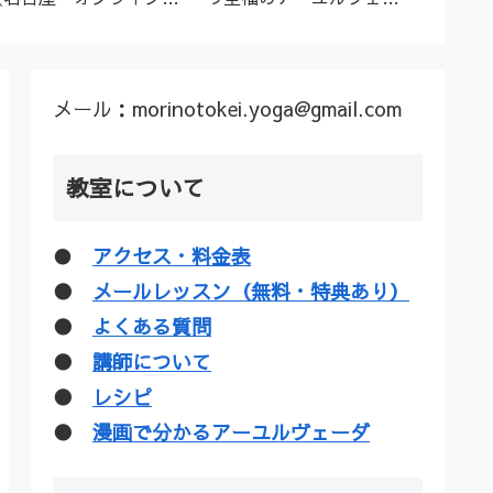
ーユルヴェーダ料理教
ダトリートメント（シロ
ル”な
室・講座》
ダーラほか）
疑惑を
メール：morinotokei.yoga@gmail.com
教室について
●
アクセス・料金表
●
メールレッスン（無料・特典あり）
●
よくある質問
●
講師について
●
レシピ
●
漫画で分かるアーユルヴェーダ