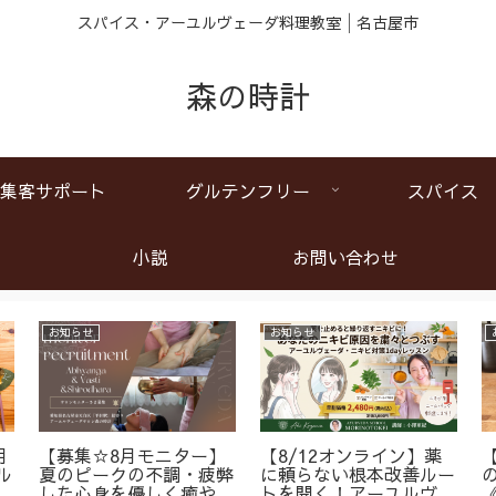
スパイス・アーユルヴェーダ料理教室│名古屋市
森の時計
集客サポート
グルテンフリー
スパイス
小説
お問い合わせ
お知らせ
お知らせ
月
【募集☆8月モニター】
【8/12オンライン】薬
ル
夏のピークの不調・疲弊
に頼らない根本改善ルー
ア
した心身を優しく癒やす
トを開く！アーユルヴェ