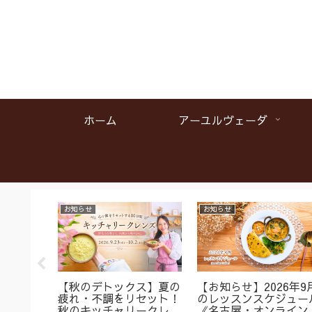
ホーム
アーユルヴェーダ
お知らせ
お知らせ
名】首肩
【秋のデトックス】夏の
【お知らせ】2026年9
くみに
疲れ・不調をリセット！
のレッスンスケジュー
ガ＆バス
秋のキッチャリークレン
《名古屋・オンライン