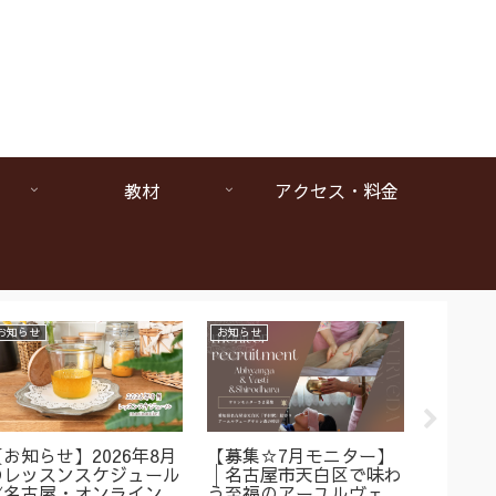
教材
アクセス・料金
お知らせ
お知らせ
お知らせ
【お知らせ】2026年8月
【募集☆7月モニター】
【1da
のレッスンスケジュール
│名古屋市天白区で味わ
ヴェー
《名古屋・オンラインア
う至福のアーユルヴェー
は本当