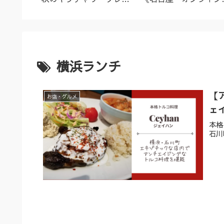
名古屋市
ズ（9/23～10/2）
ーユルヴェーダ料理教
室・講座》
横浜ランチ
【
お店・グルメ
ェ
本格
石川