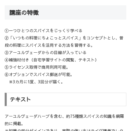
講座の特徴
①一つひとつのスパイスをじっくり学べる
②「いつもの料理にちょこっとスパイス」をコンセプトとし、普
段の料理にスパイスを活用する方法を習得する。
③アーユルヴェーダからの目線が入っている
④補強材付き（自宅学習サイトの閲覧、テキスト）
⑤ライセンス取得で商用利用可能。
⑥オプションでスパイス郵送が可能。
※3カ月に1度、3回分が届く。
テキスト
アーユルヴェーダハーブを含む、約75種類スパイスの知識を網羅
的に掲載。
※知識の部分がメインであり、実際の使い方はライヴ講義でレク