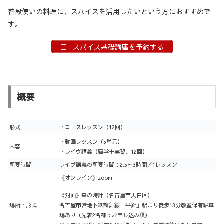
普段使いの料理に、スパイスを活用したいという方におすすめで
す。
スパイス基礎講座を予約する
概要
形式
・コースレッスン（12回）
・動画レッスン（5単元）
内容
・ライヴ講義（座学＋実習、12回）
所要時間
ライヴ講義の所要時間：2.5～3時間／1レッスン
《オンライン》zoom
《対面》森の時計（名古屋市天白区）
場所・形式
名古屋市営地下鉄鶴舞線「平針」駅より徒歩13分教室保有駐車
場あり（先着2名様：お申し込み順）