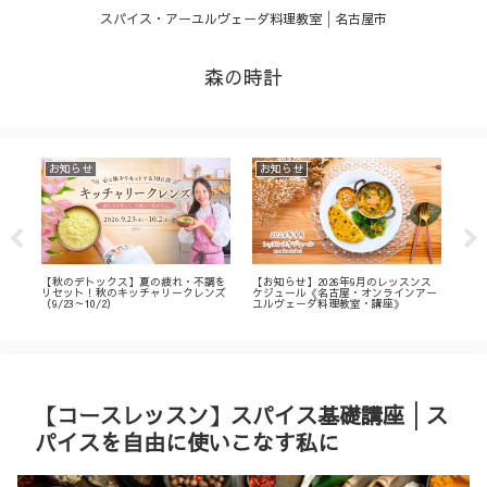
スパイス・アーユルヴェーダ料理教室│名古屋市
森の時計
お知らせ
お知らせ
お
・
【秋のデトックス】夏の疲れ・不調を
【お知らせ】2026年9月のレッスンス
【募
ィ
リセット！秋のキッチャリークレンズ
ケジュール《名古屋・オンラインアー
不調
（9/23～10/2）
ユルヴェーダ料理教室・講座》
名古
ン
【コースレッスン】スパイス基礎講座│ス
パイスを自由に使いこなす私に