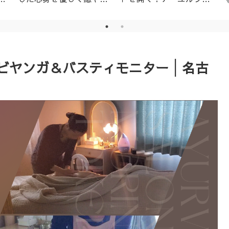
│名古屋市天白区アーユ
ーダ・ニキビ対策1day
ルヴェーダサロン
レッスン（ニームパック
付き）
アビヤンガ＆バスティモニター│名古