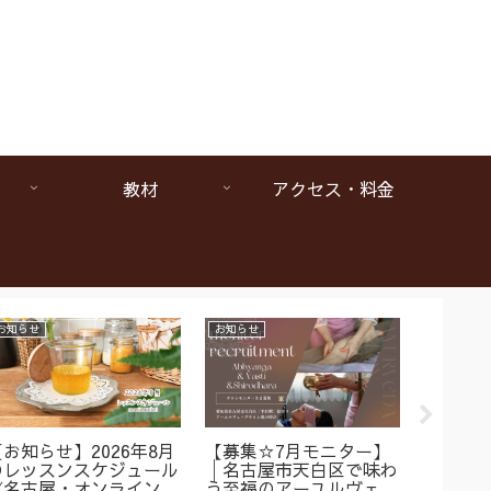
教材
アクセス・料金
お知らせ
お知らせ
お知らせ
【お知らせ】2026年8月
【募集☆7月モニター】
【1da
のレッスンスケジュール
│名古屋市天白区で味わ
ヴェー
《名古屋・オンラインア
う至福のアーユルヴェー
は本当