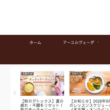
ホーム
アーユルヴェーダ
お知らせ
お知らせ
名】首肩
【秋のデトックス】夏の
【お知らせ】2026年9
くみに
疲れ・不調をリセット！
のレッスンスケジュー
ガ＆バス
秋のキッチャリークレン
《名古屋・オンライン