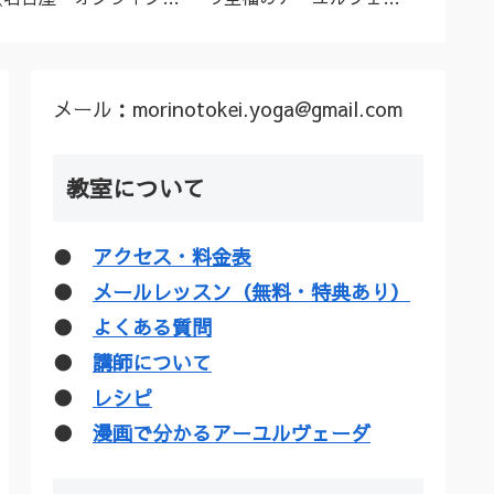
ーユルヴェーダ料理教
ダトリートメント（シロ
ル”な
室・講座》
ダーラほか）
疑惑を
メール：morinotokei.yoga@gmail.com
教室について
●
アクセス・料金表
●
メールレッスン（無料・特典あり）
●
よくある質問
●
講師について
●
レシピ
●
漫画で分かるアーユルヴェーダ