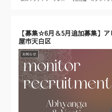
名古屋市
ズ（9/23～10/2）
ーユルヴェーダ料理教
室・講座》
【募集☆6月＆5月追加募集】
屋市天白区
お知らせ