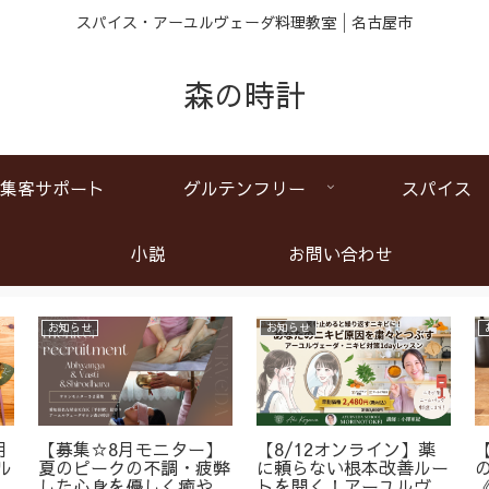
スパイス・アーユルヴェーダ料理教室│名古屋市
森の時計
集客サポート
グルテンフリー
スパイス
小説
お問い合わせ
お知らせ
お知らせ
月
【募集☆8月モニター】
【8/12オンライン】薬
ル
夏のピークの不調・疲弊
に頼らない根本改善ルー
ア
した心身を優しく癒やす
トを開く！アーユルヴェ