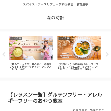
スパイス・アーユルヴェーダ料理教室│名古屋市
森の時計
お知らせ
お知らせ
お
・
【秋のデトックス】夏の疲れ・不調を
【お知らせ】2026年9月のレッスンス
【募
ィ
リセット！秋のキッチャリークレンズ
ケジュール《名古屋・オンラインアー
不調
（9/23～10/2）
ユルヴェーダ料理教室・講座》
名古
ン
【レッスン一覧】グルテンフリー・アレル
ギーフリーのおやつ教室
2020.02.23
2025.03.31