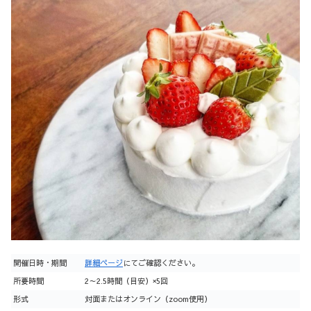
開催日時・期間
詳細ページ
にてご確認ください。
所要時間
2～2.5時間（目安）×5回
形式
対面またはオンライン（zoom使用）