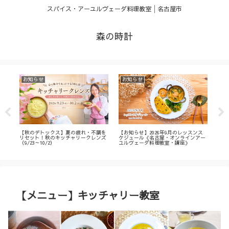
スパイス・アーユルヴェーダ料理教室│名古屋市
森の時計
お知らせ
お知らせ
お
・
【秋のデトックス】夏の疲れ・不調を
【お知らせ】2026年9月のレッスンス
【募
ィ
リセット！秋のキッチャリークレンズ
ケジュール《名古屋・オンラインアー
不調
（9/23～10/2）
ユルヴェーダ料理教室・講座》
名古
ン
【メニュー】キッチャリー教室