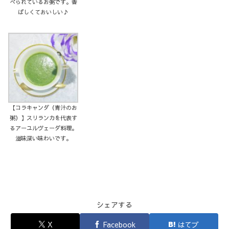
べられているお粥です。香
ばしくておいしい♪
【コラキャンダ（青汁のお
粥）】スリランカを代表す
るアーユルヴェーダ料理。
滋味深い味わいです。
シェアする
X
Facebook
はてブ