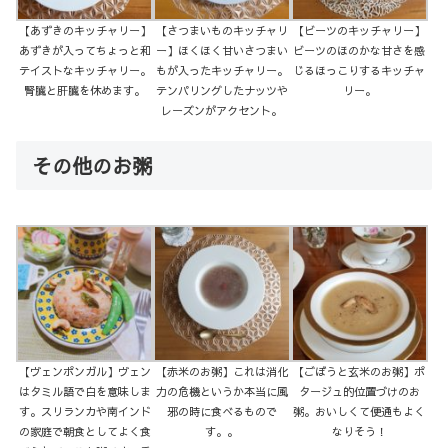
【あずきのキッチャリー】
【さつまいものキッチャリ
【ビーツのキッチャリー】
あずきが入ってちょっと和
ー】ほくほく甘いさつまい
ビーツのほのかな甘さを感
テイストなキッチャリー。
もが入ったキッチャリー。
じるほっこりするキッチャ
腎臓と肝臓を休めます。
テンパリングしたナッツや
リー。
レーズンがアクセント。
その他のお粥
【ヴェンポンガル】ヴェン
【赤米のお粥】これは消化
【ごぼうと玄米のお粥】ポ
はタミル語で白を意味しま
力の危機というか本当に風
タージュ的位置づけのお
す。スリランカや南インド
邪の時に食べるもので
粥。おいしくて便通もよく
の家庭で朝食としてよく食
す。。
なりそう！