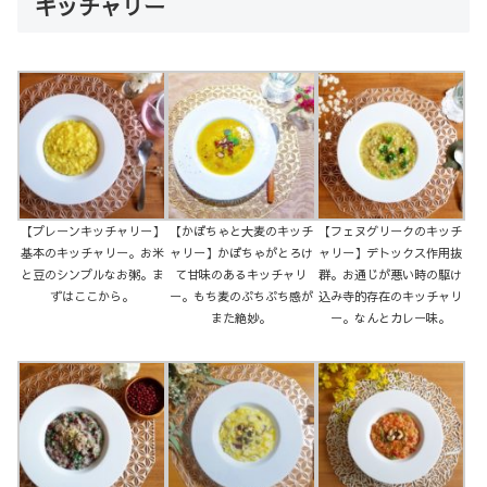
キッチャリー
【プレーンキッチャリー】
【かぼちゃと大麦のキッチ
【フェヌグリークのキッチ
基本のキッチャリー。お米
ャリー】かぼちゃがとろけ
ャリー】デトックス作用抜
と豆のシンプルなお粥。ま
て甘味のあるキッチャリ
群。お通じが悪い時の駆け
ずはここから。
ー。もち麦のぷちぷち感が
込み寺的存在のキッチャリ
また絶妙。
ー。なんとカレー味。