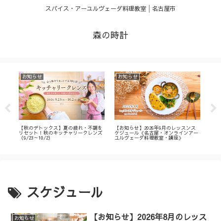
スパイス・アーユルヴェーダ料理教室│名古屋市
森の時計
お知らせ
お知らせ
お
・
【秋のデトックス】夏の疲れ・不調を
【お知らせ】2026年9月のレッスンス
【募
ィ
リセット！秋のキッチャリークレンズ
ケジュール《名古屋・オンラインアー
不調
（9/23～10/2）
ユルヴェーダ料理教室・講座》
名古
ン
スケジュール
【お知らせ】2026年8月のレッス
お知らせ