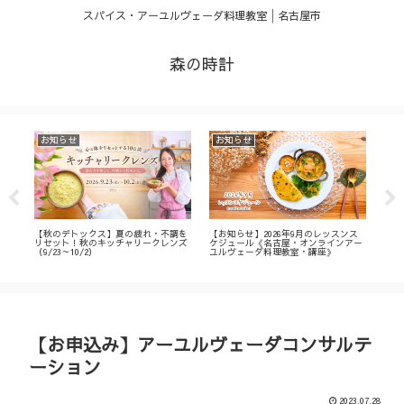
スパイス・アーユルヴェーダ料理教室│名古屋市
森の時計
お知らせ
お知らせ
お
・
【秋のデトックス】夏の疲れ・不調を
【お知らせ】2026年9月のレッスンス
【募
ィ
リセット！秋のキッチャリークレンズ
ケジュール《名古屋・オンラインアー
不調
（9/23～10/2）
ユルヴェーダ料理教室・講座》
名古
ン
【お申込み】アーユルヴェーダコンサルテ
ーション
2023.07.28