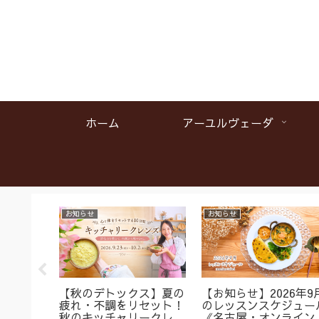
ホーム
アーユルヴェーダ
お知らせ
お知らせ
名】首肩
【秋のデトックス】夏の
【お知らせ】2026年9
くみに
疲れ・不調をリセット！
のレッスンスケジュー
ガ＆バス
秋のキッチャリークレン
《名古屋・オンライン