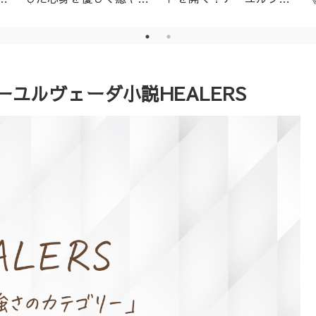
│名古屋市天白区アーユ
ーダ・ニキビ対策1day
ルヴェーダサロン
レッスン（ニームパック
付き）
ユルヴェーダ小説HEALERS