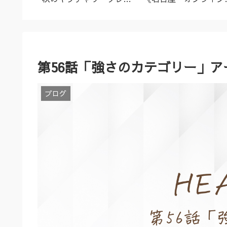
名古屋市
ズ（9/23～10/2）
ーユルヴェーダ料理教
室・講座》
第56話「強さのカテゴリー」アー
ブログ