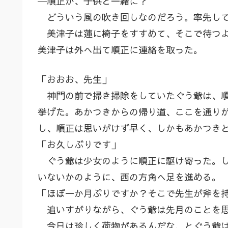
─順正が、子供と一緒に？
どういう風の吹き回しなのだろう。率先して
美津子は蓮に椅子をすすめて、そこで待つよ
美津子は外へ出て順正に連絡を取った。
「おおお、先生」
神門の前で掃き掃除をしていたぐう爺は、順
挙げた。あかつきからの帰り道、ここを通り
し、順正は思いがけず早く、しかもあかつき
「お久しぶりです」
ぐう爺は少女のように順正に駆け寄った。し
いないかのように、西の方角へ足を進める。
「ほぼ一か月ぶりですか？そこで先生が斧を
追いすがりながら、ぐう爺は先月のことを
今日は珍しく荷物があるんだな、とぐう爺は