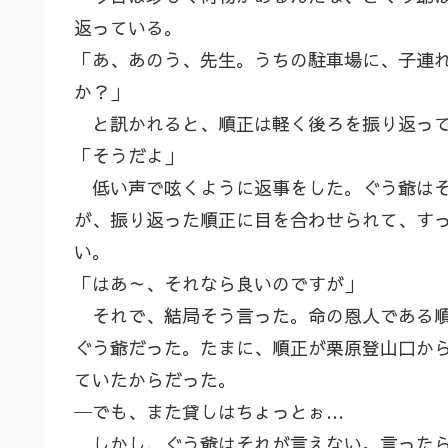
返っている。
「あ、あのう、先生。うちの駐車場に、子連
か？」
と訊かれると、順正は軽く後ろを振り返っ
「そうだよ」
低い声で呟くように返事をした。ぐう爺はそ
が、振り返った順正に目を合わせられて、す
い。
「はあ～、それなら良いのですが」
それで、結局そう言った。命の恩人である順
ぐう爺だった。たまに、順正が栗原登山口か
ていたからだった。
─でも、また貸しはちょっとぉ…
しかし、ぐう爺はそれが言えない。言ったら