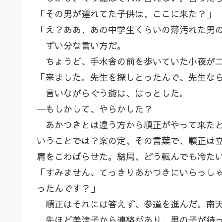
「その男が連れてた子供は、ここに来た？」
「え？ああ、あの中学生くらいの薄汚れた男
ずい分な言い方だ。
ちょうど、手水舎の前を歩いていた小夜が二
「来ました。先生を探しとったんで、先生な
言いながらぐう爺は、はっとした。
─もしかして、やらかした？
あかつきとは違う方から順正がやって来たと
いうことでは？案の定、その言葉で、順正は
肩をこわばらせた。結局、どう転んでも冷た
「すみません、てっきりあかつきにいらっし
ったんです？」
順正はそれには答えず、参道を進んだ。南天
先ほど美津子から連絡があり、男の子が待っ