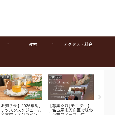
教材
アクセス・料金
お知らせ
お知らせ
お知らせ
【お知らせ】2026年8月
【募集☆7月モニター】
【1da
のレッスンスケジュール
│名古屋市天白区で味わ
ヴェー
《名古屋・オンラインア
う至福のアーユルヴェー
は本当