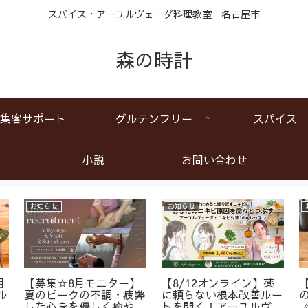
スパイス・アーユルヴェーダ料理教室│名古屋市
森の時計
集客サポート
グルテンフリー
スパイス
小説
お問い合わせ
お知らせ
お知らせ
月
【募集☆8月モニター】
【8/12オンライン】薬
ル
夏のピークの不調・疲弊
に頼らない根本改善ルー
ア
した心身を優しく癒やす
トを開く！アーユルヴェ