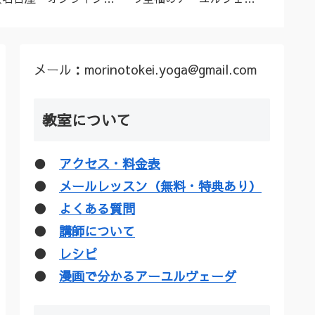
ーユルヴェーダ料理教
ダトリートメント（シロ
ル”な
室・講座》
ダーラほか）
疑惑を
メール：morinotokei.yoga@gmail.com
教室について
●
アクセス・料金表
●
メールレッスン（無料・特典あり）
●
よくある質問
●
講師について
●
レシピ
●
漫画で分かるアーユルヴェーダ