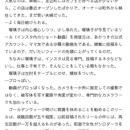
人気なのは、単純に、足込町にはカフェと呼べる店が少ないか
ら。この店は最近オープンしたばかりで、オーナーは町外から移
住してきた、まだ若い夫婦だった。
─よく毎日続けられる。
瑠璃子は内心感心しつつ、少し呆れた。瑠璃子が今見ているリ
ール（インスタ内のショート動画）を発信元は、あかつきの公式
アカウント。ママ友である沙羅の勤務先である。頻繁に投稿をし
ているので、だいたいフィードの先頭に上がってくるのだ。
ちなみに瑠璃子は、インスタは見る専門。投稿するネタなどな
いし、仕事と子育てで、そんなことをしている暇もなかった。
瑠璃子は左肘をテーブルにのせ、頬杖をついた。
─プロっぽい。
動画がプロっぽくなった。カメラを一か所に固定しての撮影で
はなく、被写体を写す範囲や角度が変わり、専門的なカメラワー
クも加わっている。
ゴールデンウィーク明けに胃腸を休めることを勧めるこのリー
ルは、視聴回数が五千程度。以前投稿されたリールの中には、再
生回数が一万を超えるものがあった。和室で女性がシロダーラを