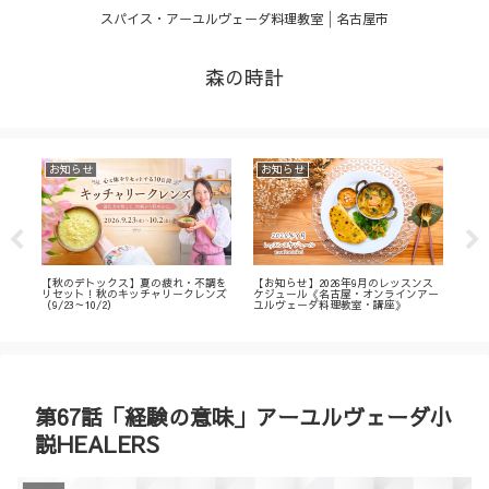
スパイス・アーユルヴェーダ料理教室│名古屋市
森の時計
お知らせ
お知らせ
お
・
【秋のデトックス】夏の疲れ・不調を
【お知らせ】2026年9月のレッスンス
【募
ィ
リセット！秋のキッチャリークレンズ
ケジュール《名古屋・オンラインアー
不調
（9/23～10/2）
ユルヴェーダ料理教室・講座》
名古
ン
第67話「経験の意味」アーユルヴェーダ小
説HEALERS