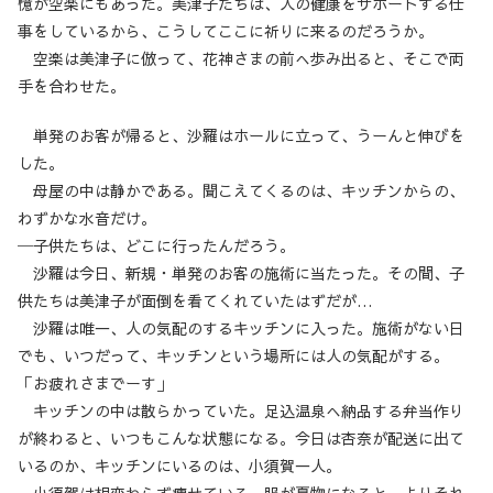
憶が空楽にもあった。美津子たちは、人の健康をサポートする仕
事をしているから、こうしてここに祈りに来るのだろうか。
空楽は美津子に倣って、花神さまの前へ歩み出ると、そこで両
手を合わせた。
単発のお客が帰ると、沙羅はホールに立って、うーんと伸びを
した。
母屋の中は静かである。聞こえてくるのは、キッチンからの、
わずかな水音だけ。
─子供たちは、どこに行ったんだろう。
沙羅は今日、新規・単発のお客の施術に当たった。その間、子
供たちは美津子が面倒を看てくれていたはずだが…
沙羅は唯一、人の気配のするキッチンに入った。施術がない日
でも、いつだって、キッチンという場所には人の気配がする。
「お疲れさまでーす」
キッチンの中は散らかっていた。足込温泉へ納品する弁当作り
が終わると、いつもこんな状態になる。今日は杏奈が配送に出て
いるのか、キッチンにいるのは、小須賀一人。
小須賀は相変わらず痩せている。服が夏物になると、よりそれ