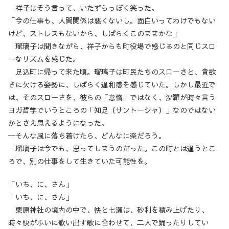
祥子はそう言って、いたずらっぽく笑った。
「今の仕事も、人間関係は悪くないし。面白いってわけでもない
けど、ストレスもないから、しばらくこのままかな」
瑠璃子は聞きながら、祥子からも町役場で感じるのと同じスロ
ーなリズムを感じた。
足込町に帰って来た頃。瑠璃子は町民たちのスローさと、貪欲
さに欠ける姿勢に、しばらく違和感を感じていた。しかし最近で
は、そのスローさを、彼らの「怠惰」ではなく、沙羅が時々言う
ヨガ哲学でいうところの「知足（サントーシャ）」なのではない
かとさえ思えるようになった。
─そんな風に落ち着けたら、どんなに楽だろう。
瑠璃子は今でも、思ってしまうのだった。この町とは違うとこ
ろで、別の仕事をして生きていた可能性を。
「いち、に、さん」
「いち、に、さん」
栗原神社の境内の中で、快と七瀬は、砂利を積み上げたり、
時々快がふいに歌い出す歌に合わせて、二人で踊ったりしてい