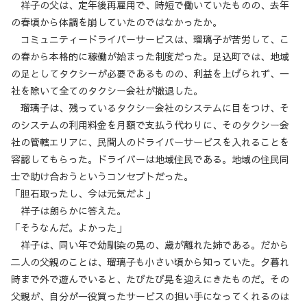
祥子の父は、定年後再雇用で、時短で働いていたものの、去年
の春頃から体調を崩していたのではなかったか。
コミュニティードライバーサービスは、瑠璃子が苦労して、こ
の春から本格的に稼働が始まった制度だった。足込町では、地域
の足としてタクシーが必要であるものの、利益を上げられず、一
社を除いて全てのタクシー会社が撤退した。
瑠璃子は、残っているタクシー会社のシステムに目をつけ、そ
のシステムの利用料金を月額で支払う代わりに、そのタクシー会
社の管轄エリアに、民間人のドライバーサービスを入れることを
容認してもらった。ドライバーは地域住民である。地域の住民同
士で助け合おうというコンセプトだった。
「胆石取ったし、今は元気だよ」
祥子は朗らかに答えた。
「そうなんだ。よかった」
祥子は、同い年で幼馴染の晃の、歳が離れた姉である。だから
二人の父親のことは、瑠璃子も小さい頃から知っていた。夕暮れ
時まで外で遊んでいると、たびたび晃を迎えにきたものだ。その
父親が、自分が一役買ったサービスの担い手になってくれるのは