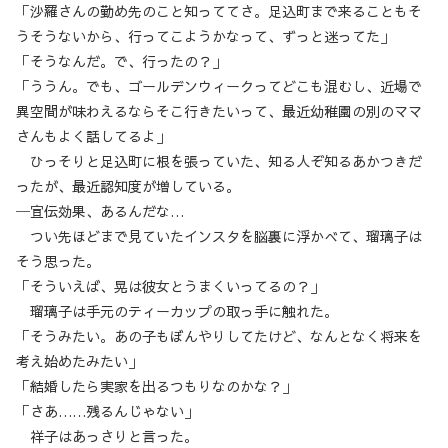
「沙羅さんの勤め先のこと知っててさ。足込町まで来ることもそ
うそうないから、行ってこようかなって、ずっと迷ってた」
「そうなんだ。で、行ったの？」
「ううん。でも、ゴールデンウィークってどこも混むし、近場で
異空間が味わえるならそこ行きたいって、最近幼稚園の別のママ
さんもよく話してるよ」
ひっそりと足込町に根を張っていた、知る人ぞ知るあかつきだ
ったが、最近認知度が増している。
─宣伝効果、あるんだな…
つい先ほどまで見ていたインスタを脳裏に浮かべて、瑠璃子は
そう思った。
「そういえば、晃は彼女とうまくいってるの？」
瑠璃子は手元のティーカップの取っ手に触れた。
「そうみたい。あの子もぼんやりしてたけど、なんとなく将来を
考え始めたみたい」
「結婚したら実家を出るつもりなのかな？」
「さあ……残るんじゃない」
祥子はあっさりと言った。