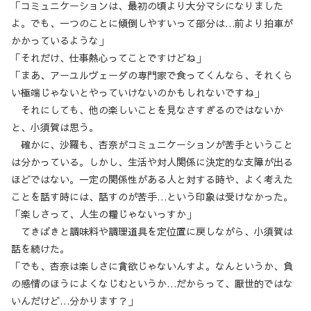
「コミュニケーションは、最初の頃より大分マシになりました
よ。でも、一つのことに傾倒しやすいって部分は…前より拍車が
かかっているような」
「それだけ、仕事熱心ってことですけどね」
「まあ、アーユルヴェーダの専門家で食ってくんなら、それくら
い極端じゃないとやっていけないのかもしれないですね」
それにしても、他の楽しいことを見なさすぎるのではないか
と、小須賀は思う。
確かに、沙羅も、杏奈がコミュニケーションが苦手ということ
は分かっている。しかし、生活や対人関係に決定的な支障が出る
ほどではない。一定の関係性がある人と対する時や、よく考えた
ことを話す時には、話すのが苦手…という印象は受けなかった。
「楽しさって、人生の糧じゃないっすか」
てきぱきと調味料や調理道具を定位置に戻しながら、小須賀は
話を続けた。
「でも、杏奈は楽しさに貪欲じゃないんすよ。なんというか、負
の感情のほうによくなじむというか…だからって、厭世的ではな
いんだけど…分かります？」