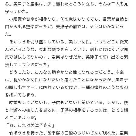
る。美津子と空楽は、少し離れたところに立ち、そんな二人を見
守っていた。
小須賀や杏奈が相手なら、何の意味もなくても、言葉が自然と
口から出る空楽だったが、美津子の前では、そうはいかなかっ
た。
あかつきを切り盛りしている、美しい女性。いつもどこか微笑
んでいるような、柔和な顔つきをしていて、話しかけにくい雰囲
気では決してないのに、空楽はなぜだか、美津子の前に出ると緊
張してしまうのだった。
どうしたら、こんなに穏やかな女性になれるのだろう。空楽
は、穏やかな女性になりたいと考えたことはなかったが、美津子
の醸し出すオーラに触れているだけで、一種の憧れのようなもの
を抱いてしまう。
結婚もしていないし、子供もいないと聞いている。しかし、快
と七瀬への接し方を見るに、子供の相手をするのには、とても慣
れているようだ。
「お、これは美津子さん」
竹ぼうきを持った、甚平姿の白髪のおじいさんが現れた。空楽