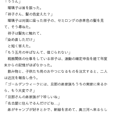
「ううん」
瑠璃子は首を振った。
「祥子さん、髪の色変えた？」
瑠璃子は対面に座った祥子の、セミロングの赤茶色の髪を見
て、そう尋ねた。
祥子は髪先に触れて、
「染め直しただけ」
と短く答えた。
「もう五月の半ばなんて、信じられない」
税務関係の仕事をしている祥子は、激動の確定申告を経て年度
末からの記憶がほぼなかった。
飲み物と、子供たち用のおやつになるものを注文すると、二人
は近況を報告し合う。
「ゴールデンウィークには、旦那の弟家族もうちの実家に来るか
ら、もう大変でさ」
「旦那さんの弟家族が？珍しいね」
「名古屋に住んでるんだけどね…」
弟がキャンプが好きとかで、新緑を求めて、奥三河へ来るらし