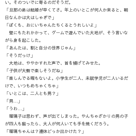
い。そのついでに寄るのだそうだ。
「旦那の弟は結婚が早くてさ。年上のいとこが何人か来ると、朝
日なんかは大はしゃぎで」
「ぼくも、おにいちゃんたちくるとうれしいよ」
壁にもたれかかって、ゲームで遊んでいた大地が、そう言いな
がら身を起こした。
「あんたは、割と自分の世界じゃん」
「そうだっけ」
大地は、ややかすれた声で、首を傾げてみせた。
「子供が大勢で楽しそうだね」
「楽しんでる暇もないよ。小学生が二人、未就学児が二人いるだ
けで、いつもめちゃくちゃ」
「いとこは、二人とも男？」
「男…」
「うわ…」
瑠璃子は思わず、声が出てしまった。やんちゃざかりの男の子
が四人も揃ったら、大人が何人いても手を焼くだろう。
「瑠璃ちゃんは？連休どっか出かけた？」