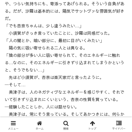
や、つらい気持ちにも、寄添ってあげられる。そういう自負があ
る。だが、沙羅は基本的には、陽気でサットヴァな雰囲気が好き
だ。
「でも杏奈ちゃんは、少し違うみたい…」
小須賀がさっき言っていたことに、沙羅は同感だった。
「人の闇とか、暗い部分に、最初に目がいくみたい」
陽の気に吸い寄せられる二人とは異なる。
「陰の部分が多い人に吸い寄せられて、そのエネルギーに触れ
る…なのに、そのエネルギーに引きずり込まれてしまうかという
と、そうでもない…」
先ほど小須賀が、杏奈は楽天家だと言ったように。
─そして…
美津子は、人のネガティヴなエネルギーを感じやすく、それで
いて引きずり込まれにくいという、杏奈の性質を買っている。
─経験したことしか、人には話せない。
美津子は、常にそう言っている。そしてあかつきには、何らか
の暗い経験と、それに伴う身体的・心理的不調を持った人が来る
ことが多い。
メニュー
ホーム
検索
トップ
サイドバー