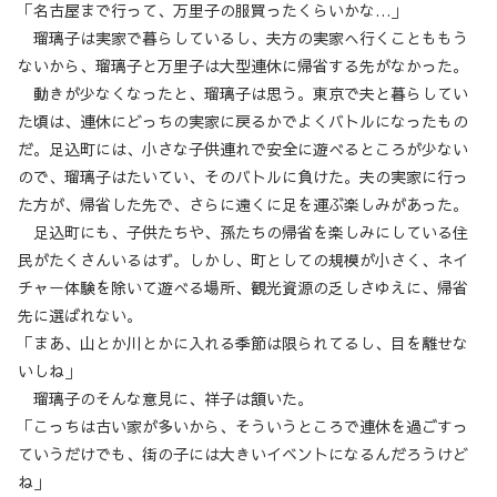
「名古屋まで行って、万里子の服買ったくらいかな…」
瑠璃子は実家で暮らしているし、夫方の実家へ行くことももう
ないから、瑠璃子と万里子は大型連休に帰省する先がなかった。
動きが少なくなったと、瑠璃子は思う。東京で夫と暮らしてい
た頃は、連休にどっちの実家に戻るかでよくバトルになったもの
だ。足込町には、小さな子供連れで安全に遊べるところが少ない
ので、瑠璃子はたいてい、そのバトルに負けた。夫の実家に行っ
た方が、帰省した先で、さらに遠くに足を運ぶ楽しみがあった。
足込町にも、子供たちや、孫たちの帰省を楽しみにしている住
民がたくさんいるはず。しかし、町としての規模が小さく、ネイ
チャー体験を除いて遊べる場所、観光資源の乏しさゆえに、帰省
先に選ばれない。
「まあ、山とか川とかに入れる季節は限られてるし、目を離せな
いしね」
瑠璃子のそんな意見に、祥子は頷いた。
「こっちは古い家が多いから、そういうところで連休を過ごすっ
ていうだけでも、街の子には大きいイベントになるんだろうけど
ね」