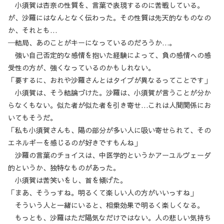
小須賀は杏奈の性質を、言葉で表現するのに苦戦している。
が、沙羅にはなんとなく伝わった。その性質は先天的なものなの
か、それとも…
─結局、あのことがキーになっているのだろうか…。
強い自己否定的な感情を抱いた経験によって、負の感情への感
受性の方が、強くなっているのかもしれない。
「要するに、おれや沙羅さんとはタイプが異なるってことです」
小須賀は、そう結論づけた。沙羅は、小須賀が言うことが分か
らなくもない。似た者が似た者を引き寄せ…これは人間関係にお
いてもそうだ。
「私も小須賀さんも、陽の部分が多い人に吸い寄せられて、その
エネルギーを感じるのが好きですもんね」
沙羅の言葉のチョイスは、中医学的というかアーユルヴェーダ
的というか、独特なものがあった。
小須賀は苦笑いをし、首を傾げた。
「まあ、そうっすね。明るくて楽しい人の方がいいっすね」
そういう人と一緒にいると、相乗効果で明るく楽しくなる。
もっとも、沙羅はただ陽気なだけではない。人の悲しい気持ち