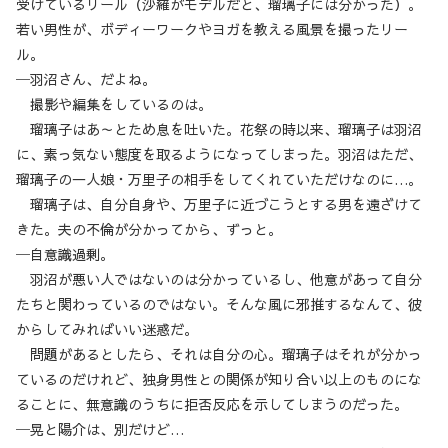
受けているリール（沙羅がモデルだと、瑠璃子には分かった）。
若い男性が、ボディーワークやヨガを教える風景を撮ったリー
ル。
─羽沼さん、だよね。
撮影や編集をしているのは。
瑠璃子はあ～とため息を吐いた。花祭の時以来、瑠璃子は羽沼
に、素っ気ない態度を取るようになってしまった。羽沼はただ、
瑠璃子の一人娘・万里子の相手をしてくれていただけなのに…。
瑠璃子は、自分自身や、万里子に近づこうとする男を遠ざけて
きた。夫の不倫が分かってから、ずっと。
─自意識過剰。
羽沼が悪い人ではないのは分かっているし、他意があって自分
たちと関わっているのではない。そんな風に邪推するなんて、彼
からしてみればいい迷惑だ。
問題があるとしたら、それは自分の心。瑠璃子はそれが分かっ
ているのだけれど、独身男性との関係が知り合い以上のものにな
ることに、無意識のうちに拒否反応を示してしまうのだった。
─晃と陽介は、別だけど…