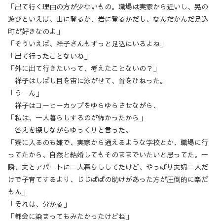
「出て行く理由の方が少ないもの。職場は実家から近いし、晃の
遊びといえば、山に登るか、岩に登るかだし、なんだかんだ足込
町が好きなのよ」
「そういえば、祥子さんもずっと足込にいるよね」
「出て行ったことないね」
「外に出て行きたいって、考えたことないの？」
祥子はしばし目を宙に泳がせて、首をひねった。
「うーん」
祥子はコーヒーカップをゆらゆらさせながら、
「私は、一人暮らしするのが怖かったから」
答えを探しながらゆっくりと言った。
「寮に入るのも嫌で、実家から通えるような学校とか、職場に行
ってたから、自然と結婚してもそのままでいたいと思ってた。一
瞬、夫とアパートに二人暮らししてたけど、やっぱり夫婦二人だ
けで子育てするより、じじばばの助けがあった方が圧倒的に楽だ
もん」
「それは、分かる」
「都会に染まってもみたかったけどね」