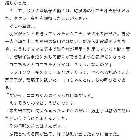
嬉しかった。
そして、今回の瑠璃子の働きは、町役場の中でも相当評価され
た。タクシー会社を説得したことが大きい。
─でも本当は…
羽沼がヒントを与えてくれたからこそ、その案を出せた。自分
一人で導き出した説得の糸口ではない。だから町役場の人たち
や、こうしてママ友経由で誰それが運用・利用していると聞く度
に、瑠璃子は羽沼に対して借りができるような気持ちになった。
「ココちゃんとココちゃんママは、きょうこないの？」
シフォンケーキのクリームだけすくって、ぺろぺろ舐めていた
万里子が、瑠璃子に訊いた。ココちゃんとは、快の呼び名であ
る。
「だから、ココちゃんのママはお仕事だって」
「え？そうなの？どようびなのに？」
家を出る前に何回か言ったはずなのだが、万里子は初めて聞い
たというようにきょとんとした。
「その旦那の弟の妹さんがさ…」
沙羅と快の名前が出て、祥子は思い出したように言った。