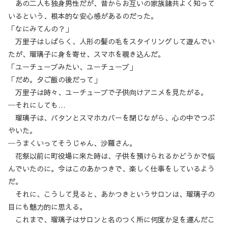
あの二人も独身男性だが、昔からお互いの家族諸共よく知って
いるという、根本的な安心感があるのだった。
「なにみてんの？」
万里子はしばらく、人形の髪の毛をスタイリングして遊んでい
たが、瑠璃子に身を寄せ、スマホを覗き込んだ。
「ユーチューブみたい、ユーチューブ」
「だめ。夕ご飯の後だって」
万里子は時々、ユーチューブで子供向けアニメを見たがる。
─それにしても…
瑠璃子は、パタンとスマホカバーを閉じながら、心の中でつぶ
やいた。
─うまくいってそうじゃん、沙羅さん。
花祭以前に町役場に来た時は、子供を預けられるかどうかで悩
んでいたのに。今はこのあかつきで、楽しく仕事をしているよう
だ。
それに、こうして見ると、あかつきというサロンは、瑠璃子の
目にも魅力的に思える。
これまで、瑠璃子はサロンと名のつく所に何度か足を運んだこ