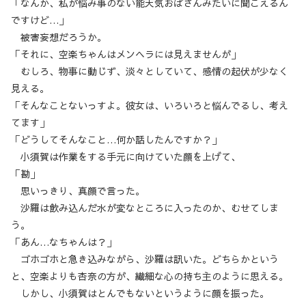
「なんか、私が悩み事のない能天気おばさんみたいに聞こえるん
ですけど…」
被害妄想だろうか。
「それに、空楽ちゃんはメンヘラには見えませんが」
むしろ、物事に動じず、淡々としていて、感情の起伏が少なく
見える。
「そんなことないっすよ。彼女は、いろいろと悩んでるし、考え
てます」
「どうしてそんなこと…何か話したんですか？」
小須賀は作業をする手元に向けていた顔を上げて、
「勘」
思いっきり、真顔で言った。
沙羅は飲み込んだ水が変なところに入ったのか、むせてしま
う。
「あん…なちゃんは？」
ゴホゴホと急き込みながら、沙羅は訊いた。どちらかという
と、空楽よりも杏奈の方が、繊細な心の持ち主のように思える。
しかし、小須賀はとんでもないというように顔を振った。