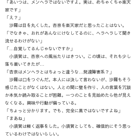
「あいつは、メンヘラではないですよ。実は、めちゃくちゃ楽天
家です」
「え？」
沙羅は目を丸くした。杏奈を楽天家だと思ったことはない。
「でなきゃ、おれがあんなにけなしてるのに、ヘラヘラして聞き
流せるわけがない」
「…自覚してるんじゃないですか」
小須賀は、杏奈への風当たりはきつい。この頃は、それも少し
落ち着いてきたが…
「杏奈はメンヘラとはちょっと違うな…発達障害系？」
沙羅は口をつぐんだ。本人には決して言わないが、沙羅もそう
感じたことがなくはない。人との間に壁を作り、人の言葉を冗談
か本気か読み取ることが困難。一つのことを見始めたら他が見え
なくなる。興味や行動が偏っている。
「ちょっと分かります。でも、完全に黒ではないですよね」
「まあね」
小須賀は軽く返事をした。小須賀としても、確信的にそう思っ
ているわけではないらしい。