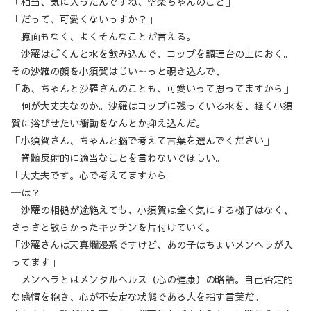
「相当、気に入ったんですね、空楽ちゃんのこと」
「だって、可愛くないっすか？」
臆面もなく、よくそんなことが言える。
沙羅はごくんと水を飲み込んで、コップを調理台の上におく。
その沙羅の顔を小須賀はじい～っと覗き込んで、
「あ、ちゃんと沙羅さんのことも、可愛いって思ってますから」
何が大丈夫なのか。沙羅はコップに残っている水を、軽く小須
賀に浴びせたい衝動をなんとか抑え込んだ。
「小須賀さん、ちゃんと脳で考えて言葉を選んでください」
脊髄反射的に適当なことを言わないでほしい。
「大丈夫です。心で考えてますから」
─は？
沙羅の相槌が途絶えても、小須賀は全く気にする様子はなく、
さっさと散らかったキッチンを片付けていく。
「沙羅さんは天真爛漫系ですけど、あの子はちょいメンヘラが入
ってます」
メンヘラとはメンタルヘルス（心の健康）の略語。自己否定的
な感情を抱き、心が不安定な状態である人を指す言葉だ。