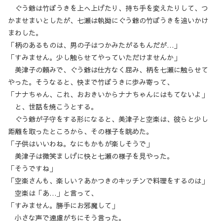
ぐう爺は竹ぼうきを上へ上げたり、持ち手を変えたりして、つ
かませまいとしたが、七瀬は執拗にぐう爺の竹ぼうきを追いかけ
まわした。
「柄のあるものは、男の子はつかみたがるもんだが…」
「すみません。少し触らせてやっていただけませんか」
美津子の頼みで、ぐう爺は仕方なく屈み、柄を七瀬に触らせて
やった。そうなると、快まで竹ぼうきに歩み寄って、
「ナナちゃん、これ、おおきいからナナちゃんにはもてないよ」
と、世話を焼こうとする。
ぐう爺が子守をする形になると、美津子と空楽は、彼らと少し
距離を取ったところから、その様子を眺めた。
「子供はいいわね。なにもかもが楽しそうで」
美津子は微笑ましげに快と七瀬の様子を見やった。
「そうですね」
「空楽さんも、楽しい？あかつきのキッチンで料理をするのは」
空楽は「あ…」と言って、
「すみません。勝手にお邪魔して」
小さな声で遠慮がちにそう言った。