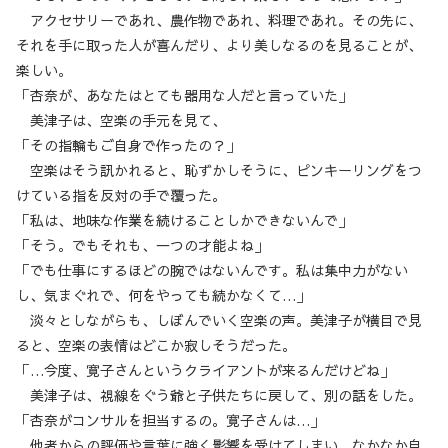
アクセサリーであれ、農作物であれ、料理であれ。その先に、
それを手に取った人が喜んだり、より美しなるのを見ることが、
楽しい。
「杏奈が、あなたはとても器用な人だと言っていた」
美津子は、空楽の手元を見て、
「その指輪もご自身で作ったの？」
空楽はそう訊かれると、恥ずかしそうに、ピンキーリングをつ
けている指を反対の手で覆った。
「私は、地味な作業を続けることしかできないんで」
「そう。でもそれも、一つの才能よね」
「でも仕事にするほどの腕ではないんです。私は集中力がない
し、気まぐれで、何をやっても続かなくて…」
淡々としながらも、しぼんでいく空楽の声。美津子が横目で見
ると、空楽の表情はどこか寂しそうだった。
「…今度、寛子さんというクライアントが来るんだけどね」
美津子は、視線をぐう爺と子供たちに戻して、別の話をした。
「杏奈がコンサルを担当するの。寛子さんは…」
他者からの評価や言葉に強く影響を受けてしまい、なかなか自