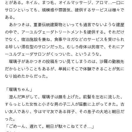
とがある。ネイル、まつ毛、オイルマッサージ、アロマ…一口に
サロンといっても、規模感や雰囲気、提供するサービスは様々で
ある。
あかつきは、重要伝統建築物といっても過言でないような建屋
の中で、アーユルヴェーダトリートメントを提供する。それだけ
でなく、宿泊施設を兼ね、食事やヨガなどのサービスを受けられ
る珍しい滞在型のサロンだった。むしろ母体は民宿で、それにア
ーユルヴェーダサロンがくっついた、というような。
瑠璃子があかつきの投稿をつい見てしまうのは、沙羅の勤務先
だからということもあるが、単純にそこで体験できることが気に
なり始めたからだった。
「瑠璃ちゃん」
澄んだ声がして、瑠璃子は顔を上げた。前髪を左右に流した、
すらっとした女性と小さな男の子二人が座敷に上がってきた。古
い友人であり、今はママ友である祥子、その息子の大地と朝日だ
った。
「ごめーん、遅れて。朝日が駄々こねててさ…」