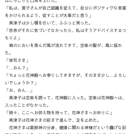
はにっこりと口角を上げた。
「私は、寛子さんが自己認識を変えて、自分にポジティヴな言葉
をかけられるよう、促すことが大事だと思う」
美津子は少し顎を引いて、ふふっと笑った。
「杏奈がそれに気づいてなかったら、私はそうアドバイスするつ
もりよ」
森のにおいを含んだ風が流れてきて、空楽の髪が、風に揺れ
た。
「宮司さま」
「…おん？」
「ちょっと花神殿へお参りしてきますが、そのまま少し…よろし
いでしょうか？」
「お、おん…」
美津子は空楽を誘って、花神殿に入った。空楽は花神殿へは、
入ったことがなかった。
「時々、ここへお供え物を持って、花神さまへお祈りに」
美津子は花神さまの前まで進んで、足を止めた。
花神さまは薬師神の分身、健康に関わる神様だという朧げな記