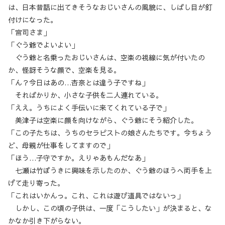
は、日本昔話に出てきそうなおじいさんの風貌に、しばし目が釘
付けになった。
「宮司さま」
「ぐう爺でよいよい」
ぐう爺と名乗ったおじいさんは、空楽の視線に気が付いたの
か、怪訝そうな顔で、空楽を見る。
「ん？今日はあの…杏奈とは違う子ですね」
そればかりか、小さな子供を二人連れている。
「ええ。うちによく手伝いに来てくれている子で」
美津子は空楽に顔を向けながら、ぐう爺にそう紹介した。
「この子たちは、うちのセラピストの娘さんたちです。今ちょう
ど、母親が仕事をしてますので」
「ほう…子守ですか。えりゃあもんだなあ」
七瀬は竹ぼうきに興味を示したのか、ぐう爺のほうへ両手を上
げて走り寄った。
「これはいかんっ。これ、これは遊び道具ではないっ」
しかし、この頃の子供は、一度「こうしたい」が決まると、な
かなか引き下がらない。