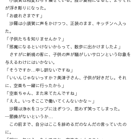
が浮き彫りになった。
「お疲れさまです」
沙羅は小須賀に声をかけつつ、正装のまま、キッチンへ入っ
た。
「子供たちを知りませんか？」
「邪魔になるといけないからって、散歩に出かけましたよ」
さすがに新規の客に、子供の声が騒がしいサロンという印象を
与えるわけにはいかない。
「そうですか…申し訳ないですね」
「いいんじゃないっすか？美津子さん、子供が好きだし。それ
に、空楽も一緒に行ったから」
「空楽ちゃん、また来てたんですね」
「ええ。いっそここで働いてくんないかな～」
沙羅は浄水をコップに注ぎつつ、思わず笑ってしまった。
─節操がないというか…
この前まで、自分はここを辞めるだのなんだの言っていたの
に。