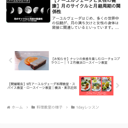
アーユルヴェーダ
康】月のサイクルと月経周期の関
係性
アーユルヴェーダはじめ、多くの世界中
の伝統が、月の満ち欠けと女性の身体は
密接に関連しているといっています。本
稿では、月のサイクルと月経周期の関連
性についてお伝えします。
【お知らせ】ナッツの食感を楽しむローチョコブ
ラウニー│１２月横浜ロースイーツ教室
【開催報告】9月アーユルヴェーダ料理教室・ス
パイス教室・ロースイーツ教室│横浜・東京近郊
ホーム
料理教室の様子
1dayレッスン