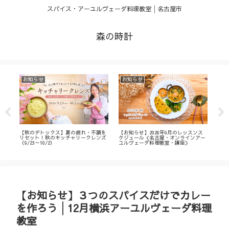
スパイス・アーユルヴェーダ料理教室│名古屋市
森の時計
お知らせ
お知らせ
お
・
【秋のデトックス】夏の疲れ・不調を
【お知らせ】2026年9月のレッスンス
【募
ィ
リセット！秋のキッチャリークレンズ
ケジュール《名古屋・オンラインアー
不調
（9/23～10/2）
ユルヴェーダ料理教室・講座》
名古
ン
【お知らせ】３つのスパイスだけでカレー
を作ろう│12月横浜アーユルヴェーダ料理
教室