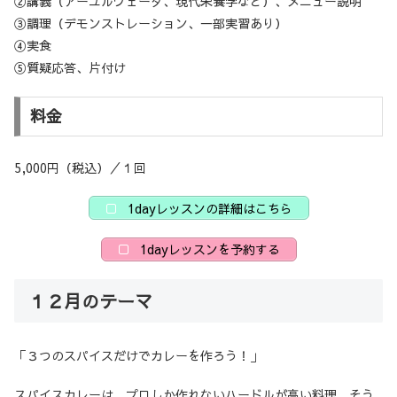
②講義（アーユルヴェーダ、現代栄養学など）、メニュー説明
③調理（デモンストレーション、一部実習あり）
④実食
⑤質疑応答、片付け
料金
5,000円（税込）／１回
1dayレッスンの詳細はこちら
1dayレッスンを予約する
１２月のテーマ
「３つのスパイスだけでカレーを作ろう！」
スパイスカレーは、プロしか作れないハードルが高い料理。そう