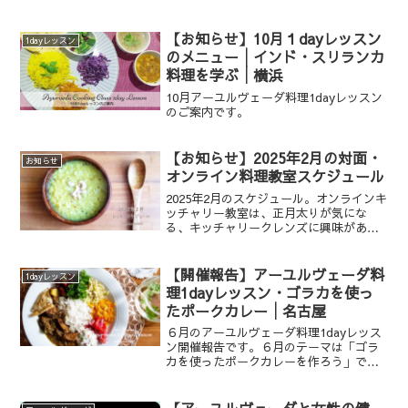
です。お申込み時に必ご一読ください。
お申込みと同時に、利用規約に同意した
こととみなさせていただきます。
【お知らせ】10月１dayレッスン
1dayレッスン
のメニュー│インド・スリランカ
料理を学ぶ│横浜
10月アーユルヴェーダ料理1dayレッスン
のご案内です。
【お知らせ】2025年2月の対面・
お知らせ
オンライン料理教室スケジュール
2025年2月のスケジュール。オンラインキ
ッチャリー教室は、正月太りが気にな
る、キッチャリークレンズに興味がある
方是非ご参加ください。名古屋市天白区
の対面レッスンでは「甘味に対する欲求
を抑える」アーユルヴェーダ講義＆料理
【開催報告】アーユルヴェーダ料
1dayレッスン
教室します。LINE登録者限定無料講座
理1dayレッスン・ゴラカを使っ
「夢を叶える計画術」も開催します☆
たポークカレー│名古屋
６月のアーユルヴェーダ料理1dayレッス
ン開催報告です。６月のテーマは「ゴラ
カを使ったポークカレーを作ろう」でし
た。
【アーユルヴェーダと女性の健