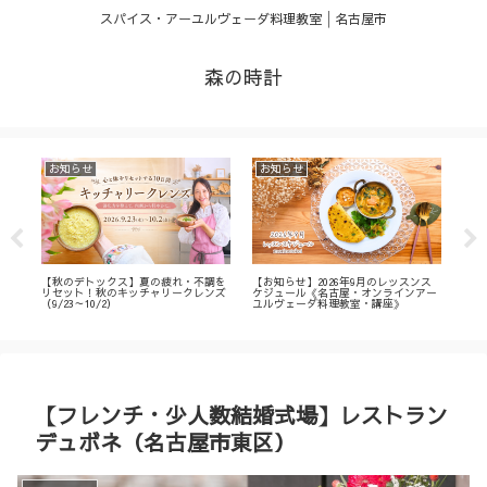
スパイス・アーユルヴェーダ料理教室│名古屋市
森の時計
お知らせ
お知らせ
お
・
【秋のデトックス】夏の疲れ・不調を
【お知らせ】2026年9月のレッスンス
【募
ィ
リセット！秋のキッチャリークレンズ
ケジュール《名古屋・オンラインアー
不調
（9/23～10/2）
ユルヴェーダ料理教室・講座》
名古
ン
【フレンチ・少人数結婚式場】レストラン
デュボネ（名古屋市東区）