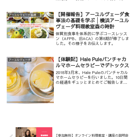
ませんが、強いて挙げるとしたら、体質
的にどのような性質のものがおすすめか
お伝えします。
【開催報告】アーユルヴェーダ食
アーユルヴェーダ基礎講座
事法の基礎を学ぶ│横浜アーユル
ヴェーダ料理教室森の時計
体質別食事を体系的に学ぶコースレッス
ン（AFPB、旧ACA）の第8期が修了しま
した。その様子をお伝えします。
【体験記】Hale Puleパンチャカ
アーユルヴェーダ
ルマホームセラピーでデトックス
2018年3月末、Hale Puleのパンチャカル
マホームセラピーを行いました。10日間
の経過をギュッとまとめてご報告しま
す！
【参加無料】オンライン料理教室・講座の説明会