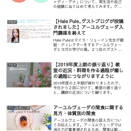
ァディ・グナ」について、実生活や自己
の経験に当てはめて考えてみます。グル
ヴァディグナについて詳しく書いた記事
はこちら
【Hale Pule_ゲストブログが投稿
ブログ
されました】アーユルヴェーダ入
門講座を終えて
Hale Puleはマイラ・リューイン先生が創
設・ディレクターをするアーユルヴェー
ダとヨガの学びの場。２つ目のゲストブ
ログをUPしていただきました。
【2019年度上期の振り返り】教
ブログ
室の近況・料理を作る過程が癒し
の過程につながりますように
2019年度の上半期が終わりましたので、
今日から２回に分けて、教室の振り返り
と、講師の近況について綴ります。
アーユルヴェーダの間食に関する
アーユルヴェーダ
見方・体質別の間食
アーユルヴェーダの間食の捉え方につい
てお伝えします。アーユルヴェーダでは
消化力が重要視されるため、間食は勧め