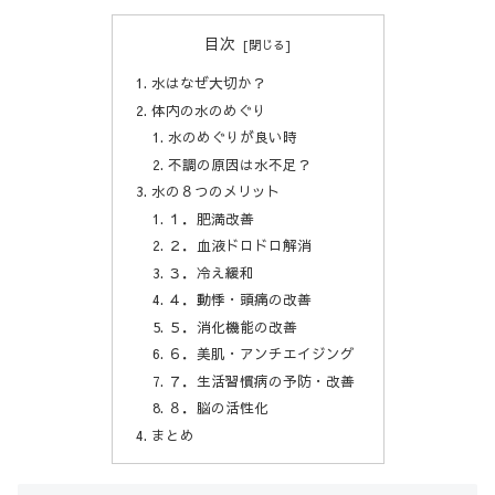
目次
水はなぜ大切か？
体内の水のめぐり
水のめぐりが良い時
不調の原因は水不足？
水の８つのメリット
１．肥満改善
２．血液ドロドロ解消
３．冷え緩和
４．動悸・頭痛の改善
５．消化機能の改善
６．美肌・アンチエイジング
７．生活習慣病の予防・改善
８．脳の活性化
まとめ