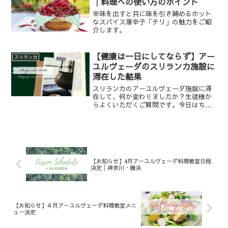
│料理への使い方のポイント
辛味を出すと共に味を引き締めるホット
なスパイス唐辛子「チリ」の魅力をご紹
介します。
【健康は一日にしてならず】アー
スリランカ
ユルヴェーダのスリランカ施設に
滞在した結果
スリランカのアーユルヴェーダ施設に滞
在して、何か変わりましたか？生徒様か
らよくいただくご質問です。今日はちょ
っと、このことについて触れてみます。
はじめてのスリランカ滞在約1年と3カ月
前、（2019年11月中旬から下旬）、私は
スリランカのアー...
【お知らせ】4月アーユルヴェーダ料理教室日程
決定│神奈川・横浜
【お知らせ】４月アーユルヴェーダ料理教室メニ
ュー決定