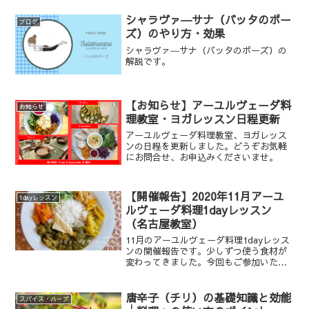
花のフェヌグリーク炒め、もやしのピリ
辛サンボル、新じゃがいものローズマリ
シャラヴァ―サナ（バッタのポー
ブログ
ー焼きです。
ズ）のやり方・効果
シャラヴァ―サナ（バッタのポーズ）の
解説です。
【お知らせ】アーユルヴェーダ料
お知らせ
理教室・ヨガレッスン日程更新
アーユルヴェーダ料理教室、ヨガレッス
ンの日程を更新しました。どうぞお気軽
にお問合せ、お申込みくださいませ。
【開催報告】2020年11月アーユ
1dayレッスン
ルヴェーダ料理1dayレッスン
（名古屋教室）
11月のアーユルヴェーダ料理1dayレッス
ンの開催報告です。少しずつ使う食材が
変わってきました。今回もご参加いただ
き、ありがとうございました。アーユル
ヴェーダ料理1dayレッスン単発のアーユ
ルヴェーダ料理教室です。季節の食材を
唐辛子（チリ）の基礎知識と効能
スパイス・ハーブ
使った料理を作...