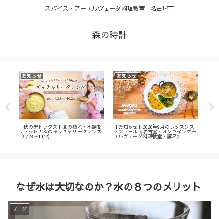
スパイス・アーユルヴェーダ料理教室│名古屋市
森の時計
お知らせ
お知らせ
お
・
【秋のデトックス】夏の疲れ・不調を
【お知らせ】2026年9月のレッスンス
【募
ィ
リセット！秋のキッチャリークレンズ
ケジュール《名古屋・オンラインアー
不調
（9/23～10/2）
ユルヴェーダ料理教室・講座》
名古
ン
なぜ水は大切なのか？水の８つのメリット
ブログ