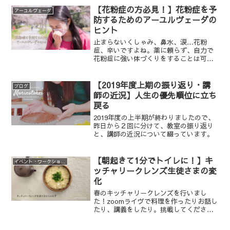
【花粉症の方必見！】花粉症を予
アーユルヴェーダ
防するためのアーユルヴェーダの
ヒント
止まらないくしゃみ、鼻水、涙…花粉
症、辛いですよね。薬に頼らず、自力で
花粉症に強い体づくりをすることは可能
なのでしょうか？この記事では、花粉症
の原因について紐解き、インドの伝統医
療アーユルヴェーダの知見から、花粉症
【2019年度上期の振り返り・講
ブログ
の予防策、控えたい食べ物やおすすめの
師の近況】人生の優先順位に立ち
ハーブでティー、簡単に取り入れられる
戻る
アーユルヴェーダのセルフケアをご紹介
します。
2019年度の上半期が終わりましたので、
昨日から２回に分けて、教室の振り返り
と、講師の近況について綴っています。
【朝起きて1分でトイレに！】キ
イベント・ワークショップ
ッチャリークレンズ生徒さまの変
化
春のキッチャリークレンズを行いまし
た！zoomライヴで料理を作ったりお話し
たり、講義をしたり。挑戦してくださっ
た生徒さまの変化、参加してみたご感想
などを紹介します。