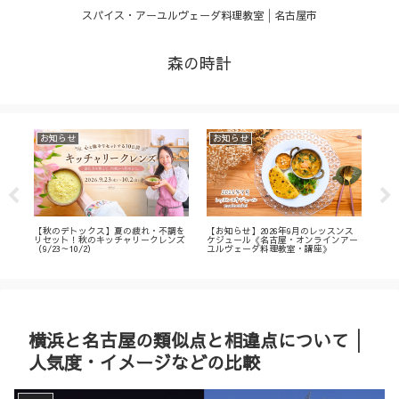
スパイス・アーユルヴェーダ料理教室│名古屋市
森の時計
お知らせ
お知らせ
お
・
【秋のデトックス】夏の疲れ・不調を
【お知らせ】2026年9月のレッスンス
【募
ィ
リセット！秋のキッチャリークレンズ
ケジュール《名古屋・オンラインアー
不調
（9/23～10/2）
ユルヴェーダ料理教室・講座》
名古
ン
横浜と名古屋の類似点と相違点について│
人気度・イメージなどの比較