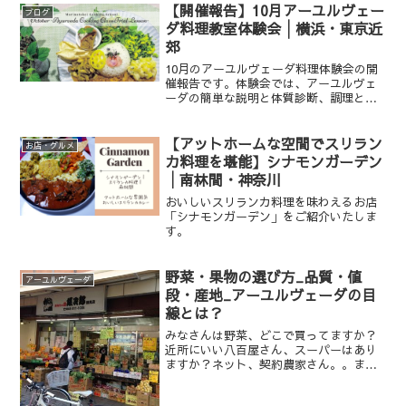
【開催報告】10月アーユルヴェー
ブログ
ダ料理教室体験会│横浜・東京近
郊
10月のアーユルヴェーダ料理体験会の開
催報告です。体験会では、アーユルヴェ
ーダの簡単な説明と体質診断、調理とお
食事、料理教室のご案内の流れで進みま
す。アーユルヴェーダが初めての方、料
理教室が初めての方、両方とも初めての
【アットホームな空間でスリラン
お店・グルメ
方でも、お気軽にご参加...
カ料理を堪能】シナモンガーデン
│南林間・神奈川
おいしいスリランカ料理を味わえるお店
「シナモンガーデン」をご紹介いたしま
す。
野菜・果物の選び方_品質・値
アーユルヴェーダ
段・産地_アーユルヴェーダの目
線とは？
みなさんは野菜、どこで買ってますか？
近所にいい八百屋さん、スーパーはあり
ますか？ネット、契約農家さん。。また
野菜を選ぶ時の基準は何ですか？