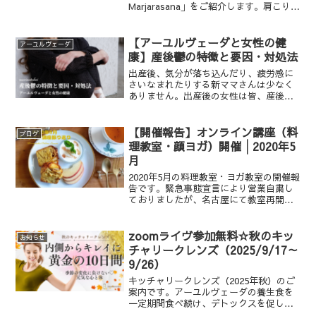
Marjarasana」をご紹介します。肩こりや
腰痛を緩和してくれる、初心者でも安心
な簡単なポーズです。
【アーユルヴェーダと女性の健
アーユルヴェーダ
康】産後鬱の特徴と要因・対処法
出産後、気分が落ち込んだり、疲労感に
さいなまれたりする新ママさんは少なく
ありません。出産後の女性は皆、産後鬱
に気をつける必要があります。本稿で
は、産後鬱の特徴や原因、対処法につい
てご紹介します。
【開催報告】オンライン講座（料
ブログ
理教室・顔ヨガ）開催│2020年5
月
2020年5月の料理教室・ヨガ教室の開催報
告です。緊急事態宣言により営業自粛し
ておりましたが、名古屋にて教室再開
し、またオンライン講座も始まりまし
た。
zoomライヴ参加無料☆秋のキッ
お知らせ
チャリークレンズ（2025/9/17～
9/26）
キッチャリークレンズ（2025年秋）のご
案内です。アーユルヴェーダの養生食を
一定期間食べ続け、デトックスを促しま
しょう！キッチャリー便の次回お申込み