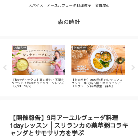
スパイス・アーユルヴェーダ料理教室│名古屋市
森の時計
お知らせ
お知らせ
お
・
【秋のデトックス】夏の疲れ・不調を
【お知らせ】2026年9月のレッスンス
【募
ィ
リセット！秋のキッチャリークレンズ
ケジュール《名古屋・オンラインアー
不調
（9/23～10/2）
ユルヴェーダ料理教室・講座》
名古
ン
【開催報告】9月アーユルヴェーダ料理
1dayレッスン│スリランカの薬草粥コラキ
ャンダとサモサり方を学ぶ