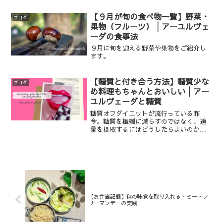
受付スケジュールも公開しています。数
量限定ですので、LINEから先行予約して
【９月が旬の食べ物一覧】野菜・
ブログ
いただくのがおすすめです。
果物（フルーツ）│アーユルヴェ
ーダの食事法
９月に旬を迎える野菜や果物をご紹介し
ます。
【糖質と付き合う方法】糖質少な
ブログ
め料理もちゃんとおいしい│アー
ユルヴェーダと糖質
糖質オフダイエットが流行っている昨
今。糖質を極端に減らすのではなく、適
量を摂取するにはどうしたらよいのか。
私なりに考えてみたところ、「糖質の少
ない食材を使ったおいしい料理を知るこ
とが、その一助となる」という一案を思
いつきました。
【お弁当記録】秋の味覚を取り入れる・ミートフ
リーマンデーの実践