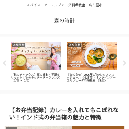
スパイス・アーユルヴェーダ料理教室│名古屋市
森の時計
お知らせ
お知らせ
お
・
【秋のデトックス】夏の疲れ・不調を
【お知らせ】2026年9月のレッスンス
【募
ィ
リセット！秋のキッチャリークレンズ
ケジュール《名古屋・オンラインアー
不調
（9/23～10/2）
ユルヴェーダ料理教室・講座》
名古
ン
【お弁当記録】カレーを入れてもこぼれな
い！インド式の弁当箱の魅力と特徴