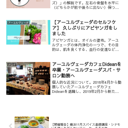
ズ）」の解説です。左右の骨盤を水平に
（どちらかが前や後ろに出ない）保つの
がポイントです。
【アーユルヴェーダのセルフケ
アーユルヴェーダ
ア】 久しぶりにアビヤンガをし
ました
アビヤンガとは、オイルの塗布。アーユ
ルヴェーダの体内浄化の一つで、その目
的は、肌を良くする、血行の促進など身
体的なことから、精神鎮静などメンタル
面まで様々です。本記事では、自宅での
アビヤンガのやり方（例）についてお伝
アーユルヴェーダカフェDideanを
ブログ
えします。
卒業・アーユルヴェーダスパ・サ
ロン勤務へ
個人的な近況について。2018年4月から勤
務していたアーユルヴェーダカフェ
Dideanを退職し、2019年2月から新たな
ステージへ進むこととなりました。
【開催報告】横浜11月スパイス基礎講座・シナモ