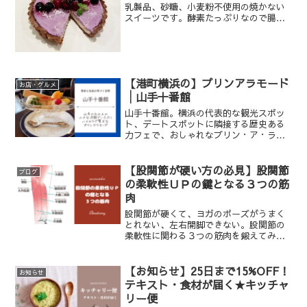
乳製品、砂糖、小麦粉不使用の焼かない
スイーツです。酵素たっぷりなので腸内
環境を良くします。
【港町横浜の】プリンアラモード
お店・グルメ
│山手十番館
山手十番館。横浜の代表的な観光スポッ
ト、デートスポットに隣接する歴史ある
力フェで、おしゃれなプリン・ア・ラ・
モードをいただきました。
【股関節が硬い方の必見】股関節
ブログ
の柔軟性ＵＰの鍵となる３つの筋
肉
股関節が硬くて、ヨガのポーズがうまく
とれない、左右開脚できない。股関節の
柔軟性に関わる３つの筋肉を鍛えてみる
と、そんなお悩みを解消できるかもしれ
ません。本稿では、股関節の柔軟性をUP
させる鍵となる筋肉についてお伝えしま
【お知らせ】25日まで15%OFF！
お知らせ
す。
テキスト・食材が届く★キッチャ
リー便