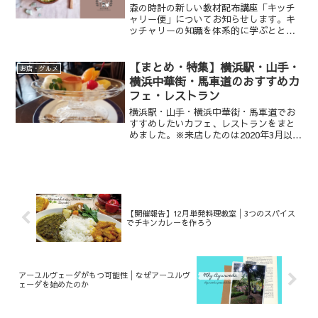
森の時計の新しい教材配布講座「キッチ
ャリー便」についてお知らせします。キ
ッチャリーの知識を体系的に学ぶととも
に、郵送された食材ですぐ実践でき、日
常にキッチャリーを取り入れていただき
やすい講座です。
【まとめ・特集】横浜駅・山手・
お店・グルメ
横浜中華街・馬車道のおすすめカ
フェ・レストラン
横浜駅・山手・横浜中華街・馬車道でお
すすめしたいカフェ、レストランをまと
めました。※来店したのは2020年3月以前
ですので、当時の様子になります。
【開催報告】12月単発料理教室│3つのスパイス
でチキンカレーを作ろう
アーユルヴェーダがもつ可能性│なぜアーユルヴ
ェーダを始めたのか