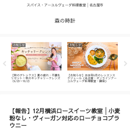
スパイス・アーユルヴェーダ料理教室│名古屋市
森の時計
お知らせ
お知らせ
お
・
【秋のデトックス】夏の疲れ・不調を
【お知らせ】2026年9月のレッスンス
【募
ィ
リセット！秋のキッチャリークレンズ
ケジュール《名古屋・オンラインアー
不調
（9/23～10/2）
ユルヴェーダ料理教室・講座》
名古
ン
【報告】12月横浜ロースイーツ教室│小麦
粉なし・ヴィーガン対応のローチョコブラ
ウニー