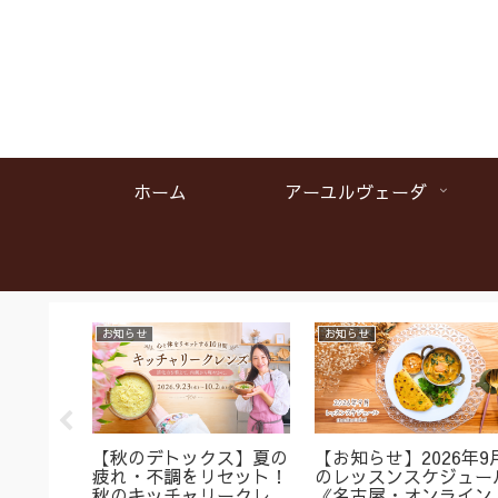
ホーム
アーユルヴェーダ
お知らせ
お知らせ
名】首肩
【秋のデトックス】夏の
【お知らせ】2026年9
くみに
疲れ・不調をリセット！
のレッスンスケジュー
ガ＆バス
秋のキッチャリークレン
《名古屋・オンライン