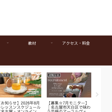
教材
アクセス・料金
お知らせ
お知らせ
お知らせ
【お知らせ】2026年8月
【募集☆7月モニター】
【1da
のレッスンスケジュール
│名古屋市天白区で味わ
ヴェー
《名古屋・オンラインア
う至福のアーユルヴェー
は本当