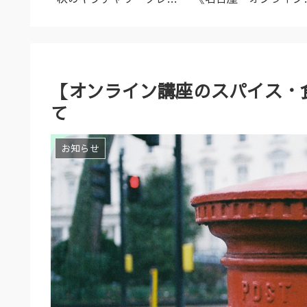
名古屋市
ズ（9/23～10/2）
ーユルヴェーダ料理教
室・講座》
【オンライン講座のスパイス・
て
お知らせ