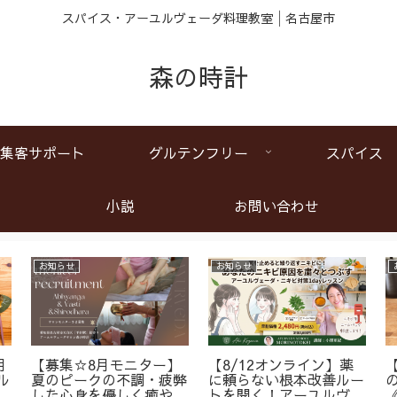
スパイス・アーユルヴェーダ料理教室│名古屋市
森の時計
集客サポート
グルテンフリー
スパイス
小説
お問い合わせ
お知らせ
お知らせ
月
【募集☆8月モニター】
【8/12オンライン】薬
ル
夏のピークの不調・疲弊
に頼らない根本改善ルー
ア
した心身を優しく癒やす
トを開く！アーユルヴェ