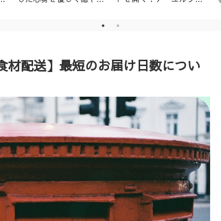
│名古屋市天白区アーユ
ーダ・ニキビ対策1day
ルヴェーダサロン
レッスン（ニームパック
付き）
食材配送】最短のお届け日数につい