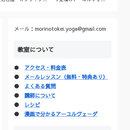
ーユルヴェーダ料理教
ダトリートメント（シロ
ル”な
室・講座》
ダーラほか）
疑惑を
メール：morinotokei.yoga@gmail.com
教室について
●
アクセス・料金表
●
メールレッスン（無料・特典あり）
●
よくある質問
●
講師について
●
レシピ
●
漫画で分かるアーユルヴェーダ