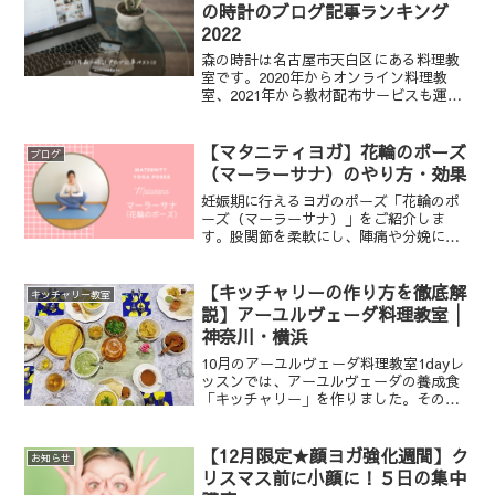
の時計のブログ記事ランキング
2022
森の時計は名古屋市天白区にある料理教
室です。2020年からオンライン料理教
室、2021年から教材配布サービスも運営
しております。2017年11月20日より教室
や料理のことに関するブログを書き始
め、早5年あまりが経ちました。当初は週
【マタニティヨガ】花輪のポーズ
ブログ
6ペースで...
（マーラーサナ）のやり方・効果
妊娠期に行えるヨガのポーズ「花輪のポ
ーズ（マーラーサナ）」をご紹介しま
す。股関節を柔軟にし、陣痛や分娩に備
えるポーズです。
【キッチャリーの作り方を徹底解
キッチャリー教室
説】アーユルヴェーダ料理教室│
神奈川・横浜
10月のアーユルヴェーダ料理教室1dayレ
ッスンでは、アーユルヴェーダの養成食
「キッチャリー」を作りました。その様
子をご紹介します。
【12月限定★顔ヨガ強化週間】ク
お知らせ
リスマス前に小顔に！５日の集中