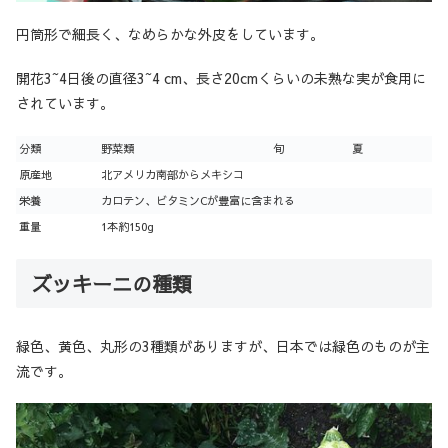
円筒形で細長く、なめらかな外皮をしています。
開花3~4日後の直径3~4 cm、長さ20cmくらいの未熟な実が食用に
されています。
分類
野菜類
旬
夏
原産地
北アメリカ南部からメキシコ
栄養
カロテン、ビタミンCが豊富に含まれる
重量
1本約150g
ズッキーニの種類
緑色、黄色、丸形の3種類がありますが、日本では緑色のものが主
流です。