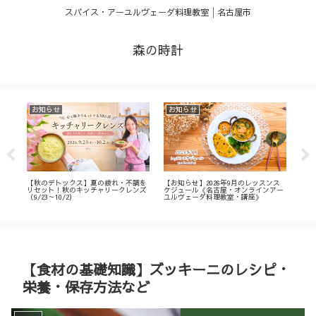
スパイス・アーユルヴェーダ料理教室│名古屋市
森の時計
お知らせ
お知らせ
お
・
【秋のデトックス】夏の疲れ・不調を
【お知らせ】2026年9月のレッスンス
【募
ィ
リセット！秋のキッチャリークレンズ
ケジュール《名古屋・オンラインアー
不調
（9/23～10/2）
ユルヴェーダ料理教室・講座》
名古
ン
【食材の基礎知識】ズッキーニのレシピ・
栄養・保存方法など