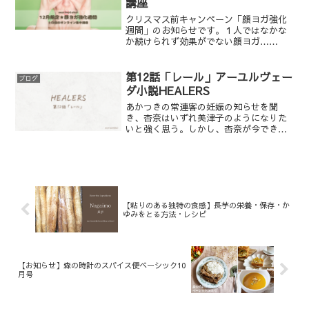
講座
クリスマス前キャンペーン「顔ヨガ強化
週間」のお知らせです。１人ではなかな
か続けられず効果がでない顔ヨガ……
第12話「レール」アーユルヴェー
ブログ
ダ小説HEALERS
あかつきの常連客の妊娠の知らせを聞
き、杏奈はいずれ美津子のようになりた
いと強く思う。しかし、杏奈が今できる
まともな仕事は、小須賀との足込温泉へ
の弁当作りだけだった。お盆休みに帰省
した杏奈は、父母に胸を張れるよう、今
自分が乗っているレールの上を早く進ま
ねばならないと認識する。その頃、小須
賀は美津子に「杏奈の契約を更新するべ
【粘りのある独特の食感】長芋の栄養・保存・か
きではない」と遠回しに語っていた。
ゆみをとる方法・レシピ
【お知らせ】森の時計のスパイス便ベーシック10
月号