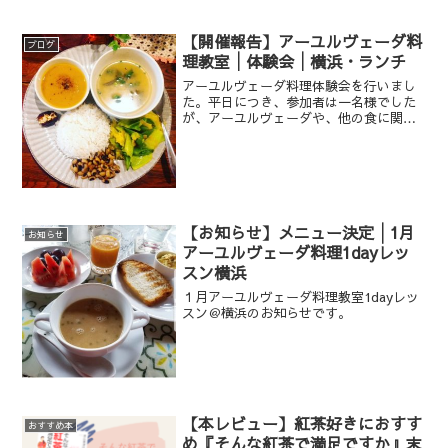
を残す同宿者・一花に怒りを感じるが、
実は一花にも精神疾患の既往があり、現
在はプロ意識から厳しく食事を管理して
【開催報告】アーユルヴェーダ料
ブログ
いたのだった。杏奈はアレルギー対応の
理教室│体験会│横浜・ランチ
お菓子作りを通して、沙羅はトリートメ
アーユルヴェーダ料理体験会を行いまし
ントや親子のスキンシップを通して、親
た。平日につき、参加者は一名様でした
子の心のケアをしようと励む。アレルギ
が、アーユルヴェーダや、他の食に関す
ーの事例を通じ、杏奈は「健やかな命を
る考え方、健康のことなど、話に花が咲
育むには、両親が愛し合い、心身ともに
きとても楽しい時間を過ごせました^^
満たされていることがいかに大切か」を
深く再確認する。
【お知らせ】メニュー決定│1月
お知らせ
アーユルヴェーダ料理1dayレッ
スン横浜
１月アーユルヴェーダ料理教室1dayレッ
スン＠横浜のお知らせです。
【本レビュー】紅茶好きにおすす
おすすめ本
め『そんな紅茶で満足ですか』末