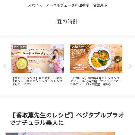
スパイス・アーユルヴェーダ料理教室│名古屋市
森の時計
お知らせ
お知らせ
お
・
【秋のデトックス】夏の疲れ・不調を
【お知らせ】2026年9月のレッスンス
【募
ィ
リセット！秋のキッチャリークレンズ
ケジュール《名古屋・オンラインアー
不調
（9/23～10/2）
ユルヴェーダ料理教室・講座》
名古
ン
【香取薫先生のレシピ】ベジタブルプラオ
でナチュラル美人に