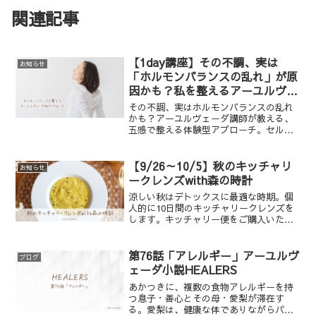
関連記事
【1day講座】その不調、実は
お知らせ
「ホルモンバランスの乱れ」が原
因かも？私を整えるアーユルヴェ
ーダ的アプローチ
その不調、実はホルモンバランスの乱れ
かも？アーユルヴェーダ講師が教える、
五感で整える体験型アプローチ。セルフ
チェックから、明日からできる食事・呼
吸法・オイルケア、ケーススタディま
で。頑張りすぎてしまう女性の心と体を
【9/26～10/5】秋のキッチャリ
お知らせ
優しくお伝えします。
ークレンズwith森の時計
涼しい秋はデトックスに最適な時期。個
人的に10日間のキッチャリークレンズを
します。キッチャリー便をご購入いただ
いた方を対象に、zoomライヴにご招待し
ます。一緒にクレンジングしましょう！
第76話「アレルギー」アーユルヴ
ブログ
ェーダ小説HEALERS
あかつきに、複数の食物アレルギーを持
つ息子・善心とその母・愛梨が滞在す
る。愛梨は、健康な体でありながらパン