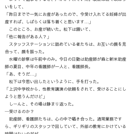
いをして、
「昨日までで一気にお産があったので、今受け入れてる妊婦が出
産すれば、しばらくは落ち着くと思います…」
このところ、お産が続いた。松下は頷いて、
「他に報告がある人？」
スタッフステーションに詰めている者たちは、お互いの顔を見
合って、顔を振った。
水曜の診察は午前中のみ。今日の日勤は助産師が森と新米助産
師の夏目、中年の看護師が一人と、看護師長。
「あ、そうだ…」
松下は今思い出したというように、手を打った。
「上沢中学校から、性教育講演の依頼をされて、受けることにし
ようと思うんだけど」
しーんと、その場は静まり返った。
─受けるのか？
助産師、看護師たちは、心の中で囁き合った。通常業務です
ら、ギリギリのスタッフで回していて、外部の教育にかけている
時間はないのだが。