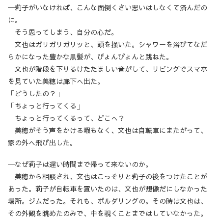
─莉子がいなければ、こんな面倒くさい思いはしなくて済んだの
に。
そう思ってしまう、自分の心だ。
文也はガリガリガリッと、頭を掻いた。シャワーを浴びてなだ
らかになった豊かな黒髪が、ぴょんぴょんと跳ねた。
文也が階段を下りるけたたましい音がして、リビングでスマホ
を見ていた美穂は廊下へ出た。
「どうしたの？」
「ちょっと行ってくる」
ちょっと行ってくるって、どこへ？
美穂がそう声をかける暇もなく、文也は自転車にまたがって、
家の外へ飛び出した。
─なぜ莉子は遅い時間まで帰って来ないのか。
美穂から相談され、文也はこっそりと莉子の後をつけたことが
あった。莉子が自転車を置いたのは、文也が想像だにしなかった
場所。ジムだった。それも、ボルダリングの。その時は文也は、
その外観を眺めたのみで、中を覗くことまではしていなかった。