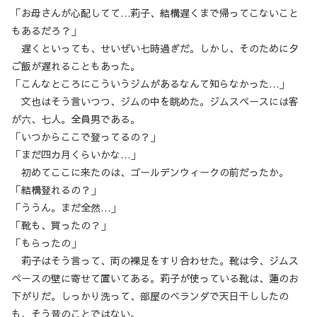
「お母さんが心配してて…莉子、結構遅くまで帰ってこないこと
もあるだろ？」
遅くといっても、せいぜい七時過ぎだ。しかし、そのために夕
ご飯が遅れることもあった。
「こんなところにこういうジムがあるなんて知らなかった…」
文也はそう言いつつ、ジムの中を眺めた。ジムスペースには客
が六、七人。全員男である。
「いつからここで登ってるの？」
「まだ四カ月くらいかな…」
初めてここに来たのは、ゴールデンウィークの前だったか。
「結構登れるの？」
「ううん。まだ全然…」
「靴も、買ったの？」
「もらったの」
莉子はそう言って、両の裸足をすり合わせた。靴は今、ジムス
ペースの壁に寄せて置いてある。莉子が使っている靴は、蓮のお
下がりだ。しっかり洗って、部屋のベランダで天日干ししたの
も、そう昔のことではない。