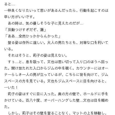
ると…
─仲良くなりたいって思いがあるんだったら、行動を起こすのは
早い方がいいです。
あの時は、気の優しそうな子に見えたのだが…
「反動つけすぎだぞ、蓮」
「ああ…全然ひっかからんかった」
登る姿は存外に逞しい。大人の男たちとも、対等な口を利いて
いる。
それはそうと、莉子の姿は見えない。
すぅ…と、息を吸って、文也は思い切って入り口のほうへ回っ
た。開け放たれた入口からジムの中を覗く。カウンターにはオー
ナーらしき一人の男が立っているが、こちらに背を向けて、ジム
スペースの方を見ている。文也もジムスペースに目を向けると、
─いた！
莉子の姿はすぐに目に入った。奥の方の壁で、ホールドに手を
かけている。百八十度、オーバーハングした壁…文也は目を細め
た。
しかし、莉子はその壁を登ることなく、マットの上を移動し、