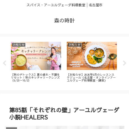
スパイス・アーユルヴェーダ料理教室│名古屋市
森の時計
お知らせ
お知らせ
お
・
【秋のデトックス】夏の疲れ・不調を
【お知らせ】2026年9月のレッスンス
【募
ィ
リセット！秋のキッチャリークレンズ
ケジュール《名古屋・オンラインアー
不調
（9/23～10/2）
ユルヴェーダ料理教室・講座》
名古
ン
第85話「それぞれの壁」アーユルヴェーダ
小説HEALERS