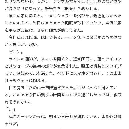
飾り気もない姿。しかし、シンプルだからこそ、無駄のない体型
が浮き彫りになって、妊婦たちは胸をときめかせる。
順正は家に帰ると、一番にシャワーを浴びた。最近忙しかった
ことに加えて、昨日はまとまった睡眠が取れていない。当直ご飯
を平らげた後は、さらに眠気が襲ってきた。
今日はこれ以降、休日である。一日を無下に過ごすのも勿体な
いと思うが、眠い。
ピコン。
ラインの通知だ。スマホを開くと、通知画面に、蓮のアイコン
とメッセージの最初の部分が表示された。順正は瞬時にスワイプ
して、通知の表示を消した。ベッドにスマホを放ると、そのまま
自分もベッドに倒れる。
目を覚ましたのは十四時過ぎだった。目がぱっちり冴えてい
る。このまま今日の残りの時間をのんびり過ごしたのでは、夜眠
れそうにない。
「…」
遮光カーテンからは、明るい日差しが漏れている。まだ外は暑
そうだ。