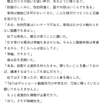
順正のドスの効いた低い声が、矢のように降り注ぐ。
「妊娠のしくみに、性的同意に…話す内容はいくらでもある」
普段は無駄口を叩かないくせに、こんな時だけつらつらと正論
を並び立てる。
「おお、性的同意はいいテーマだねえ。普段はなかなか触れられ
ない話題でもあるし」
松下は呑気に、順正の言うことに頷いた。
「引き受ける場合は準備もあるからね。ちゃんと勤務体制は考慮
するから、そこらへんは安心してよ」
「準備、ですか？」
森は目を見開いた。
「ああ。投影する資料を作らなきゃ。喋りたいことを書いておけ
ば、講演するほうとしても安心だろう」
松下はそう言ったが、順正はフンと鼻を鳴らした。
「TikTokやらショート動画世代の中学生が、冗長に喋っていたら
聞いてもらえませんよ」
もっと視覚的な展開が必要だろう。
「ほう。さすが柴崎先生」