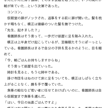
朝が来ていた…という次第であった。
コンコン。
仮眠室の扉がノックされ、返事をする前に扉が開いた。髪を梳
かす暇もなく、順正は寝癖のついた髪を撫でつけた。
「先生、起きました？」
看護師長はそう言って、一歩だけ部屋に足を踏み入れた。
順正は上半身だけ起こしているが、至極眠たそうにぼーっとし
ている。看護師長はまるで自分の子供を見るかのように、目を細
めて、
「今、朝ごはんお持ちしますからね」
そう言って部屋を出ていった。
時計を見ると、もう七時半である。
掛け布団をはねのけて床に足をついても、順正はしばらく立ち
上がることなく、顔を手で覆っていた。
食事の給仕など若い者に任せておけばいいのに、看護師長は自
ら仮眠室まで食事を運んだ。
「はい、今日の当直ごはんですよ」