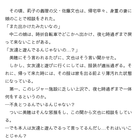
その頃、莉子の義理の父・佐藤文也は、帰宅早々、身重の妻に
娘のことで相談をされた。
「また出かけたみたいなの」
中二の娘は、時折自転車でどこかへ出かけ、夜七時過ぎまで戻
って来ないことがある。
「友達と遊んでるんじゃないの…？」
美穂にそう言われるたびに、文也はそう言い聞かせた。
しかし、女友達と遊びに行くにしては、服装が適当過ぎる。そ
れに、帰って来た時には、その服は家を出る前より薄汚れた状態
になっている。
第一、このレジャー施設に乏しい上沢で、夜七時過ぎまで一体
何をするというのか。
─不良とつるんでいるんじゃない？
ついに美穂はそんな邪推をし、この間から文也に相談をしてい
る。
─でも本人は友達と遊んでるって言ってるんだし…それはいいこ
とじゃん？