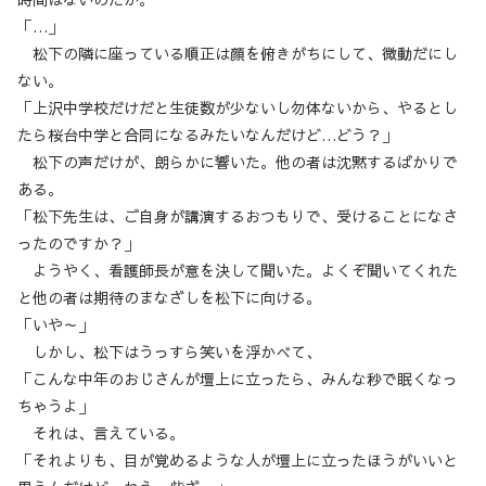
「…」
松下の隣に座っている順正は顔を俯きがちにして、微動だにし
ない。
「上沢中学校だけだと生徒数が少ないし勿体ないから、やるとし
たら桜台中学と合同になるみたいなんだけど…どう？」
松下の声だけが、朗らかに響いた。他の者は沈黙するばかりで
ある。
「松下先生は、ご自身が講演するおつもりで、受けることになさ
ったのですか？」
ようやく、看護師長が意を決して聞いた。よくぞ聞いてくれた
と他の者は期待のまなざしを松下に向ける。
「いや～」
しかし、松下はうっすら笑いを浮かべて、
「こんな中年のおじさんが壇上に立ったら、みんな秒で眠くなっ
ちゃうよ」
それは、言えている。
「それよりも、目が覚めるような人が壇上に立ったほうがいいと