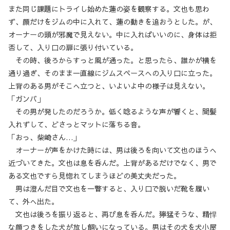
また同じ課題にトライし始めた蓮の姿を観察する。文也も思わ
ず、顔だけをジムの中に入れて、蓮の動きを追おうとした。が、
オーナーの頭が邪魔で見えない。中に入ればいいのに、身体は拒
否して、入り口の扉に張り付いている。
その時、後ろからすっと風が通った。と思ったら、誰かが横を
通り過ぎ、そのまま一直線にジムスペースへの入り口に立った。
上背のある男がそこへ立つと、いよいよ中の様子は見えない。
「ガンバ」
その男が発したのだろうか。低く唸るような声が響くと、間髪
入れずして、どさっとマットに落ちる音。
「おっ、柴崎さん…」
オーナーが声をかけた時には、男は後ろを向いて文也のほうへ
近づいてきた。文也は息を呑んだ。上背があるだけでなく、男で
ある文也ですら見惚れてしまうほどの美丈夫だった。
男は澄んだ目で文也を一瞥すると、入り口で脱いだ靴を履い
て、外へ出た。
文也は後ろを振り返ると、再び息を呑んだ。獰猛そうな、精悍
な顔つきをした犬が放し飼いになっている。男はその犬を犬小屋