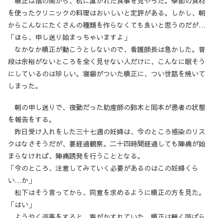
順正は指の間から、机に置かれた食事を見やった。季節の食材
を使ったクリニックの料理はおいしいと定評がある。しかし、朝
からこんなにたくさんの種類を作らなくても良いと思うのだが…
「ほら、申し送り始まっちゃいますよ」
なかなか順正が動こうとしないので、看護師長は急かした。普
段は余裕がないところを全く見せない人だけに、こんなに眠そう
にしているのは珍しい。寝癖がついた順正に、つい世話を焼いて
しまった。
朝の申し送りで、夜勤だった助産師の鈴木と岡本が患者の状態
を報告をする。
昨日受け入れをした三十七週の妊婦は、今のところ感染のリス
クはなさそうだが、要経過観察。二十四時間経過しても陣痛が始
まらなければ、陣痛誘発を行うこととなる。
「今のところ、注意してみていく必要があるのはこの妊婦くら
い…か」
松下はそう言ってから、同意を求めるように順正の方を見た。
「はい」
ようやく返事をすると、声がかすれていた。順正は軽く咳ばら