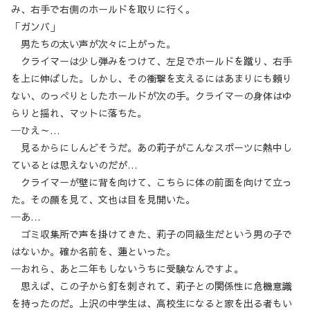
み、右手で右側のホールドを取りに行く。
「ガンバ」
男たちの太い声が次々に上がった。
クライマーは少し弾みをつけて、左足でホールドを蹴り、右手
を上に伸ばした。しかし、その衝撃を支えるにはあまりにも頼り
ない、のっぺりとしたホールドが次の手。クライマーの身体はゆ
らりと揺れ、マットに落ちた。
─ひえ～…
見るからにしんどそうだ。あの莉子がこんなスポーツに熱中し
ているとは思えないのだが…
クライマーが壁に背を向けて、こちらに体の前面を向けて立っ
た。その顔を見て、文也は目を見開いた。
─あ…
ゴミ収集所で声を掛けてきた、莉子の同級生だという男の子で
はないか。確か名前を、蓮といった。
─おれら、あと二年もしないうちに受験なんですよ。
思えば、この子から釘を刺されて、莉子との関係性に危機意識
を持ったのだ。上沢の中学生は、高校生になると家を出る者もい