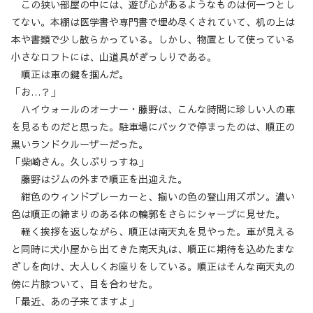
この狭い部屋の中には、遊び心があるようなものは何一つとし
てない。本棚は医学書や専門書で埋め尽くされていて、机の上は
本や書類で少し散らかっている。しかし、物置として使っている
小さなロフトには、山道具がぎっしりである。
順正は車の鍵を掴んだ。
「お…？」
ハイウォールのオーナー・藤野は、こんな時間に珍しい人の車
を見るものだと思った。駐車場にバックで停まったのは、順正の
黒いランドクルーザーだった。
「柴崎さん。久しぶりっすね」
藤野はジムの外まで順正を出迎えた。
紺色のウィンドブレーカーと、揃いの色の登山用ズボン。濃い
色は順正の締まりのある体の輪郭をさらにシャープに見せた。
軽く挨拶を返しながら、順正は南天丸を見やった。車が見える
と同時に犬小屋から出てきた南天丸は、順正に期待を込めたまな
ざしを向け、大人しくお座りをしている。順正はそんな南天丸の
傍に片膝ついて、目を合わせた。
「最近、あの子来てますよ」