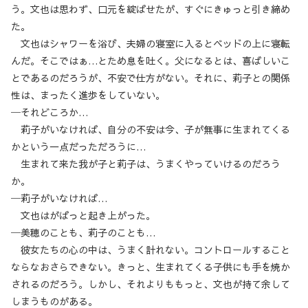
う。文也は思わず、口元を綻ばせたが、すぐにきゅっと引き締め
た。
文也はシャワーを浴び、夫婦の寝室に入るとベッドの上に寝転
んだ。そこではぁ…とため息を吐く。父になるとは、喜ばしいこ
とであるのだろうが、不安で仕方がない。それに、莉子との関係
性は、まったく進歩をしていない。
─それどころか…
莉子がいなければ、自分の不安は今、子が無事に生まれてくる
かという一点だっただろうに…
生まれて来た我が子と莉子は、うまくやっていけるのだろう
か。
─莉子がいなければ…
文也はがばっと起き上がった。
─美穂のことも、莉子のことも…
彼女たちの心の中は、うまく計れない。コントロールすること
ならなおさらできない。きっと、生まれてくる子供にも手を焼か
されるのだろう。しかし、それよりももっと、文也が持て余して
しまうものがある。