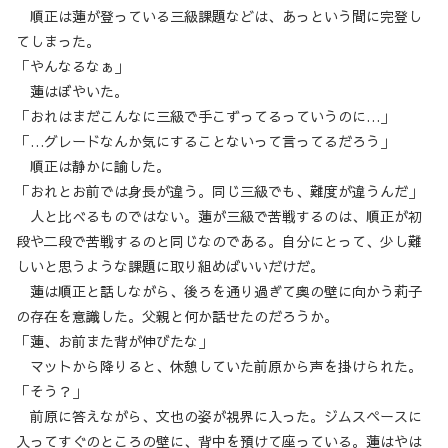
順正は蓮が登っている三級課題などは、あっという間に完登し
てしまった。
「やんなるなぁ」
蓮はぼやいた。
「おれはまだこんなに三級で手こずってるっていうのに…」
「…グレードなんか気にすることないって言ってるだろう」
順正は静かに諭した。
「おれとお前では身長が違う。同じ三級でも、難度が違うんだ」
人と比べるものではない。蓮が三級で苦戦するのは、順正が初
段や二段で苦戦するのと同じなのである。自分にとって、少し難
しいと思うような課題に取り組めばいいだけだ。
蓮は順正と話しながら、後ろを通り過ぎて奥の壁に向かう莉子
の存在を意識した。父親と何か話せたのだろうか。
「蓮、お前また背が伸びたな」
マットから降りると、休憩していた前原から声を掛けられた。
「そう？」
前原に答えながら、文也の姿が視界に入った。ジムスペースに
入ってすぐのところの壁に、背中を預けて座っている。蓮はやは