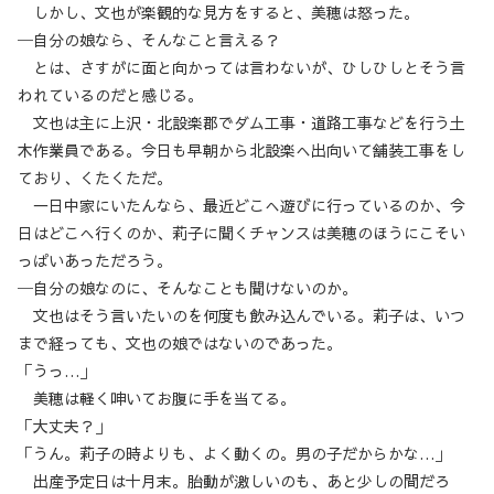
しかし、文也が楽観的な見方をすると、美穂は怒った。
─自分の娘なら、そんなこと言える？
とは、さすがに面と向かっては言わないが、ひしひしとそう言
われているのだと感じる。
文也は主に上沢・北設楽郡でダム工事・道路工事などを行う土
木作業員である。今日も早朝から北設楽へ出向いて舗装工事をし
ており、くたくただ。
一日中家にいたんなら、最近どこへ遊びに行っているのか、今
日はどこへ行くのか、莉子に聞くチャンスは美穂のほうにこそい
っぱいあっただろう。
─自分の娘なのに、そんなことも聞けないのか。
文也はそう言いたいのを何度も飲み込んでいる。莉子は、いつ
まで経っても、文也の娘ではないのであった。
「うっ…」
美穂は軽く呻いてお腹に手を当てる。
「大丈夫？」
「うん。莉子の時よりも、よく動くの。男の子だからかな…」
出産予定日は十月末。胎動が激しいのも、あと少しの間だろ