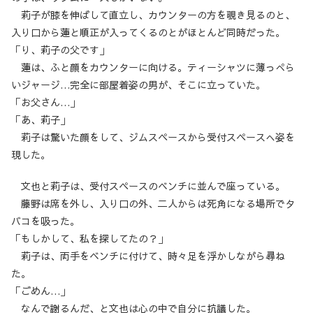
莉子が膝を伸ばして直立し、カウンターの方を覗き見るのと、
入り口から蓮と順正が入ってくるのとがほとんど同時だった。
「り、莉子の父です」
蓮は、ふと顔をカウンターに向ける。ティーシャツに薄っぺら
いジャージ…完全に部屋着姿の男が、そこに立っていた。
「お父さん…」
「あ、莉子」
莉子は驚いた顔をして、ジムスペースから受付スペースへ姿を
現した。
文也と莉子は、受付スペースのベンチに並んで座っている。
藤野は席を外し、入り口の外、二人からは死角になる場所でタ
バコを吸った。
「もしかして、私を探してたの？」
莉子は、両手をベンチに付けて、時々足を浮かしながら尋ね
た。
「ごめん…」
なんで謝るんだ、と文也は心の中で自分に抗議した。