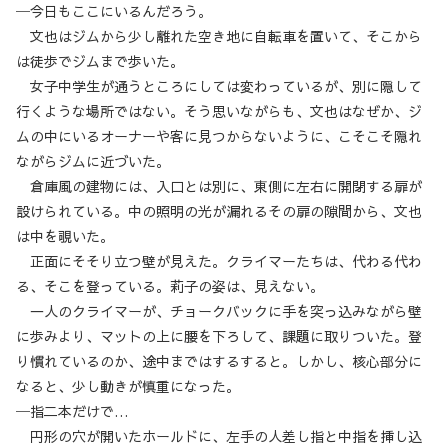
─今日もここにいるんだろう。
文也はジムから少し離れた空き地に自転車を置いて、そこから
は徒歩でジムまで歩いた。
女子中学生が通うところにしては変わっているが、別に隠して
行くような場所ではない。そう思いながらも、文也はなぜか、ジ
ムの中にいるオーナーや客に見つからないように、こそこそ隠れ
ながらジムに近づいた。
倉庫風の建物には、入口とは別に、東側に左右に開閉する扉が
設けられている。中の照明の光が漏れるその扉の隙間から、文也
は中を覗いた。
正面にそそり立つ壁が見えた。クライマーたちは、代わる代わ
る、そこを登っている。莉子の姿は、見えない。
一人のクライマーが、チョークバックに手を突っ込みながら壁
に歩みより、マットの上に腰を下ろして、課題に取りついた。登
り慣れているのか、途中まではするすると。しかし、核心部分に
なると、少し動きが慎重になった。
─指二本だけで…
円形の穴が開いたホールドに、左手の人差し指と中指を挿し込