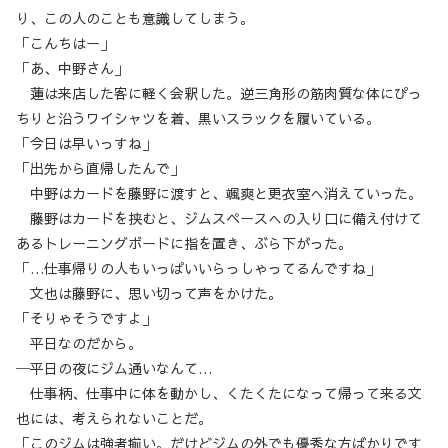
り、この人のことも意識してしまう。
「こんちはー」
「あ、中野さん」
蓮は来店した客に軽く会釈した。逆三角形の筋肉質な体にぴっ
ちりと沿うワイシャツを着、黒いスラックを履いている。
「今日は早いっすね」
「出先から直帰したんで」
中野はカードを藤野に渡すと、颯爽と更衣室へ消えていった。
藤野はカードを挟むと、ジムスペースへの入り口に備え付けて
あるトレーニングボードに指を置き、ぶら下がった。
「…仕事帰りの人もいっぱいいらっしゃってるんですね」
文也は藤野に、思い切って声をかけた。
「そりゃそうですよ」
平日なのだから。
─平日の夜にジム通いなんて…
仕事柄、仕事中に体を動かし、くたくたになって帰って来る文
也には、考えられないことだ。
「このジムは強者揃い。だけどジムの外でも優秀な方ばかりです