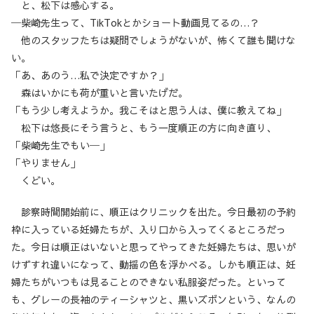
と、松下は感心する。
─柴崎先生って、TikTokとかショート動画見てるの…？
他のスタッフたちは疑問でしょうがないが、怖くて誰も聞けな
い。
「あ、あのう…私で決定ですか？」
森はいかにも荷が重いと言いたげだ。
「もう少し考えようか。我こそはと思う人は、僕に教えてね」
松下は悠長にそう言うと、もう一度順正の方に向き直り、
「柴崎先生でもい─」
「やりません」
くどい。
診察時間開始前に、順正はクリニックを出た。今日最初の予約
枠に入っている妊婦たちが、入り口から入ってくるところだっ
た。今日は順正はいないと思ってやってきた妊婦たちは、思いが
けずすれ違いになって、動揺の色を浮かべる。しかも順正は、妊
婦たちがいつもは見ることのできない私服姿だった。といって
も、グレーの長袖のティーシャツと、黒いズボンという、なんの