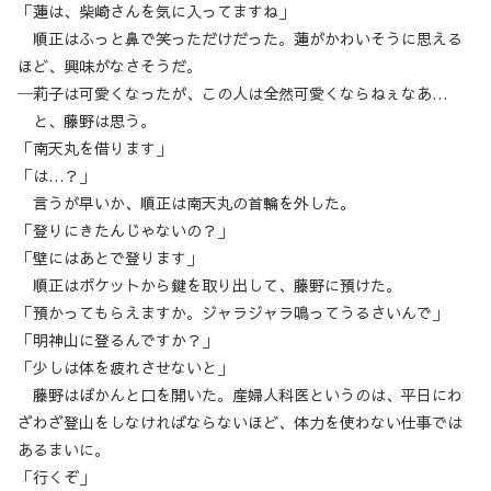
「蓮は、柴崎さんを気に入ってますね」
順正はふっと鼻で笑っただけだった。蓮がかわいそうに思える
ほど、興味がなさそうだ。
─莉子は可愛くなったが、この人は全然可愛くならねぇなあ…
と、藤野は思う。
「南天丸を借ります」
「は…？」
言うが早いか、順正は南天丸の首輪を外した。
「登りにきたんじゃないの？」
「壁にはあとで登ります」
順正はポケットから鍵を取り出して、藤野に預けた。
「預かってもらえますか。ジャラジャラ鳴ってうるさいんで」
「明神山に登るんですか？」
「少しは体を疲れさせないと」
藤野はぽかんと口を開いた。産婦人科医というのは、平日にわ
ざわざ登山をしなければならないほど、体力を使わない仕事では
あるまいに。
「行くぞ」