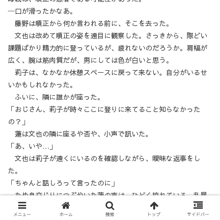
─口が滑ったかなあ。
藤野は順正から何か言われる前に、そこを去った。
文也は改めて順正の姿を遠目に観察した。さっきから、際どい
課題ばかり精力的に登っているが、疲れないのだろうか。肩幅が
広く、腕は筋肉質だが、男にしては色が白いと思う。
莉子は、なかなか休憩スペースに戻って来ない。自分がいるせ
いかもしれなかった。
ふいに、隣に誰かが座った。
「おじさん、莉子が時々ここに登りに来てること知らなかった
の？」
蓮は文也の隣に座るや否や、小声で訊いた。
「あ、いや…」
文也は莉子が遠くにいるのを確認しながら、曖昧な返事をし
た。
「ちゃんと話しろって言ったのに」
ため息交じりにつぶやいた蓮の声は、ひどく掠れている。乱暴
な言い方だったが、幸運なことに、文也の頭の中は今他のことで
メニュー
ホーム
検索
トップ
サイドバー
いっぱいで、蓮の声は聞こえていなかった。