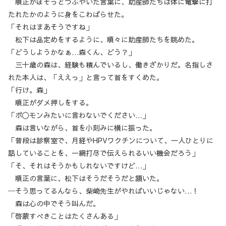
順正がぼそっとつぶやいた言葉に、助産師たちは体に電撃に打
たれたかのように身をこわばらせた。
「それはまあそうですね」
松下は品定めをするように、順々に助産師たちを眺めた。
「どうしようかなぁ…森くん、どう？」
三十歳の森は、経験も積んでいるし、働きざかりだ。名指しさ
れた本人は、「ええっ」と言って首をすくめた。
「行け。森」
順正がダメ押しをする。
「ポ〇モンみたいに言わないでください…」
森は言いながら、首を小刻みに横に振った。
「普段は診察室で、月経やHPVワクチンについて、一人ひとりに
話していることを、一網打尽で伝えられるいい機会だろう」
「そ、それはそうかもしれないですけど…」
順正の言葉に、松下はそうだそうだと頷いた。
─そう思ってるんなら、柴崎先生がやればいいじゃない…！
森は心の中でそう叫んだ。
「啓蒙すべきことはたくさんある」