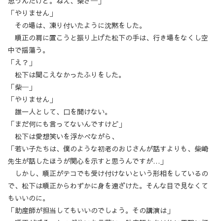
思うんだけど。ねえ、柴ざ─」
「やりません」
その場は、凍り付いたように沈黙をした。
順正の肩に置こうと振り上げた松下の手は、行き場をなくし空
中で揺蕩う。
「え？」
松下は聞こえなかったふりをした。
「柴─」
「やりません」
誰一人として、口を開けない。
「まだ何にも言ってないんですけど」
松下は愛想笑いを浮かべながら、
「若い子たちは、僕のような初老のおじさんが話すよりも、柴崎
先生が話したほうが関心を示すと思うんですが…」
しかし、順正がテコでも受け付けないという形相をしているの
で、松下は順正からわずかに身を遠ざけた。そんな目で見なくて
もいいのに。
「助産師が担当してもいいのでしょう。その講演は」