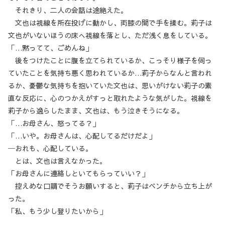
それきり、二人の会話は途絶えた。
文也は視線を所在投げに動かし、両膝の間で手を揉む。莉子は
文也がいないほうの床へ視線を落とし、ただ浅く息をしている。
「…黙ってて、ごめんね」
後をつけたことに腹を立てられているか、こっそり様子を伺っ
ていたことを気持ち悪く思われているか…莉子からなんと言われ
るか、憂鬱な気持ちを抱いていた文也は、思いがけない莉子の素
直な反応に、心のつかえがすっと取れたような気がした。視線を
莉子から逸らしたまま、文也は、もう泣きそうになる。
「…お母さん、怒ってる？」
「…いや。お母さんは、心配してるだけだよ」
─おれも、心配している。
とは、文也は言えなかった。
「お母さんに連絡しといてもらっていい？」
控えめな口調でそうお願いすると、莉子はベンチから立ち上が
った。
「私、もう少し登りたいから」