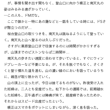
が、事情を聞き出す間もなく、登山口に向かう順正と南天丸の
姿はみるみる遠ざかっていく。
─この人も、ドMだな。
ここで誰かと─特にあの蓮などと─話をしている時には、ドSさ
が際立つのだが…
桜台登山口の取りつきを、南天丸は跳ねるようにして登ってい
く。南天丸と山へ登るのは久しぶりだった。
さすがに栗原登山口まで往復するのには時間がかかりすぎる
が、山頂までのピストンならば二時間半…
南天丸の歩きたい速度に合わせて歩いていると、すぐにウィン
ドブレーカーなど不要になる。が、それを脱ぐでもなく、さくさ
くと登り慣れた道を進む。山の濃い緑のにおいを吸っているうち
に、雑念が取り除かれていく。
山の頂上に立ったが、今日は捨てるものがない。昨夜受け入れ
た妊婦は、二人とも安産だった。松下からの連絡では、前期破水
した妊婦も、正午過ぎには陣痛が来て、経産婦であったためか、
それからはスピード出産だったという。
順正はスマホをポケットにしまいながら、深く息を吸った。