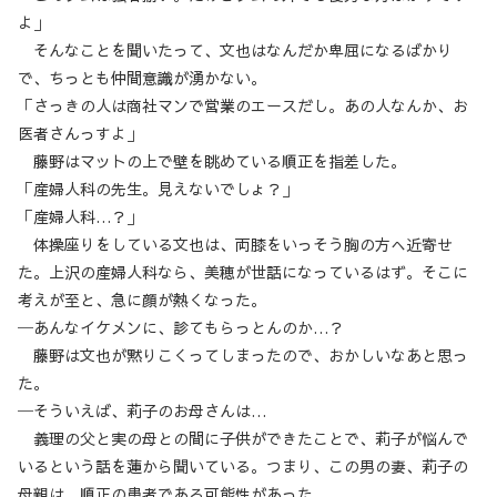
よ」
そんなことを聞いたって、文也はなんだか卑屈になるばかり
で、ちっとも仲間意識が湧かない。
「さっきの人は商社マンで営業のエースだし。あの人なんか、お
医者さんっすよ」
藤野はマットの上で壁を眺めている順正を指差した。
「産婦人科の先生。見えないでしょ？」
「産婦人科…？」
体操座りをしている文也は、両膝をいっそう胸の方へ近寄せ
た。上沢の産婦人科なら、美穂が世話になっているはず。そこに
考えが至と、急に顔が熱くなった。
─あんなイケメンに、診てもらっとんのか…？
藤野は文也が黙りこくってしまったので、おかしいなあと思っ
た。
─そういえば、莉子のお母さんは…
義理の父と実の母との間に子供ができたことで、莉子が悩んで
いるという話を蓮から聞いている。つまり、この男の妻、莉子の
母親は、順正の患者である可能性があった。