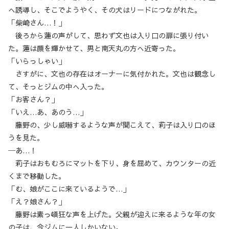
へ誘導し、そこでようやく、その犬はリードにつながれた。
「柴崎さん…！」
後ろから蓮の声がして、思わず文也は入り口の扉に張り付い
た。蓮は顔を輝かせて、男と南天丸の方へ近寄った。
「いらっしゃい」
さすがに、文也の存在はオーナーに気付かれた。文也は観念し
て、そっとジムの中へ入った。
「お客さん？」
「いえ…あ、あのう…」
藤野の、少し威嚇するような声が聞こえて、莉子は入り口のほ
うを見た。
─あ…！
莉子はおもむろにマットを下り、身を屈めて、カウンターの近
くまで移動した。
「む、娘がここに来ているようで…」
「え？娘さん？」
藤野は素っ頓狂な声を上げた。父親が迎えに来るような年の女
の子は、今ジムに一人しかいない。