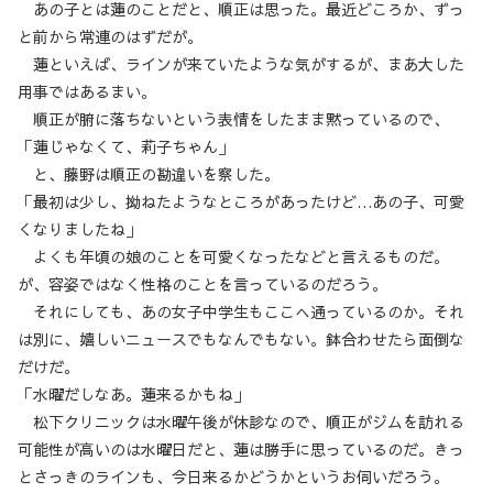
あの子とは蓮のことだと、順正は思った。最近どころか、ずっ
と前から常連のはずだが。
蓮といえば、ラインが来ていたような気がするが、まあ大した
用事ではあるまい。
順正が腑に落ちないという表情をしたまま黙っているので、
「蓮じゃなくて、莉子ちゃん」
と、藤野は順正の勘違いを察した。
「最初は少し、拗ねたようなところがあったけど…あの子、可愛
くなりましたね」
よくも年頃の娘のことを可愛くなったなどと言えるものだ。
が、容姿ではなく性格のことを言っているのだろう。
それにしても、あの女子中学生もここへ通っているのか。それ
は別に、嬉しいニュースでもなんでもない。鉢合わせたら面倒な
だけだ。
「水曜だしなあ。蓮来るかもね」
松下クリニックは水曜午後が休診なので、順正がジムを訪れる
可能性が高いのは水曜日だと、蓮は勝手に思っているのだ。きっ
とさっきのラインも、今日来るかどうかというお伺いだろう。