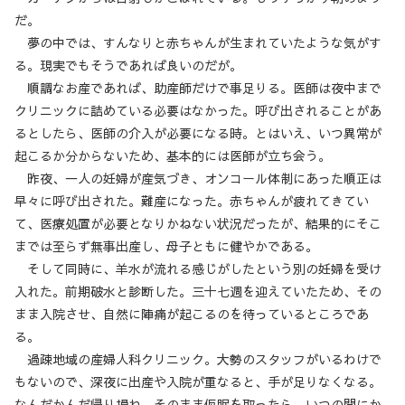
だ。
夢の中では、すんなりと赤ちゃんが生まれていたような気がす
る。現実でもそうであれば良いのだが。
順調なお産であれば、助産師だけで事足りる。医師は夜中まで
クリニックに詰めている必要はなかった。呼び出されることがあ
るとしたら、医師の介入が必要になる時。とはいえ、いつ異常が
起こるか分からないため、基本的には医師が立ち会う。
昨夜、一人の妊婦が産気づき、オンコール体制にあった順正は
早々に呼び出された。難産になった。赤ちゃんが疲れてきてい
て、医療処置が必要となりかねない状況だったが、結果的にそこ
までは至らず無事出産し、母子ともに健やかである。
そして同時に、羊水が流れる感じがしたという別の妊婦を受け
入れた。前期破水と診断した。三十七週を迎えていたため、その
まま入院させ、自然に陣痛が起こるのを待っているところであ
る。
過疎地域の産婦人科クリニック。大勢のスタッフがいるわけで
もないので、深夜に出産や入院が重なると、手が足りなくなる。
なんだかんだ帰り損ね、そのまま仮眠を取ったら、いつの間にか