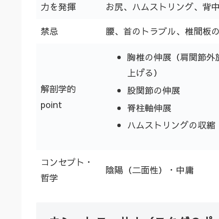
力を発揮
お尻、ハムストリング、背
禁忌
腰、首のトラブル、椎間板
胸椎の伸展（肩関節外
上げる）
解剖学的
股関節の伸展
point
脊柱軸伸展
ハムストリングの収縮
コンセプト・
陰陽（二面性）・中庸
哲学