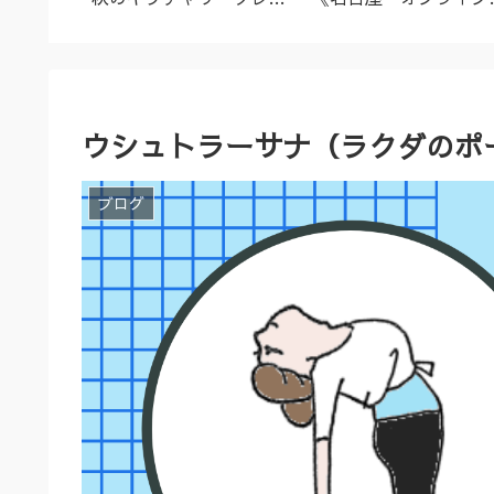
名古屋市
ズ（9/23～10/2）
ーユルヴェーダ料理教
室・講座》
ウシュトラーサナ（ラクダのポ
ブログ