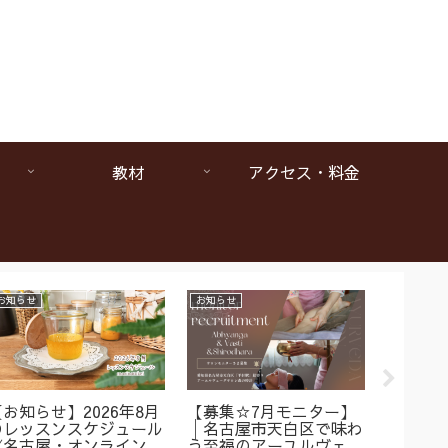
教材
アクセス・料金
お知らせ
お知らせ
お知らせ
【お知らせ】2026年8月
【募集☆7月モニター】
【1da
のレッスンスケジュール
│名古屋市天白区で味わ
ヴェー
《名古屋・オンラインア
う至福のアーユルヴェー
は本当