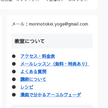
ーユルヴェーダ料理教
ダトリートメント（シロ
ル”な
室・講座》
ダーラほか）
疑惑を
メール：morinotokei.yoga@gmail.com
教室について
●
アクセス・料金表
●
メールレッスン（無料・特典あり）
●
よくある質問
●
講師について
●
レシピ
●
漫画で分かるアーユルヴェーダ