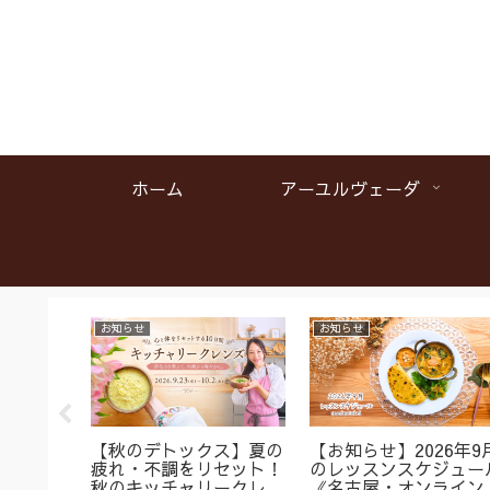
ホーム
アーユルヴェーダ
お知らせ
お知らせ
名】首肩
【秋のデトックス】夏の
【お知らせ】2026年9
くみに
疲れ・不調をリセット！
のレッスンスケジュー
ガ＆バス
秋のキッチャリークレン
《名古屋・オンライン