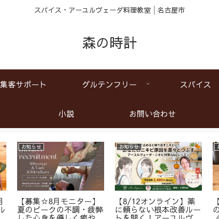
スパイス・アーユルヴェーダ料理教室│名古屋市
森の時計
集客サポート
グルテンフリー
スパイス
小説
お問い合わせ
お知らせ
お知らせ
月
【募集☆8月モニター】
【8/12オンライン】薬
ル
夏のピークの不調・疲弊
に頼らない根本改善ルー
ア
した心身を優しく癒やす
トを開く！アーユルヴェ