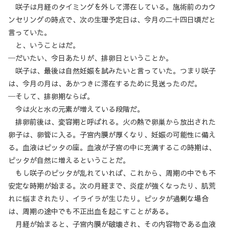
咲子は月経のタイミングを外して滞在している。施術前のカウ
ンセリングの時点で、次の生理予定日は、今月の二十四日頃だと
言っていた。
と、いうことはだ。
─だいたい、今日あたりが、排卵日ということか。
咲子は、最後は自然妊娠を試みたいと言っていた。つまり咲子
は、今月の月は、あかつきに滞在するために見送ったのだ。
─そして、排卵期ならば。
今は火と水の元素が増えている段階だ。
排卵前後は、変容期と呼ばれる。火の熱で卵巣から放出された
卵子は、卵管に入る。子宮内膜が厚くなり、妊娠の可能性に備え
る。血液はピッタの座。血液が子宮の中に充満するこの時期は、
ピッタが自然に増えるということだ。
もし咲子のピッタが乱れていれば、これから、周期の中でも不
安定な時期が始まる。次の月経まで、炎症が強くなったり、肌荒
れに悩まされたり、イライラが生じたり。ピッタが過剰な場合
は、周期の途中でも不正出血を起こすことがある。
月経が始まると、子宮内膜が破壊され、その内容物である血液