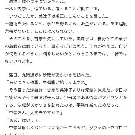
美津子は心の中でつぶやいた。
─私と杏奈は、似ている。考えることが似ている。
いつだったか、美津子は順正にこんなことを話した。
─施術を受けるにも、学びを得るにも、お金がかかる。ある程度
余裕がないと、ここには来られない。
そのことを、杏奈も気にしていた。美津子は、自分とこの弟子
の着眼点は似ていると、事あるごとに思う。それがゆえに、自分
が何をするべきか、何をしたいかというところまでは、一緒では
ないけれども。
翌日、九時過ぎに沙羅があかつきを訪れた。
「あかつき大作戦、中盤戦が始まりますね」
そう言った沙羅は、杏奈や美津子よりは元気に見えた。今日の
午後からやって来る咲子へは、担当者である杏奈がアビヤンガを
する。沙羅があかつきを訪れたのは、事務作業のためだった。
「杏奈さん、大丈夫ですか？」
「ああ、はい…」
杏奈は珍しくパソコンに向かっておらず、ソファの上でゴロゴ