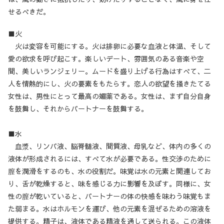
せるべきだ。
■火
火は変容を可能にする。火は排卵に必要な血液と体温、そして
愛の欲求を呼び起こす。楽しいデート、雰囲気のある音楽や空
間、美しいランジェリー。ムードを盛り上げる行為はすべて、二
人を情熱的にし、火の要素をもたらす。恋人の欲望を掻きたてる
女性は、男性にとって最高の媚薬である。女性は、まず自分自身
を鼓舞し、それからパートナーを鼓舞する。
■水
血漿、リンパ液、脳脊髄液、間質液、母乳など、体内の多くの
液体が形成されるには、すべて水が必要である。性交渉のために
膣を潤滑をするのも、水の役割だ。味覚は水の元素と関連してお
り、舌が乾燥すると、味を感じる力に影響を及ぼす。同様に、女
性の膣が乾いていると、パートナーの体の快感を味わう味覚もま
た弱まる。水はホルモンを運び、他の元素を混ぜるための溶液を
提供する。精子は、液体である精液を通して送られる。この液体