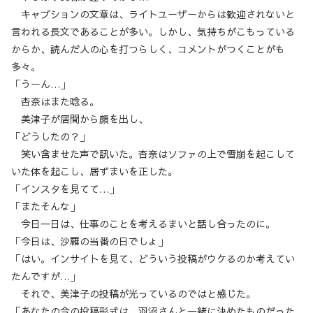
キャプションの文章は、ライトユーザーからは歓迎されないと
言われる長文であることが多い。しかし、気持ちがこもっている
からか、読んだ人の心を打つらしく、コメントがつくことがも
多々。
「うーん…」
杏奈はまた唸る。
美津子が居間から顔を出し、
「どうしたの？」
笑い含ませた声で訊いた。杏奈はソファの上で雪崩を起こして
いた体を起こし、居ずまいを正した。
「インスタを見てて…」
「またそんな」
今日一日は、仕事のことを考えるまいと話し合ったのに。
「今日は、沙羅の当番の日でしょ」
「はい。インサイトを見て、どういう投稿がウケるのか考えてい
たんですが…」
それで、美津子の投稿が光っているのではと感じた。
「あなたの今の投稿形式は、羽沼さんと一緒に決めたものだった