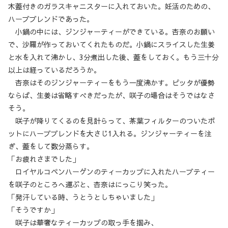
木蓋付きのガラスキャニスターに入れておいた。妊活のための、
ハーブブレンドであった。
小鍋の中には、ジンジャーティーができている。杏奈のお願い
で、沙羅が作っておいてくれたものだ。小鍋にスライスした生姜
と水を入れて沸かし、3分煮出した後、蓋をしておく。もう三十分
以上は経っているだろうか。
杏奈はそのジンジャーティーをもう一度沸かす。ピッタが優勢
ならば、生姜は省略すべきだったが、咲子の場合はそうではなさ
そう。
咲子が降りてくるのを見計らって、茶葉フィルターのついたポ
ットにハーブブレンドを大さじ1入れる。ジンジャーティーを注
ぎ、蓋をして数分蒸らす。
「お疲れさまでした」
ロイヤルコペンハーゲンのティーカップに入れたハーブティー
を咲子のところへ運ぶと、杏奈はにっこり笑った。
「発汗している時、うとうとしちゃいました」
「そうですか」
咲子は華奢なティーカップの取っ手を掴み、