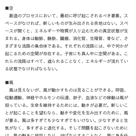
■空
創造のプロセスにおいて、最初に呼び起こされるべき要素。ス
ペースがなければ、新しいものが生み出される余地はない。スペ
ースが開くと、エネルギーや物質が入り込むための真空状態が生
まれる。身体は動脈、静脈、臓器、消化管、生殖管、骨など、さ
まざまな流路の集合体である。それぞれの流路には、中で何かが
起こるための空間が存在する。子宮にも真ん中に空間がある。こ
れらの流路はすべて、遮られることなく、エネルギーが流れてい
る状態でなければならない。
■風
風は見えないが、風が動かすものは見ることができる。呼吸、
蠕動運動、神経やホルモンの伝達、卵子、血液などの移動は風が
担っている。生命を維持するためには、動きが必要だ。新しいこ
とが起こることを望むなら、動きや変化を生み出すのために、風
が要る。風は多すぎても少なすぎてもいけない。少なすぎると生
気がなく、多すぎると退化する。そして問題を起こさないために
は、風の動きに抵抗したり、妨げたりすることなく、風に身を任