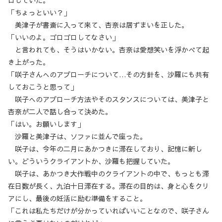
ロしていた。
「ちょっといい？」
美津子が書斎に入って来て、杏奈は居ずまいを正した。
「いいのよ。ゴロゴロしてなさい」
と言われても、そうはいかない。杏奈は愛想笑いを浮かべて起
き上がった。
「咲子さんへのアプローチについて…その方針を、沙羅にも共有
しておこうと思って」
咲子へのアプローチ方法やそのスタンスについては、美津子と
杏奈が二人で話し合って決めた。
「はい。お願いします」
沙羅と美津子は、ソファに並んで座った。
咲子は、今年の二月にあかつきに滞在しており、記憶に新し
い。どういうクライアントか、沙羅も把握していた。
咲子は、あかつき大作戦中のクライアントの中で、もっとも滞
在日数が長く、九泊十日滞在する。滞在の目的は、身と心をクリ
アにし、最後の妊活に励む準備をすること。
「これは私たちだけが分かっていればいいことなので、咲子さん