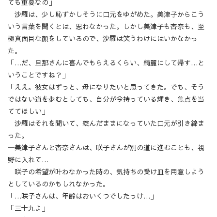
ても重要なの」
沙羅は、少し恥ずかしそうに口元をゆがめた。美津子からこう
いう言葉を聞くとは、思わなかった。しかし美津子も杏奈も、至
極真面目な顔をしているので、沙羅は笑うわけにはいかなかっ
た。
「…だ、旦那さんに喜んでもらえるくらい、綺麗にして帰す…と
いうことですね？」
「ええ。彼女はずっと、母になりたいと思ってきた。でも、そう
ではない道を歩むとしても、自分が今持っている輝き、焦点を当
ててほしい」
沙羅はそれを聞いて、綻んだままになっていた口元が引き締ま
った。
─美津子さんと杏奈さんは、咲子さんが別の道に進むことも、視
野に入れて…
咲子の希望が叶わなかった時の、気持ちの受け皿を用意しよう
としているのかもしれなかった。
「…咲子さんは、年齢はおいくつでしたっけ…」
「三十九よ」