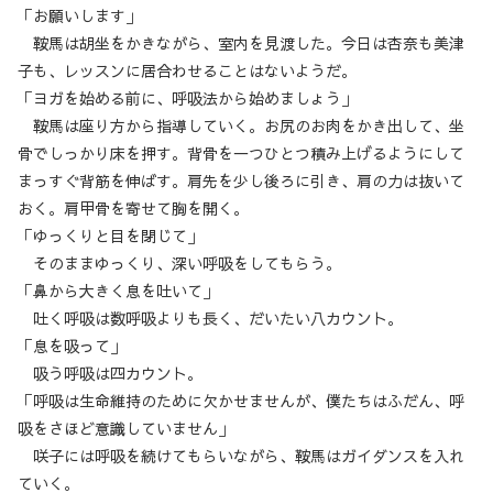
「お願いします」
鞍馬は胡坐をかきながら、室内を見渡した。今日は杏奈も美津
子も、レッスンに居合わせることはないようだ。
「ヨガを始める前に、呼吸法から始めましょう」
鞍馬は座り方から指導していく。お尻のお肉をかき出して、坐
骨でしっかり床を押す。背骨を一つひとつ積み上げるようにして
まっすぐ背筋を伸ばす。肩先を少し後ろに引き、肩の力は抜いて
おく。肩甲骨を寄せて胸を開く。
「ゆっくりと目を閉じて」
そのままゆっくり、深い呼吸をしてもらう。
「鼻から大きく息を吐いて」
吐く呼吸は数呼吸よりも長く、だいたい八カウント。
「息を吸って」
吸う呼吸は四カウント。
「呼吸は生命維持のために欠かせませんが、僕たちはふだん、呼
吸をさほど意識していません」
咲子には呼吸を続けてもらいながら、鞍馬はガイダンスを入れ
ていく。