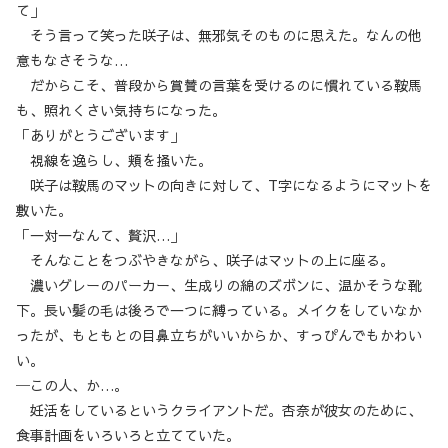
て」
そう言って笑った咲子は、無邪気そのものに思えた。なんの他
意もなさそうな…
だからこそ、普段から賞賛の言葉を受けるのに慣れている鞍馬
も、照れくさい気持ちになった。
「ありがとうございます」
視線を逸らし、頬を掻いた。
咲子は鞍馬のマットの向きに対して、T字になるようにマットを
敷いた。
「一対一なんて、贅沢…」
そんなことをつぶやきながら、咲子はマットの上に座る。
濃いグレーのパーカー、生成りの綿のズボンに、温かそうな靴
下。長い髪の毛は後ろで一つに縛っている。メイクをしていなか
ったが、もともとの目鼻立ちがいいからか、すっぴんでもかわい
い。
─この人、か…。
妊活をしているというクライアントだ。杏奈が彼女のために、
食事計画をいろいろと立てていた。