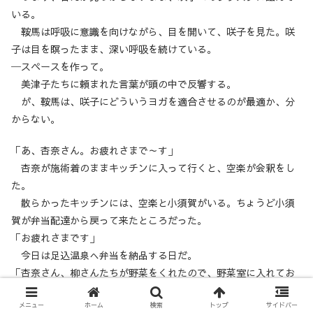
いる。
鞍馬は呼吸に意識を向けながら、目を開いて、咲子を見た。咲
子は目を瞑ったまま、深い呼吸を続けている。
─スペースを作って。
美津子たちに頼まれた言葉が頭の中で反響する。
が、鞍馬は、咲子にどういうヨガを適合させるのが最適か、分
からない。
「あ、杏奈さん。お疲れさまで～す」
杏奈が施術着のままキッチンに入って行くと、空楽が会釈をし
た。
散らかったキッチンには、空楽と小須賀がいる。ちょうど小須
賀が弁当配達から戻って来たところだった。
「お疲れさまです」
今日は足込温泉へ弁当を納品する日だ。
「杏奈さん、柳さんたちが野菜をくれたので、野菜室に入れてお
きましたよ」
「え…ありがとうございます」
メニュー
ホーム
検索
トップ
サイドバー