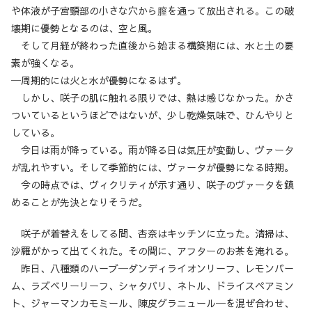
や体液が子宮頸部の小さな穴から膣を通って放出される。この破
壊期に優勢となるのは、空と風。
そして月経が終わった直後から始まる構築期には、水と土の要
素が強くなる。
─周期的には火と水が優勢になるはず。
しかし、咲子の肌に触れる限りでは、熱は感じなかった。かさ
ついているというほどではないが、少し乾燥気味で、ひんやりと
している。
今日は雨が降っている。雨が降る日は気圧が変動し、ヴァータ
が乱れやすい。そして季節的には、ヴァータが優勢になる時期。
今の時点では、ヴィクリティが示す通り、咲子のヴァータを鎮
めることが先決となりそうだ。
咲子が着替えをしてる間、杏奈はキッチンに立った。清掃は、
沙羅がかって出てくれた。その間に、アフターのお茶を淹れる。
昨日、八種類のハーブ─ダンディライオンリーフ、レモンバー
ム、ラズベリーリーフ、シャタバリ、ネトル、ドライスペアミン
ト、ジャーマンカモミール、陳皮グラニュール─を混ぜ合わせ、