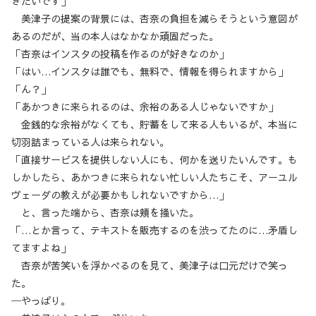
きたいです」
美津子の提案の背景には、杏奈の負担を減らそうという意図が
あるのだが、当の本人はなかなか頑固だった。
「杏奈はインスタの投稿を作るのが好きなのか」
「はい…インスタは誰でも、無料で、情報を得られますから」
「ん？」
「あかつきに来られるのは、余裕のある人じゃないですか」
金銭的な余裕がなくても、貯蓄をして来る人もいるが、本当に
切羽詰まっている人は来られない。
「直接サービスを提供しない人にも、何かを送りたいんです。も
しかしたら、あかつきに来られない忙しい人たちこそ、アーユル
ヴェーダの教えが必要かもしれないですから…」
と、言った端から、杏奈は頬を掻いた。
「…とか言って、テキストを販売するのを渋ってたのに…矛盾し
てますよね」
杏奈が苦笑いを浮かべるのを見て、美津子は口元だけで笑っ
た。
─やっぱり。