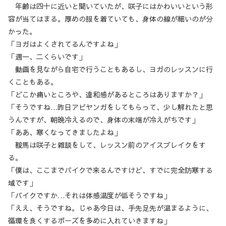
年齢は四十に近いと聞いていたが、咲子にはかわいいという形
容が当てはまる。厚めの服を着ていても、身体の線が細いのが分
かった。
「ヨガはよくされてるんですよね」
「週一、二くらいです」
動画を見ながら自宅で行うこともあるし、ヨガのレッスンに行
くこともある。
「どこか痛いところや、違和感があるところはありますか？」
「そうですね…昨日アビヤンガをしてもらって、少し解れたと思
うんですが、朝晩冷えるので、身体の末端が冷えがちです」
「ああ、寒くなってきましたよね」
鞍馬は咲子と雑談をして、レッスン前のアイスブレイクをす
る。
「僕は、ここまでバイクで来るんですけど、すでに完全防寒する
域です」
「バイクですか…それは体感温度が低そうですね」
「ええ、そうですね。じゃあ今日は、手先足先が温まるように、
循環を良くするポーズを多めに入れていきますね」