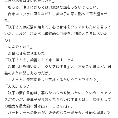
に言う必要はないのだけれど」
むしろ、咲子に対しては恣意的な話をしないでほしい。
杏奈はソファに座りながら、美津子の話に黙って耳を澄ませ
た。
「咲子さんは妊活に備えて、心と身体をクリアにしたいと言って
いた。けれど、私たちは最終的な目標を、別のところにおいた
の」
「なんですか？」
沙羅は身を乗り出した。
「咲子さんを、綺麗にして家に帰すことよ」
沙羅は目を瞬いた。「クリアにする」と、言葉こそ違えど、同
義のように聞こえるのだが。
「…えっと、美容面をより重視するということですか？」
「ええ。そうよ」
咲子の滞在目的は、要らないものを流したい、というニュアン
スが強いが、美津子が今言ったきれいにするとは、「女性として
の魅力を最大限に引き出す」ことを指す。
「パートナーへの欲求が、妊活のパワーだから。性的な興奮がと