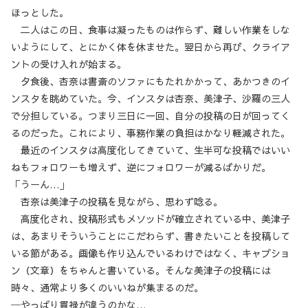
ほっとした。
二人はこの日、食事は凝ったものは作らず、難しい作業をしな
いようにして、とにかく体を休ませた。翌日から再び、クライア
ントの受け入れが始まる。
夕食後、杏奈は書斎のソファにもたれかかって、あかつきのイ
ンスタを眺めていた。今、インスタは杏奈、美津子、沙羅の三人
で分担している。つまり三日に一回、自分の投稿の日が回ってく
るのだった。これにより、事務作業の負担はかなり軽減された。
最近のインスタは高度化してきていて、生半可な投稿ではいい
ねもフォロワーも増えず、逆にフォロワーが減るばかりだ。
「うーん…」
杏奈は美津子の投稿を見ながら、思わず唸る。
高度化され、投稿形式もメソッドが確立されている中、美津子
は、あまりそういうことにこだわらず、書きたいことを投稿して
いる節がある。画像も作り込んでいるわけではなく、キャプショ
ン（文章）をちゃんと書いている。そんな美津子の投稿には
時々、通常より多くのいいねが集まるのだ。
─やっぱり貫禄が違うのかな…