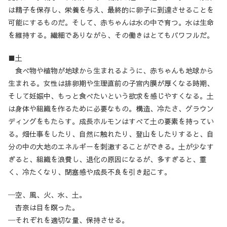
は精子を保存し、栄養を与え、最終的に卵子に到達させることを
可能にするものだ。そして、赤ちゃんは水の中で育つ。水は生命
を維持する。繊細でありながら、その働きはとてもパワフルだ。
■土
食べ物や植物が地球から生まれるように、赤ちゃんも地球から
生まれる。女性は排卵期や生理直前の子宮内膜が厚くなる時期、
そして妊娠中、もっと食べたいという欲求を感じやすくなる。土
は身体や組織を作るために必要なもの。構造、冷たさ、グラウン
ディングをもたらす。成長ホルモンはすべて土の要素を持ってい
る。畑仕事をしたり、自然に触れたり、登山をしたりすると、自
分の中の大地のエネルギーを刺激することができる。土が少なす
ぎると、組織を浪費し、退化の原因になるが、多すぎると、重
く、冷たくなり、閉塞感や成長不良を引き起こす。
─空、風、火、水、土。
杏奈は目を瞑った。
─それぞれを適切な量、保持させる。