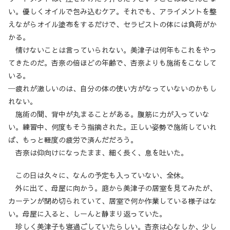
い。優しくオイルで包み込むケア。それでも、アライメントを整
えながらオイル塗布をするだけで、セラピストの体には負荷がか
かる。
情けないことは言っていられない。美津子は何年もこれをやっ
てきたのだ。杏奈の倍ほどの年齢で、杏奈よりも施術をこなして
いる。
─疲れが激しいのは、自分の体の使い方がなっていないのかもし
れない。
施術の間、背中が丸まることがある。腹筋に力が入っていな
い。練習中、何度もそう指摘された。正しい姿勢で施術していれ
ば、もっと軽度の疲労で済んだだろう。
杏奈は仰向けになったまま、細く長く、息を吐いた。
この日は久々に、なんの予定も入っていない、全休。
外に出て、母屋に向かう。庭から美津子の居室を見てみたが、
カーテンが閉め切られていて、居室で何か作業している様子はな
い。母屋に入ると、しーんと静まり返っていた。
珍しく美津子も寝過ごしていたらしい。杏奈は心なしか、少し