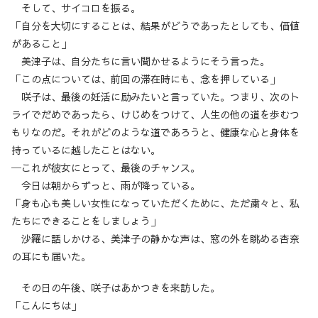
そして、サイコロを振る。
「自分を大切にすることは、結果がどうであったとしても、価値
があること」
美津子は、自分たちに言い聞かせるようにそう言った。
「この点については、前回の滞在時にも、念を押している」
咲子は、最後の妊活に励みたいと言っていた。つまり、次のト
ライでだめであったら、けじめをつけて、人生の他の道を歩むつ
もりなのだ。それがどのような道であろうと、健康な心と身体を
持っているに越したことはない。
─これが彼女にとって、最後のチャンス。
今日は朝からずっと、雨が降っている。
「身も心も美しい女性になっていただくために、ただ粛々と、私
たちにできることをしましょう」
沙羅に話しかける、美津子の静かな声は、窓の外を眺める杏奈
の耳にも届いた。
その日の午後、咲子はあかつきを来訪した。
「こんにちは」