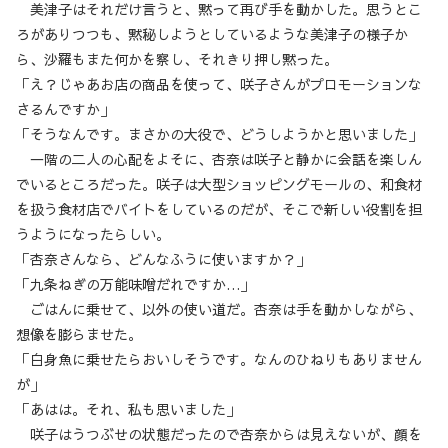
美津子はそれだけ言うと、黙って再び手を動かした。思うとこ
ろがありつつも、黙秘しようとしているような美津子の様子か
ら、沙羅もまた何かを察し、それきり押し黙った。
「え？じゃあお店の商品を使って、咲子さんがプロモーションな
さるんですか」
「そうなんです。まさかの大役で、どうしようかと思いました」
一階の二人の心配をよそに、杏奈は咲子と静かに会話を楽しん
でいるところだった。咲子は大型ショッピングモールの、和食材
を扱う食材店でバイトをしているのだが、そこで新しい役割を担
うようになったらしい。
「杏奈さんなら、どんなふうに使いますか？」
「九条ねぎの万能味噌だれですか…」
ごはんに乗せて、以外の使い道だ。杏奈は手を動かしながら、
想像を膨らませた。
「白身魚に乗せたらおいしそうです。なんのひねりもありません
が」
「あはは。それ、私も思いました」
咲子はうつぶせの状態だったので杏奈からは見えないが、顔を