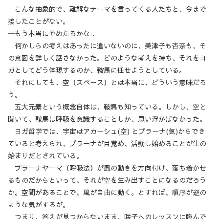
こんな抽象的で、難解なテーマを言ってくる人たちと、今まで
接したことがない。
─もう本当にやめたろかな…
何かしらの考えはあったに違いないのに、美津子も杏奈も、そ
の意図を詳しく話さなかった。どのような考えを持ち、それをヨ
ガとしてどう体現するのか、鞍馬に任せようとしている。
それにしても、空（スペース）とは本当に、どういう意味だろ
う。
五大元素という概念自体は、鞍馬も知っている。しかし、空と
聞いて、鞍馬は呼吸を意識することしか、思い浮かばなかった。
ヨガ哲学では、宇宙はアカーシュ(空) とプラーナ(気)からでき
ていると考えられ、プラーナが目覚め、活動し始めることが生の
始まりだとされている。
プラーナヤーマ（呼吸法）が風の動きを方向付け、落ち着かせ
るものだからといって、それが空を生み出すことになるのだろう
か。空間があることで、風が自由に動く。とすれば、順序が逆の
ような気がするが。
つまり、答えが見つからないまま、咲子へのレッスンに臨んで