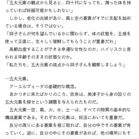
「五大元素の観点から見ると…四十代になっても、潤った体を持
っていれば妊娠可能かもしれない」
しかし、老化の兆候があり、風と空の要素がすでに支配を始め
ている場合は、そうではない。
「咲子さんが何を望んでいるかに関わらず、体の状態を、五感を
使って正直に、生々しく理解してもらうことが重要だわ」
高齢出産することができる幸運な女性なのか、ハイリスクと言
われる年齢そのままの状態なのか。
「私たちも、五大元素の視点から咲子さんを観察しましょう」
─五大元素。
アーユルヴェーダの基礎的な概念。
あかつきに来たばかりのころ、杏奈は、美津子から身の回りの
五大元素を探せという課題を与えられたものだ。
五大元素─空、風、火、水、土─は、すべての物質の基本的な
構成要素である。それぞれの元素は、妊活においても重要だ。
自分の周りにある要素を感じ取れば、自分の中でその要素が育
っていく。逆に、自分の中にその要素があれば、他の場所にもそ