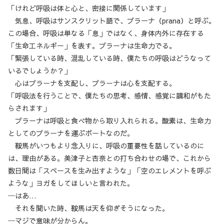
「けれど呼吸は体と心と、密接に関係しています」
気息、呼吸はサンスクリット語で、プラーナ（prana）と呼ぶ。
この場合、呼吸は単なる「息」ではなく、身体内外に存在する
「生命工ネルギー」を表す。プラーナは生命力でる。
「緊張している時、混乱している時、僕たちの呼吸はどうなって
いるでしょうか？」
心はプラーナを支配し、プラーナは心を支配する。
「呼吸法を行うことで、僕たちの思考、感情、感覚に調和がもた
らされます」
プラーナは呼吸と食べ物から取り入れられる。酸素は、生命力
としてのプラーナを運ぶボートなのだ。
鞍馬がいつもより念入りに、呼吸の重要性を話しているのに
は、理由がある。美津子と杏奈との打ち合わせの場で、これから
数日間は「スペースを生み出すような」「空のエレメントを呼ぶ
ような」ヨガをしてほしいと言われた。
─はあ…
それを聞いた時、鞍馬は天を仰ぎそうになった。
─マジで意味が分からん。