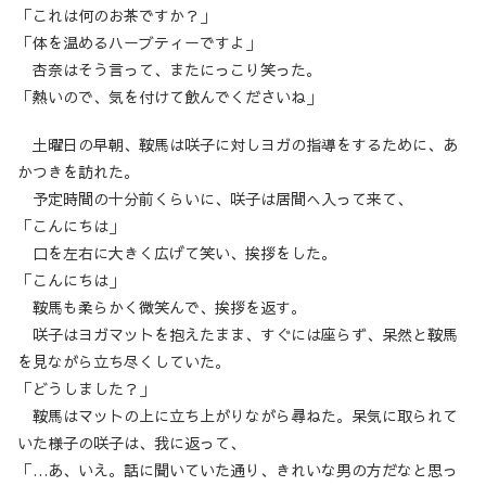
「これは何のお茶ですか？」
「体を温めるハーブティーですよ」
杏奈はそう言って、またにっこり笑った。
「熱いので、気を付けて飲んでくださいね」
土曜日の早朝、鞍馬は咲子に対しヨガの指導をするために、あ
かつきを訪れた。
予定時間の十分前くらいに、咲子は居間へ入って来て、
「こんにちは」
口を左右に大きく広げて笑い、挨拶をした。
「こんにちは」
鞍馬も柔らかく微笑んで、挨拶を返す。
咲子はヨガマットを抱えたまま、すぐには座らず、呆然と鞍馬
を見ながら立ち尽くしていた。
「どうしました？」
鞍馬はマットの上に立ち上がりながら尋ねた。呆気に取られて
いた様子の咲子は、我に返って、
「…あ、いえ。話に聞いていた通り、きれいな男の方だなと思っ