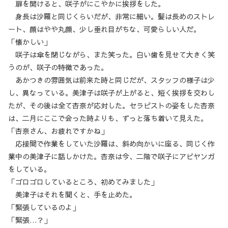
扉を開けると、咲子がにこやかに挨拶をした。
身長は沙羅と同じくらいだが、非常に細い。髪は長めのストレ
ート、顔はやや丸顔、少し垂れ目がちな、可愛らしい人だ。
「懐かしい」
咲子は傘を閉じながら、また笑った。白い歯を見せて大きく笑
うのが、咲子の特徴であった。
あかつきの雰囲気は前来た時と同じだが、スタッフの様子は少
し、異なっている。美津子は咲子が上がると、短く挨拶を交わし
たが、その後は全て杏奈が応対した。セラピストの姿をした杏奈
は、二月にここで会った時よりも、ずっと落ち着いて見えた。
「杏奈さん、お疲れですかね」
応接間で作業をしていた沙羅は、斜め向かいに座る、同じく作
業中の美津子に話しかけた。杏奈は今、二階で咲子にアビヤンガ
をしている。
「ゴロゴロしているところ、初めてみました」
美津子はそれを聞くと、手を止めた。
「緊張しているのよ」
「緊張…？」