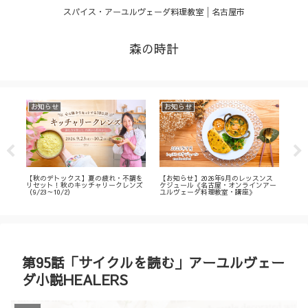
スパイス・アーユルヴェーダ料理教室│名古屋市
森の時計
お知らせ
お知らせ
お
・
【秋のデトックス】夏の疲れ・不調を
【お知らせ】2026年9月のレッスンス
【募
ィ
リセット！秋のキッチャリークレンズ
ケジュール《名古屋・オンラインアー
不調
（9/23～10/2）
ユルヴェーダ料理教室・講座》
名古
ン
第95話「サイクルを読む」アーユルヴェー
ダ小説HEALERS