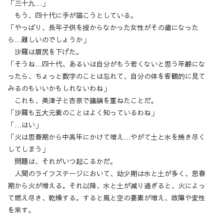
「三十九…」
もう、四十代に手が届こうとしている。
「やっぱり、長年子供を授からなかった女性がその歳になった
ら…難しいのでしょうか」
沙羅は眉尻を下げた。
「そうね…四十代、あるいは自分がもう若くないと思う年齢にな
ったら、ちょっと数字のことは忘れて、自分の体を客観的に見て
みるのもいいかもしれないわね」
これも、美津子と杏奈で議論を重ねたことだ。
「沙羅も五大元素のことはよく知っているわね」
「…はい」
「火は思春期から中高年にかけて増え…やがて土と水を焼き尽く
してしまう」
問題は、それがいつ起こるかだ。
人間のライフステージにおいて、幼少期は水と土が多く、思春
期から火が増える。それ以降、水と土が減り過ぎると、火によっ
て燃え尽き、乾燥する。すると風と空の要素が増え、故障や変性
を来す。