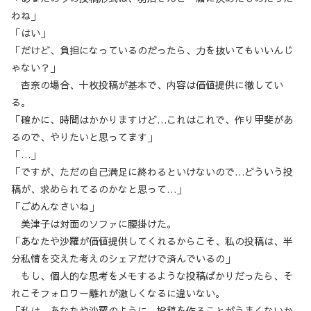
わね」
「はい」
「だけど、負担になっているのだったら、力を抜いてもいいんじ
ゃない？」
杏奈の場合、十枚投稿が基本で、内容は価値提供に徹してい
る。
「確かに、時間はかかりますけど…これはこれで、作り甲斐があ
るので、やりたいと思ってます」
「…」
「ですが、ただの自己満足に終わるといけないので…どういう投
稿が、求められてるのかなと思って…」
「ごめんなさいね」
美津子は対面のソファに腰掛けた。
「あなたや沙羅が価値提供してくれるからこそ、私の投稿は、半
分私情を交えた考えのシェアだけで済んでいるの」
もし、個人的な思考をメモするような投稿ばかりだったら、そ
れこそフォロワー離れが激しくなるに違いない。
「私は、あなたや沙羅のように、投稿を作ることがうまくないか