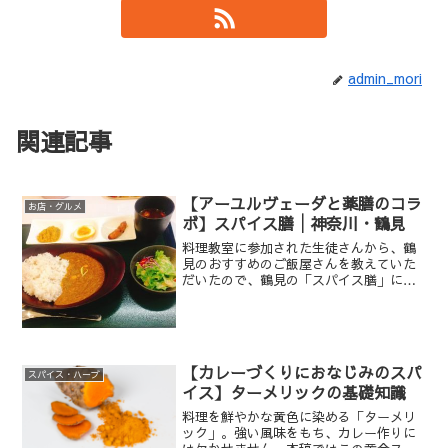
admin_mori
関連記事
【アーユルヴェーダと薬膳のコラ
お店・グルメ
ボ】スパイス膳│神奈川・鶴見
料理教室に参加された生徒さんから、鶴
見のおすすめのご飯屋さんを教えていた
だいたので、鶴見の「スパイス膳」に行
ってきました。
【カレーづくりにおなじみのスパ
スパイス・ハーブ
イス】ターメリックの基礎知識
料理を鮮やかな黄色に染める「ターメリ
ック」。強い風味をもち、カレー作りに