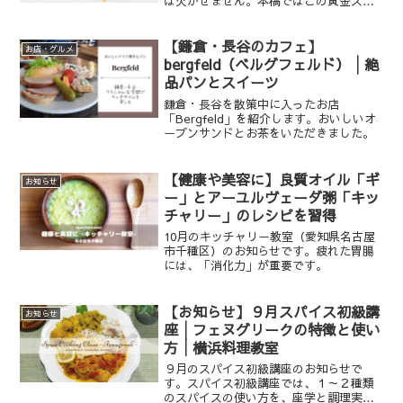
は欠かせません。本稿ではこの黄金スパ
イス「ターメリック」の魅力をご紹介し
ます。
【鎌倉・長谷のカフェ】
お店・グルメ
bergfeld（ベルグフェルド）│絶
品パンとスイーツ
鎌倉・長谷を散策中に入ったお店
「Bergfeld」を紹介します。おいしいオ
ープンサンドとお茶をいただきました。
【健康や美容に】良質オイル「ギ
お知らせ
ー」とアーユルヴェーダ粥「キッ
チャリー」のレシピを習得
10月のキッチャリー教室（愛知県名古屋
市千種区）のお知らせです。疲れた胃腸
には、「消化力」が重要です。
【お知らせ】９月スパイス初級講
お知らせ
座│フェヌグリークの特徴と使い
方│横浜料理教室
９月のスパイス初級講座のお知らせで
す。スパイス初級講座では、１～２種類
のスパイスの使い方を、座学と調理実習