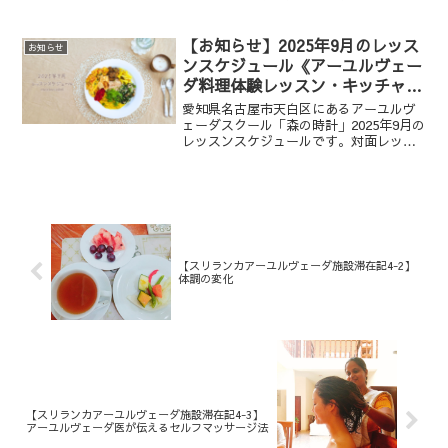
を通して、丁寧に学びます。2 時間
│￥5,000９月のスパイスは「フェヌグリ
ーク（メティ）」です。フェヌグリーク
【お知らせ】2025年9月のレッス
お知らせ
は、豆亜科のハーブ・香...
ンスケジュール《アーユルヴェー
ダ料理体験レッスン・キッチャリ
ークレンズほか》
愛知県名古屋市天白区にあるアーユルヴ
ェーダスクール「森の時計」2025年9月の
レッスンスケジュールです。対面レッス
ンでは1dayレッスン（講義・料理教室）
と体験レッスンを開催します！オンライ
ンでは体験、1dayレッスン、特別企画の
キッチャリークレンズも開催します！食
を通してマインドと体を整えませんか？
【スリランカアーユルヴェーダ施設滞在記4-2】
体調の変化
【スリランカアーユルヴェーダ施設滞在記4-3】
アーユルヴェーダ医が伝えるセルフマッサージ法