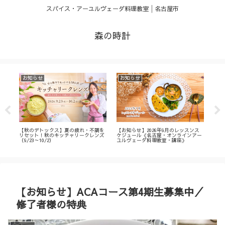
スパイス・アーユルヴェーダ料理教室│名古屋市
森の時計
お知らせ
お知らせ
お
・
【秋のデトックス】夏の疲れ・不調を
【お知らせ】2026年9月のレッスンス
【募
ィ
リセット！秋のキッチャリークレンズ
ケジュール《名古屋・オンラインアー
不調
（9/23～10/2）
ユルヴェーダ料理教室・講座》
名古
ン
【お知らせ】ACAコース第4期生募集中／
修了者様の特典