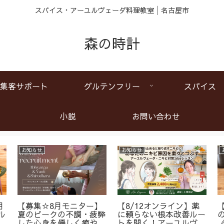
スパイス・アーユルヴェーダ料理教室│名古屋市
森の時計
集客サポート
グルテンフリー
スパイス
小説
お問い合わせ
お知らせ
お知らせ
月
【募集☆8月モニター】
【8/12オンライン】薬
ル
夏のピークの不調・疲弊
に頼らない根本改善ルー
ア
した心身を優しく癒やす
トを開く！アーユルヴェ