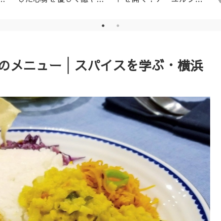
│名古屋市天白区アーユ
ーダ・ニキビ対策1day
ルヴェーダサロン
レッスン（ニームパック
付き）
ンのメニュー│スパイスを学ぶ・横浜