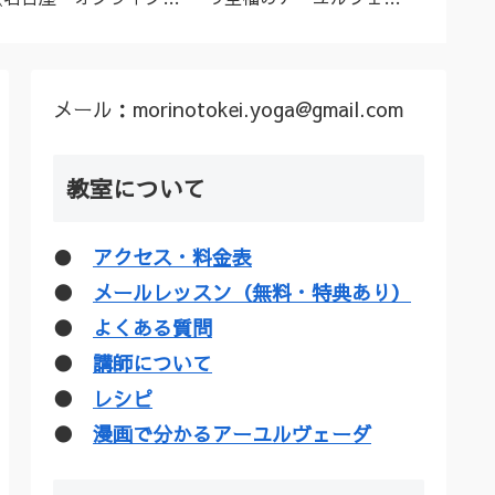
ーユルヴェーダ料理教
ダトリートメント（シロ
ル”な
室・講座》
ダーラほか）
疑惑を
メール：morinotokei.yoga@gmail.com
教室について
●
アクセス・料金表
●
メールレッスン（無料・特典あり）
●
よくある質問
●
講師について
●
レシピ
●
漫画で分かるアーユルヴェーダ