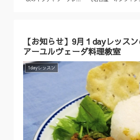
名古屋市
ズ（9/23～10/2）
ーユルヴェーダ料理教
室・講座》
【お知らせ】9月１dayレッス
アーユルヴェーダ料理教室
1dayレッスン