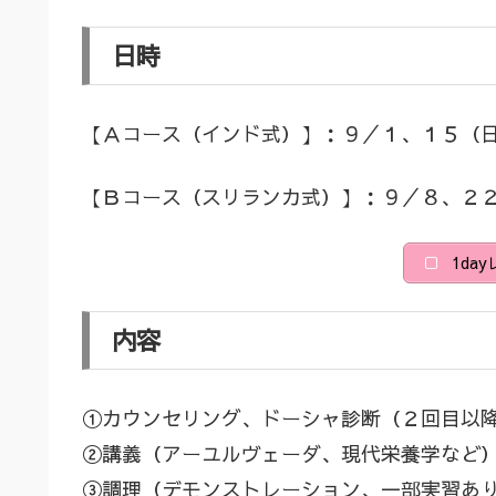
日時
【Ａコース（インド式）】：９／１、１５（
【Ｂコース（スリランカ式）】：９／８、２
1da
内容
①カウンセリング、ドーシャ診断（２回目以
②講義（アーユルヴェーダ、現代栄養学など
③調理（デモンストレーション、一部実習あ