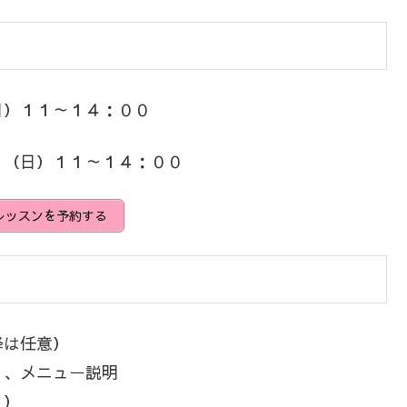
日）１１～１４：００
２（日）１１～１４：００
yレッスンを予約する
降は任意）
）、メニュー説明
り）