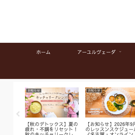
ホーム
アーユルヴェーダ
お知らせ
お知らせ
名】首肩
【秋のデトックス】夏の
【お知らせ】2026年9
くみに
疲れ・不調をリセット！
のレッスンスケジュー
ガ＆バス
秋のキッチャリークレン
《名古屋・オンライン