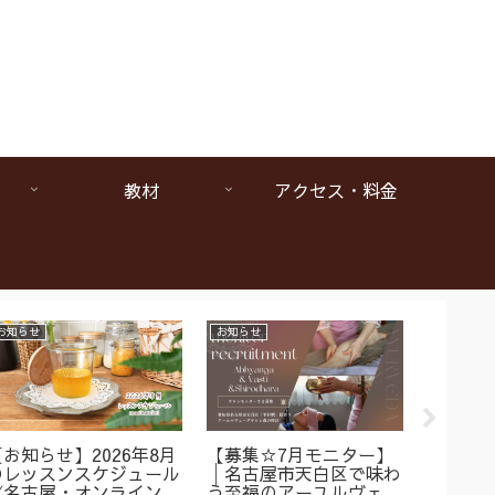
教材
アクセス・料金
お知らせ
お知らせ
お知らせ
【お知らせ】2026年8月
【募集☆7月モニター】
【1da
のレッスンスケジュール
│名古屋市天白区で味わ
ヴェー
《名古屋・オンラインア
う至福のアーユルヴェー
は本当