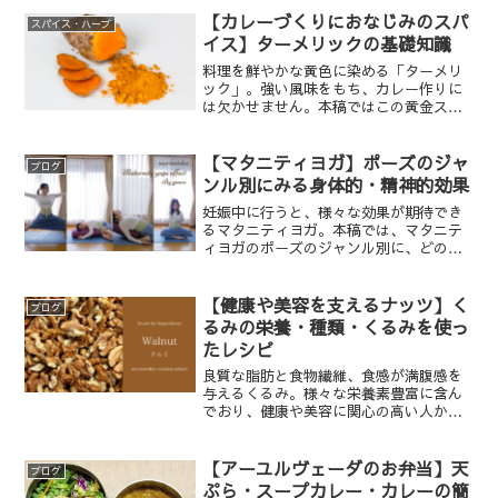
した。
【カレーづくりにおなじみのスパ
スパイス・ハーブ
イス】ターメリックの基礎知識
料理を鮮やかな黄色に染める「ターメリ
ック」。強い風味をもち、カレー作りに
は欠かせません。本稿ではこの黄金スパ
イス「ターメリック」の魅力をご紹介し
ます。
【マタニティヨガ】ポーズのジャ
ブログ
ンル別にみる身体的・精神的効果
妊娠中に行うと、様々な効果が期待でき
るマタニティヨガ。本稿では、マタニテ
ィヨガのポーズのジャンル別に、どのよ
うな身体的、精神的効果が期待されるか
お伝えします。
【健康や美容を支えるナッツ】く
ブログ
るみの栄養・種類・くるみを使っ
たレシピ
良質な脂肪と食物繊維、食感が満腹感を
与えるくるみ。様々な栄養素豊富に含ん
でおり、健康や美容に関心の高い人から
好まれる食材です。本稿では、そんなく
るみの基礎知識をお伝えします。
【アーユルヴェーダのお弁当】天
ブログ
ぷら・スープカレー・カレーの簡