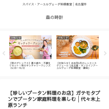
スパイス・アーユルヴェーダ料理教室│名古屋市
森の時計
お知らせ
お知らせ
お
・
【秋のデトックス】夏の疲れ・不調を
【お知らせ】2026年9月のレッスンス
【募
ィ
リセット！秋のキッチャリークレンズ
ケジュール《名古屋・オンラインアー
不調
（9/23～10/2）
ユルヴェーダ料理教室・講座》
名古
ン
【珍しいブータン料理のお店】ガテモタブ
ンでブータン家庭料理を楽しむ│代々木上
原ランチ