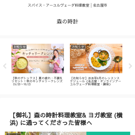
スパイス・アーユルヴェーダ料理教室│名古屋市
森の時計
お知らせ
お知らせ
お
・
【秋のデトックス】夏の疲れ・不調を
【お知らせ】2026年9月のレッスンス
【募
ィ
リセット！秋のキッチャリークレンズ
ケジュール《名古屋・オンラインアー
不調
（9/23～10/2）
ユルヴェーダ料理教室・講座》
名古
ン
【御礼】森の時計料理教室& ヨガ教室 (横
浜) に通ってくださった皆様へ