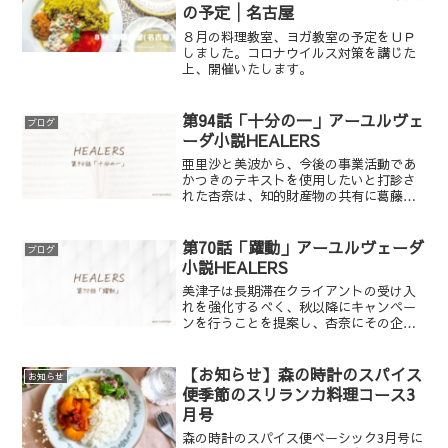
の予定│名古屋
８月の料理教室、ヨガ教室の予定をＵＰ
しました。コロナウイルス対策を講じた
上、開催いたします。
第94話「十分の一」アーユルヴェ
ブログ
ーダ小説HEALERS
亜里沙と美波から、今後の事業活動であ
かつきのテキストを使用したいと打診さ
れた杏奈は、知的財産物の共有に葛藤す
る。あかつきのスタッフとしての労苦を
惜しむのではなく、より大きな目的のた
めに、活用を許可しようという杏奈の案
第70話「躍動」アーユルヴェーダ
ブログ
に対し、美津子は「真の癒やし手を育て
小説HEALERS
る難しさ」について触れる。一方、鞍馬
美津子は長期滞在クライアントの受け入
は、進展の遅い顧客への指導や割に合わ
れを強化するべく、秋以降にキャンペー
ない労働環境の中で、あかつきで働く意
ンを行うことを提案し、杏奈にその企画
義に自問自答する。
立案を依頼する。突然の重要な役割に杏
奈は戸惑いつつも、あかつきの可能性を
広げるため、実現に向けて躍動する。杏
【お知らせ】森の時計のスパイス
お知らせ
奈は沙羅と羽沼に「理想のタイムスケジ
便季節のスリランカ料理コース3
ュール」を提示し、アイディアを求め
月号
る。羽沼は、企画を成功させるために、
あかつきのコンセプトや強みを洗い出す
森の時計のスパイス便ベーシック3月号に