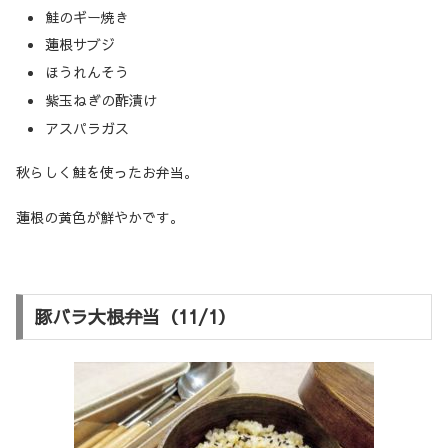
鮭のギー焼き
蓮根サブジ
ほうれんそう
紫玉ねぎの酢漬け
アスパラガス
秋らしく鮭を使ったお弁当。
蓮根の黄色が鮮やかです。
豚バラ大根弁当（11/1）