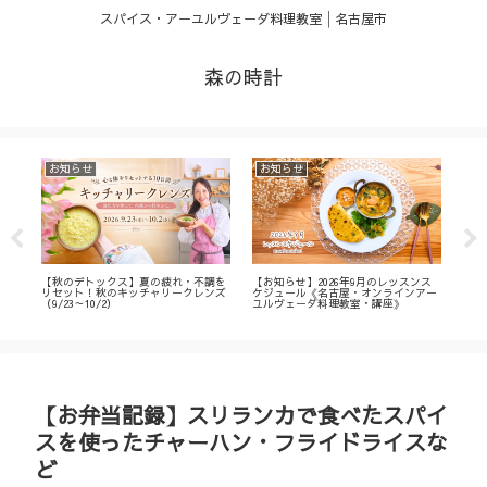
スパイス・アーユルヴェーダ料理教室│名古屋市
森の時計
お知らせ
お知らせ
お
・
【秋のデトックス】夏の疲れ・不調を
【お知らせ】2026年9月のレッスンス
【募
ィ
リセット！秋のキッチャリークレンズ
ケジュール《名古屋・オンラインアー
不調
（9/23～10/2）
ユルヴェーダ料理教室・講座》
名古
ン
【お弁当記録】スリランカで食べたスパイ
スを使ったチャーハン・フライドライスな
ど