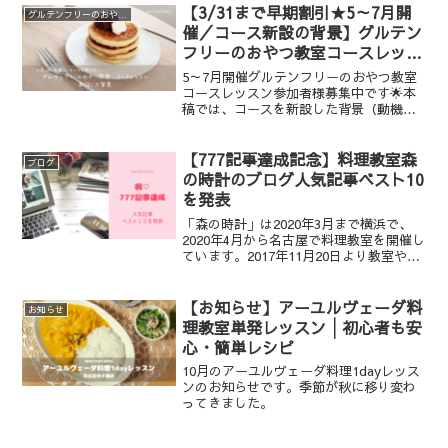
【3/31まで早期割引★5～7月開
グルテンフリーのおやつ教室
催／コース新設の背景】グルテン
フリーのおやつ教室コースレッス
ン
5～7月開催グルテンフリーのおやつ教室
コースレッスン参加者様募集中です🌟本
稿では、コースを新設した背景（動機）
についてご紹介します。【体系的に学べ
る】グルテンフリーのおやつ教室コース
レッスン今まで、グルテンフリーのおや
【777記事達成記念】料理教室森
ブログ
つ教室は単発で開催して...
の時計のブログ人気記事ベスト10
を発表
「森の時計」は2020年3月まで横浜で、
2020年4月から名古屋で料理教室を開催し
ています。2017年11月20日より教室や料
理のことに関するブログを書き始め、お
よそ3年経ちました。
【お知らせ】アーユルヴェーダ料
お知らせ
理教室単発レッスン│初心者も安
心・簡単レシピ
10月のアーユルヴェーダ料理1dayレッス
ンのお知らせです。季節が秋に移り変わ
ってきました。