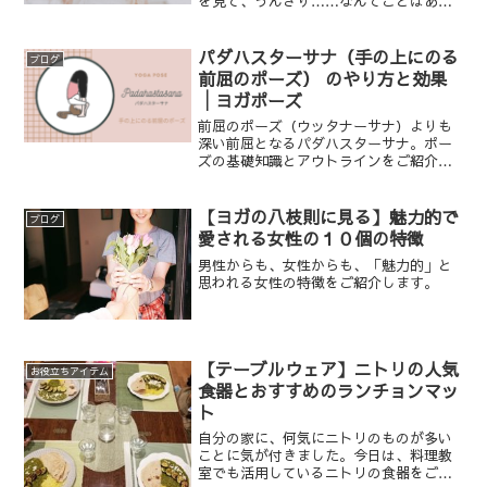
を見て、うんざり……なんてことはあり
ませんか？
パダハスターサナ（手の上にのる
ブログ
前屈のポーズ） のやり方と効果
│ヨガポーズ
前屈のポーズ（ウッタナーサナ）よりも
深い前屈となるパダハスターサナ。ポー
ズの基礎知識とアウトラインをご紹介し
ます。
【ヨガの八枝則に見る】魅力的で
ブログ
愛される女性の１０個の特徴
男性からも、女性からも、「魅力的」と
思われる女性の特徴をご紹介します。
【テーブルウェア】ニトリの人気
お役立ちアイテム
食器とおすすめのランチョンマッ
ト
自分の家に、何気にニトリのものが多い
ことに気が付きました。今日は、料理教
室でも活用しているニトリの食器をご紹