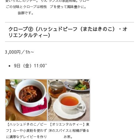
愛いりんごのソテー。 りん
ランスの家庭料理。クロー
ごの甘味とクローブは相性
ブを使って風味豊かに。
抜群です。
クローブ②（ハッシュドビーフ（またはきのこ）・オ
リエンタルティー）
3,000円／1h～
9日（金）11:00~
【ハッシュドきのこ／ビー
【オリエンタルティー】東
フ】ルーや小麦粉を使わず
洋のスパイスと柑橘が香る
に濃厚なグレイビーを作り
お茶。