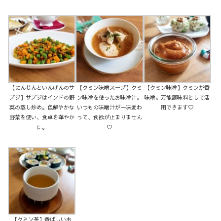
【にんじんといんげんのサ
【クミン味噌スープ】クミ
【クミン味噌】クミンが香
ブジ】サブジはインドの野
ン味噌を使ったお味噌汁。
味噌。万能調味料として活
菜の蒸し炒め。色鮮やかな
いつもの味噌汁が一味変わ
用できます♡
野菜を使い、食卓を華やか
って、食欲が止まりません
に。
♡
【クミン茶】香ばしいお