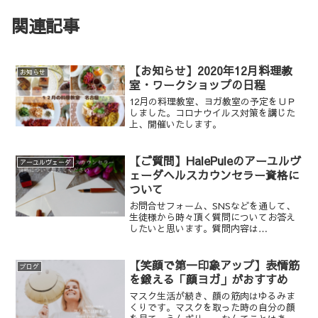
関連記事
【お知らせ】2020年12月料理教
お知らせ
室・ワークショップの日程
12月の料理教室、ヨガ教室の予定をＵＰ
しました。コロナウイルス対策を講じた
上、開催いたします。
【ご質問】HalePuleのアーユルヴ
アーユルヴェーダ
ェーダヘルスカウンセラー資格に
ついて
お問合せフォーム、SNSなどを通して、
生徒様から時々頂く質問についてお答え
したいと思います。質問内容は
「halepuleのヘルスカウンセラーについ
て教えてください」です。
【笑顔で第一印象アップ】表情筋
ブログ
を鍛える「顔ヨガ」がおすすめ
マスク生活が続き、顔の筋肉はゆるみま
くりです。マスクを取った時の自分の顔