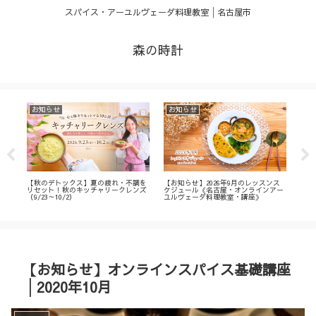
スパイス・アーユルヴェーダ料理教室│名古屋市
森の時計
お知らせ
お知らせ
お
・
【秋のデトックス】夏の疲れ・不調を
【お知らせ】2026年9月のレッスンス
【募
ィ
リセット！秋のキッチャリークレンズ
ケジュール《名古屋・オンラインアー
不調
（9/23～10/2）
ユルヴェーダ料理教室・講座》
名古
ン
【お知らせ】オンラインスパイス基礎講座
│2020年10月