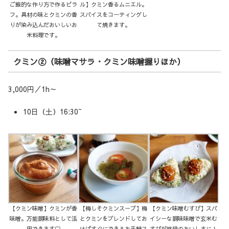
ご飯的な作り方で作るピラ
ル】クミン香るムニエル。
フ。具材の味とクミンの香
スパイスをコーティングし
りが染み込んだおいしいお
て焼きます。
米料理です。
クミン②（味噌マサラ・クミン味噌握りほか）
3,000円／1h～
10日（土）16:30~
【クミン味噌】クミンが香
【梅しそクミンスープ】梅
【クミン味噌むすび】スパ
味噌。万能調味料として活
とクミンをブレンドしてお
イシーな調味味噌で玄米む
用できます♡
けばすぐにできるお手軽ス
すびが格段のおいしさに！