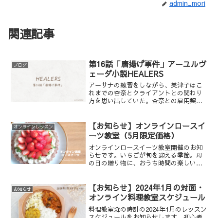
admin_mori
関連記事
第16話「唐揚げ事件」アーユルヴ
ブログ
ェーダ小説HEALERS
アーサナの練習をしながら、美津子はこ
れまでの杏奈とクライアントとの関わり
方を思い出していた。杏奈との雇用契約
を更新するか、判断する時が迫ってい
る。小さなことで自信を喪失しがちな杏
奈に、美津子はヒーラーとして最も大切
【お知らせ】オンラインロースイ
オンラインレッスン
な要素があると伝える。それを考えさせ
ーツ教室（5月限定価格）
るために、美津子はアーユルヴェーダを
オンラインロースイーツ教室開催のお知
仕事にするきっかけとなった、ある事件
らせです。いちごが旬を迎える季節。母
のことを話し出す…。
の日の贈り物に、おうち時間の楽しいレ
クリエーションとして、かわいいいちご
のタルトを作りませんか？
【お知らせ】2024年1月の対面・
お知らせ
オンライン料理教室スケジュール
料理教室森の時計の2024年1月のレッスン
スケジュールをお知らせします。初心者