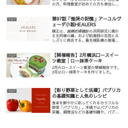
の方、料理教室が初めての方も参加しや
すい体験レッスンを揃えております。オ
ンライン料理教室では、スパイス料理教
室シングルスパイスコースBが始まりま
第97話「慟哭の記憶」アーユルヴ
ブログ
す。
ェーダ小説HEALERS
順正は、遠隔妊婦健診の共同研究に携わ
る元同僚の橘、および助産師の石田と久
しぶりに再会する。最先端医療の現場で
も、「対処療法」の限界が痛感されてい
た。医療に依存しすぎる現代人への危惧
と、患者自身が主体となって心身をケア
【開催報告】2月横浜口ースイー
ブログ
することは、個人を越えた、日本社会全
ツ教室│ロー抹茶ケーキ
体の課題である。この課題解決の必要性
2月のロースイーン教室の開催報告です。
が、「あかつき」の存在と重なりながら
2月はロー抹茶ケーキを作りました。
静かに見えてくる。
【彩り野菜として活躍】パプリカ
ブログ
の基礎知識と人気のレシピ
食卓を鮮やかに彩ってくれるカラフルな
野菜「パプリカ」。本稿ではパプリカの
栄養、調理法などの基礎知識や、パプリ
カを使った人気のレシピをご紹介しま
す。