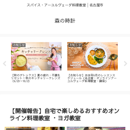
スパイス・アーユルヴェーダ料理教室│名古屋市
森の時計
お知らせ
お知らせ
お
・
【秋のデトックス】夏の疲れ・不調を
【お知らせ】2026年9月のレッスンス
【募
ィ
リセット！秋のキッチャリークレンズ
ケジュール《名古屋・オンラインアー
不調
（9/23～10/2）
ユルヴェーダ料理教室・講座》
名古
ン
【開催報告】自宅で楽しめるおすすめオン
ライン料理教室 ・ヨガ教室