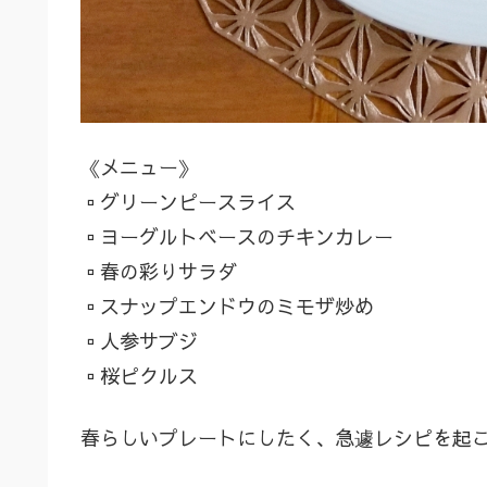
《メニュー》
▫️グリーンピースライス
▫️ヨーグルトベースのチキンカレー
▫️春の彩りサラダ
▫️スナップエンドウのミモザ炒め
▫️人参サブジ
▫️桜ピクルス
春らしいプレートにしたく、急遽レシピを起こ