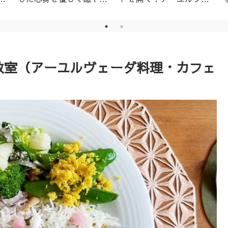
│名古屋市天白区アーユ
ーダ・ニキビ対策1day
ルヴェーダサロン
レッスン（ニームパック
付き）
理教室（アーユルヴェーダ料理・カフェ