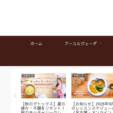
ホーム
アーユルヴェーダ
お知らせ
お知らせ
名】首肩
【秋のデトックス】夏の
【お知らせ】2026年9
くみに
疲れ・不調をリセット！
のレッスンスケジュー
ガ＆バス
秋のキッチャリークレン
《名古屋・オンライン