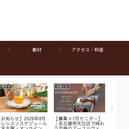
教材
アクセス・料金
お知らせ
お知らせ
お知らせ
【お知らせ】2026年8月
【募集☆7月モニター】
【1da
のレッスンスケジュール
│名古屋市天白区で味わ
ヴェー
《名古屋・オンラインア
う至福のアーユルヴェー
は本当