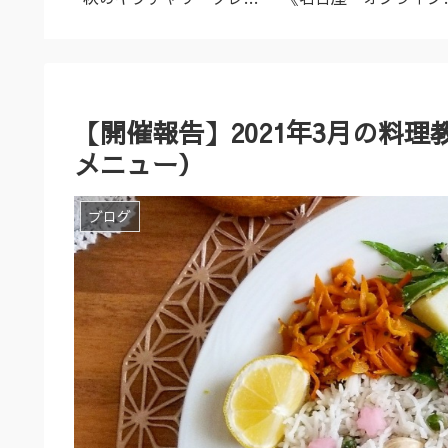
名古屋市
ズ（9/23～10/2）
ーユルヴェーダ料理教
室・講座》
【開催報告】2021年3月の料
メニュー）
ブログ