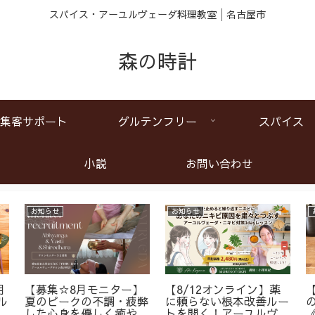
スパイス・アーユルヴェーダ料理教室│名古屋市
森の時計
集客サポート
グルテンフリー
スパイス
小説
お問い合わせ
お知らせ
お知らせ
月
【募集☆8月モニター】
【8/12オンライン】薬
ル
夏のピークの不調・疲弊
に頼らない根本改善ルー
ア
した心身を優しく癒やす
トを開く！アーユルヴェ