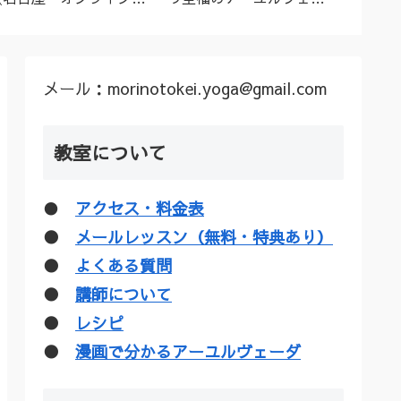
ーユルヴェーダ料理教
ダトリートメント（シロ
ル”な
室・講座》
ダーラほか）
疑惑を
メール：morinotokei.yoga@gmail.com
教室について
●
アクセス・料金表
●
メールレッスン（無料・特典あり）
●
よくある質問
●
講師について
●
レシピ
●
漫画で分かるアーユルヴェーダ