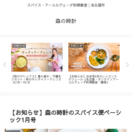
スパイス・アーユルヴェーダ料理教室│名古屋市
森の時計
お知らせ
お知らせ
お
・
【秋のデトックス】夏の疲れ・不調を
【お知らせ】2026年9月のレッスンス
【募
ィ
リセット！秋のキッチャリークレンズ
ケジュール《名古屋・オンラインアー
不調
（9/23～10/2）
ユルヴェーダ料理教室・講座》
名古
ン
【お知らせ】森の時計のスパイス便ベーシ
ック1月号