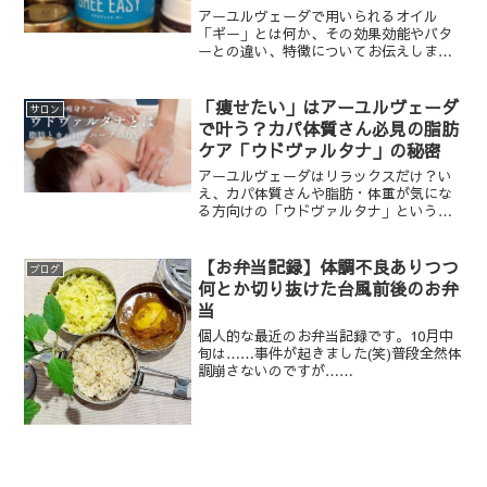
アーユルヴェーダで用いられるオイル
「ギー」とは何か、その効果効能やバタ
ーとの違い、特徴についてお伝えしま
す。
「痩せたい」はアーユルヴェーダ
サロン
で叶う？カパ体質さん必見の脂肪
ケア「ウドヴァルタナ」の秘密
アーユルヴェーダはリラックスだけ？い
え、カパ体質さんや脂肪・体重が気にな
る方向けの「ウドヴァルタナ」という特
別な粉マッサージがあります。古典で
「脂肪を溶かす」と記され、現代科学で
も代謝アップやサイズダウンの有用性が
【お弁当記録】体調不良ありつつ
ブログ
示されている驚きのトリートメント。名
何とか切り抜けた台風前後のお弁
古屋のアーユルヴェーダサロン「森の時
当
計」がその魅力を徹底解説します。
個人的な最近のお弁当記録です。10月中
旬は……事件が起きました(笑)普段全然体
調崩さないのですが……