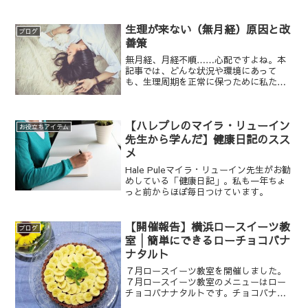
つでもあてはまるわけではありません。
個人の体質、アレルギー、消化力、現在
のドーシャの悪化度を鑑み、自分に本当
生理が来ない（無月経）原因と改
ブログ
に必要なものを選択しまし...
善策
無月経、月経不順……心配ですよね。本
記事では、どんな状況や環境にあって
も、生理周期を正常に保つために私たち
にできることを、アーユルヴェーダの視
点からお伝えします。
【ハレプレのマイラ・リューイン
お役立ちアイテム
先生から学んだ】健康日記のスス
メ
Hale Puleマイラ・リューイン先生がお勧
めしている「健康日記」。私も一年ちょ
っと前からほぼ毎日つけています。
【開催報告】横浜ロースイーツ教
ブログ
室│簡単にできるローチョコバナ
ナタルト
７月ロースイーツ教室を開催しました。
７月ロースイーツ教室のメニューはロー
チョコバナナタルトです。チョコバナナ
タルト……なのに、チョコレートは使っ