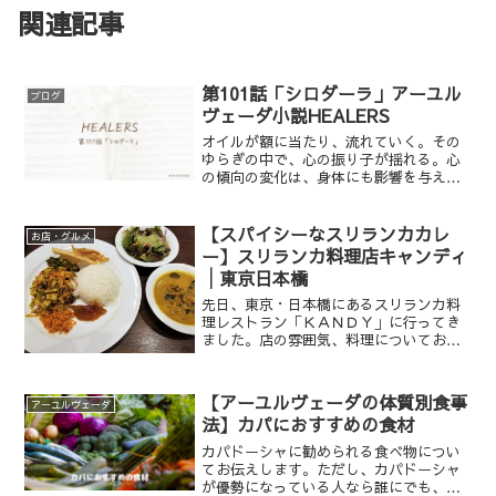
関連記事
第101話「シロダーラ」アーユル
ブログ
ヴェーダ小説HEALERS
オイルが額に当たり、流れていく。その
ゆらぎの中で、心の振り子が揺れる。心
の傾向の変化は、身体にも影響を与え
る。─もし、神と同じ名をもつ私が、そ
の神の力にあやかれるのなら…願わく
ば、このクライアントに、新しい命を生
【スパイシーなスリランカカレ
お店・グルメ
み出す力を与えてください。杏奈は念を
ー】スリランカ料理店キャンディ
込めて、シロダーラを施す。
│東京日本橋
先日、東京・日本橋にあるスリランカ料
理レストラン「ＫＡＮＤＹ」に行ってき
ました。店の雰囲気、料理についてお伝
えします。
【アーユルヴェーダの体質別食事
アーユルヴェーダ
法】カパにおすすめの食材
カパドーシャに勧められる食べ物につい
てお伝えします。ただし、カパドーシャ
が優勢になっている人なら誰にでも、い