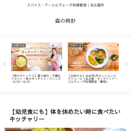
スパイス・アーユルヴェーダ料理教室│名古屋市
森の時計
お知らせ
お知らせ
お
・
【秋のデトックス】夏の疲れ・不調を
【お知らせ】2026年9月のレッスンス
【募
ィ
リセット！秋のキッチャリークレンズ
ケジュール《名古屋・オンラインアー
不調
（9/23～10/2）
ユルヴェーダ料理教室・講座》
名古
ン
【幼児食にも】体を休めたい時に食べたい
キッチャリー