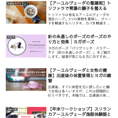
【アーユルヴェーダの整腸剤】ト
お役立ちアイテム
リファラで胃腸の調子を整える
トリファラは有名なアーユルヴェーダの
混合ハーブ。3つの果物を意味し、ヴァー
タを軽減するハリタキ、カパを軽減する
ビビタキ、ピッタを軽減するアマラキで
作られています。今回は胃腸炎改善、整
腸作用を期待して服用しました。他にも
針の糸通しのポーズのポーズのや
ブログ
様々な効能があります。
り方と効果│ヨガポーズ
ヨガのポーズ「パリヴリッタ・バラアー
サナ（針の糸通しのポーズ）」 をご紹介
します。猫背が気になる方におすすめの
ポーズです。パリヴリッタ・バラアーサ
ナ（針の糸通しのポーズ）四つん這いの
姿勢から片手を反対側へ伸ばし、側頭部
【アーユルヴェーダと女性の健
ブログ
を床につけて脇腹や肩甲...
康】出産後の体重管理とヨガの練
習
出産後、すぐに体型を元に戻したいと願
う女性は多くいますが、これは段階的に
行うべきです。本稿では、出産後の体重
管理と、ヨガの練習についてお伝えしま
す。
【年末ワークショップ】スリラン
お知らせ
カアーユルヴェーダ施設体験談と