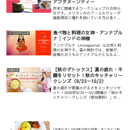
アフタヌーンティー
年末に開催するワークショップのお知ら
せです。スリランカのアーユルヴェーダ
施設滞在に憧れを抱いている方は多くい
らっしゃると思います。実際に施設でど
んなことをするのか（施設にもよります
が）、私の体験をもとにお話させていた
食べ物と料理の女神・アンナプル
アーユルヴェーダ
だきます。そして、スリラ...
ナ│インドの神様
アンナプルナ（Annapurna）は台所と料
理の女神です。森の時計では、皆様が、
皆様のおうちのアンナプルナとなるよ
う、アーユルヴェーダの叡智をお伝えし
ています。では、アンナプルナとは、ど
のような神様なのでしょうか。
【秋のデトックス】夏の疲れ・不
お知らせ
調をリセット！秋のキッチャリー
クレンズ（9/23～10/2）
夏の疲れや胃腸のだるさをスッキリリセ
ット！2026年9/23〜10/2開催の「秋のキ
ッチャリークレンズ（参加無料）」のご
案内です。アーユルヴェーダの養生食で
消化力を整え、本格的な冬に向けた体作
りを始めませんか？先行予約は8/19より
公式LINEにて受付スタート！
【お知らせ】2024年10月の対面・オンライン料