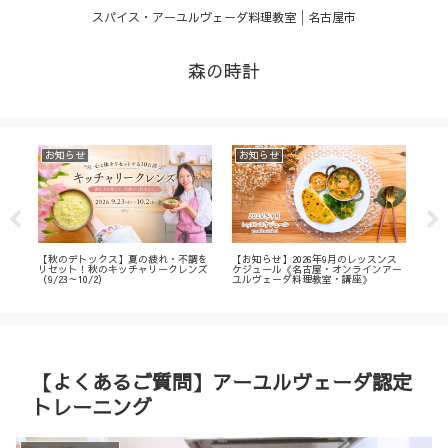
スパイス・アーユルヴェーダ料理教室│名古屋市
森の時計
お知らせ
お知らせ
お
・
【秋のデトックス】夏の疲れ・不調を
【お知らせ】2026年9月のレッスンス
【募
ィ
リセット！秋のキッチャリークレンズ
ケジュール《名古屋・オンラインアー
不調
（9/23～10/2）
ユルヴェーダ料理教室・講座》
名古
ン
【よくあるご質問】アーユルヴェーダ認定
トレーニング