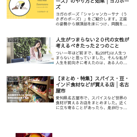
ーズ）のやり方と効果│ヨガポー
ズ
ヨガのポーズ「シャシャンカーサナ（う
さぎのポーズ）」をご紹介します。正座
の姿勢から頭頂部を床につけ、両腕を上
げたポーズです。
人生がつまらない２０代の女性が
ブログ
考えるべきたった２つのこと
つい一年ほど前まで、私(20代)は人生つ
まらないと思っていました。そんな私が
人生を前向きに考えたのは、ある人のた
った２つの問いがきっかけでした──。
【まとめ・特集】スパイス・豆・
ブログ
インド食材などが買える店│名古
屋市
愛知県名古屋市で、スパイスなど世界の
食材が買えるお店をまとめました。近く
に立ち寄ることがあったら、是非行って
みてください。