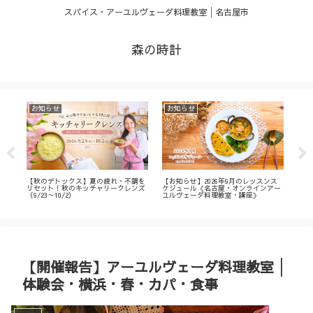
スパイス・アーユルヴェーダ料理教室│名古屋市
森の時計
お知らせ
お知らせ
お
・
【秋のデトックス】夏の疲れ・不調を
【お知らせ】2026年9月のレッスンス
【募
ィ
リセット！秋のキッチャリークレンズ
ケジュール《名古屋・オンラインアー
不調
（9/23～10/2）
ユルヴェーダ料理教室・講座》
名古
ン
【開催報告】アーユルヴェーダ料理教室│
体験会・横浜・春・カパ・食事