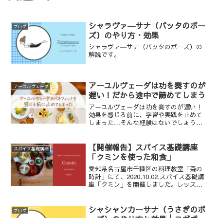
シャラヴァ―サナ（バッタのポー
ブログ
ズ）のやり方・効果
シャラヴァ―サナ（バッタのポーズ）の
解説です。
アーユルヴェーダは功を奏すのが
アーユルヴェーダ
遅い！だから途中で諦めてしまう
アーユルヴェーダは功を奏すのが遅い！
効果を感じる前に、学習や実践を止めて
しまった…そんな経験はないでしょう
か？でも本当に、なんの効果もなかった
のでしょうか？十分な時間、取り組むこ
とはできたのでしょうか？本稿にて、講
【開催報告】スパイス基礎講座
スパイス基礎講座
師の見解をお伝えします。
「クミンを使った和食」
愛知県名古屋市千種区の料理教室「森の
時計」にて、2020.10.02.スパイス基礎講
座「クミン」を開催しました。レッスン
の様子をお伝えします。スパイスを知る
「クミン」「カレーのいい香り」は、ク
ミンの香りが中心。知らず知らずのうち
シャシャンカーサナ（うさぎのポ
ブログ
に、日本人に...