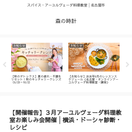
スパイス・アーユルヴェーダ料理教室│名古屋市
森の時計
お知らせ
お知らせ
お
・
【秋のデトックス】夏の疲れ・不調を
【お知らせ】2026年9月のレッスンス
【募
ィ
リセット！秋のキッチャリークレンズ
ケジュール《名古屋・オンラインアー
不調
（9/23～10/2）
ユルヴェーダ料理教室・講座》
名古
ン
【開催報告】３月アーユルヴェーダ料理教
室お楽しみ会開催│横浜・ドーシャ診断・
レシピ