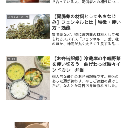
き合っている人、配偶者との相性につい
て考えることはないでしょうか。考え方
は人それぞれですが、アーユルヴェーダ
の教本の中に、上記に関するアーユルヴ
【胃腸薬の材料としてもおなじ
スパイス・ハーブ
ェーダならではの基準があ...
み】フェンネルとは│特徴・使い
方・効能
胃腸薬など、特に漢方薬の材料として知
られるスパイス「フェンネル」。葉、種
のほか、株元が丸く大きく生長する品種
では茎部も料理に使われます。本稿では
そんな「フェンネル（特にフェンネルシ
ード）」の魅力をご紹介します。
【お弁当記録】冷蔵庫の半端野菜
ブログ
を使い切ろう│曲げわっぱ時々イ
ンドカレー弁当
個人的な最近のお弁当記録です。連休の
あった週が終わり、平日ご連勤の週でし
たが、なんとか毎日お弁当作れました。