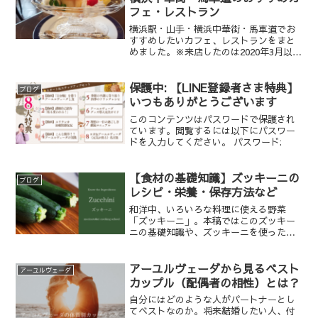
フェ・レストラン
横浜駅・山手・横浜中華街・馬車道でお
すすめしたいカフェ、レストランをまと
めました。※来店したのは2020年3月以前
ですので、当時の様子になります。
保護中: 【LINE登録者さま特典】
ブログ
いつもありがとうございます
このコンテンツはパスワードで保護され
ています。閲覧するには以下にパスワー
ドを入力してください。 パスワード:
【食材の基礎知識】ズッキーニの
ブログ
レシピ・栄養・保存方法など
和洋中、いろいろな料理に使える野菜
「ズッキーニ」。本稿ではこのズッキー
ニの基礎知識や、ズッキーニを使ったお
すすめの料理レシピをお伝えします。
アーユルヴェーダから見るベスト
アーユルヴェーダ
カップル（配偶者の相性）とは？
自分にはどのような人がパートナーとし
てベストなのか。将来結婚したい人、付