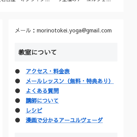
ーユルヴェーダ料理教
ダトリートメント（シロ
ル”な
室・講座》
ダーラほか）
疑惑を
メール：morinotokei.yoga@gmail.com
教室について
●
アクセス・料金表
●
メールレッスン（無料・特典あり）
●
よくある質問
●
講師について
●
レシピ
●
漫画で分かるアーユルヴェーダ