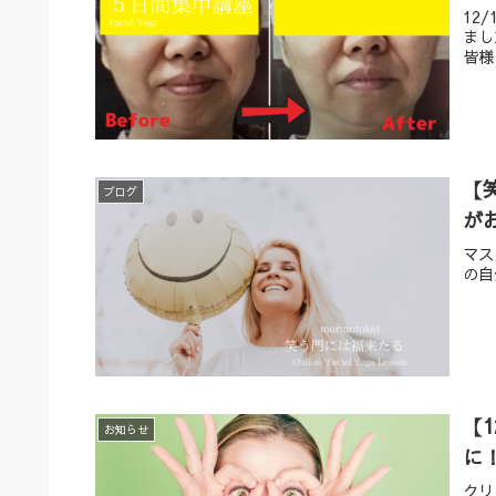
12
まし
皆様
【
ブログ
が
マス
の自
【
お知らせ
に
クリ