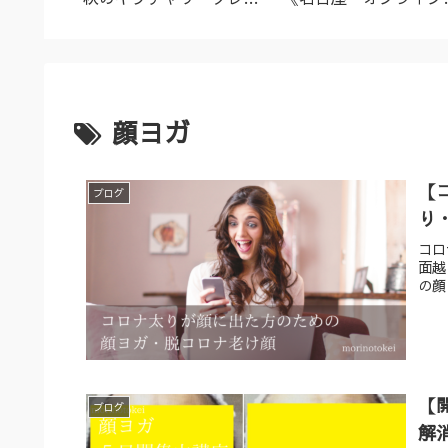
名古屋市
ズ（9/23～10/2）
ーユルヴェーダ料理教
室・講座》
顔ヨガ
【
ブログ
り
コロ
面越
の顔
【
ブログ
解