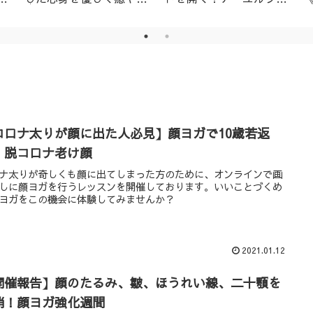
│名古屋市天白区アーユ
ーダ・ニキビ対策1day
ルヴェーダサロン
レッスン（ニームパック
付き）
コロナ太りが顔に出た人必見】顔ヨガで10歳若返
・脱コロナ老け顔
ナ太りが奇しくも顔に出てしまった方のために、オンラインで画
しに顔ヨガを行うレッスンを開催しております。いいことづくめ
ヨガをこの機会に体験してみませんか？
2021.01.12
開催報告】顔のたるみ、皺、ほうれい線、二十顎を
消！顔ヨガ強化週間