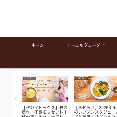
ホーム
アーユルヴェーダ
お知らせ
お知らせ
名】首肩
【秋のデトックス】夏の
【お知らせ】2026年9
くみに
疲れ・不調をリセット！
のレッスンスケジュー
ガ＆バス
秋のキッチャリークレン
《名古屋・オンライン