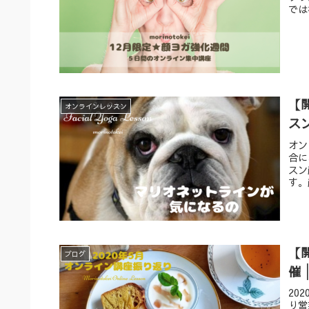
では
【
オンラインレッスン
ス
オン
合に
スン
す。
【
ブログ
催│
20
り営