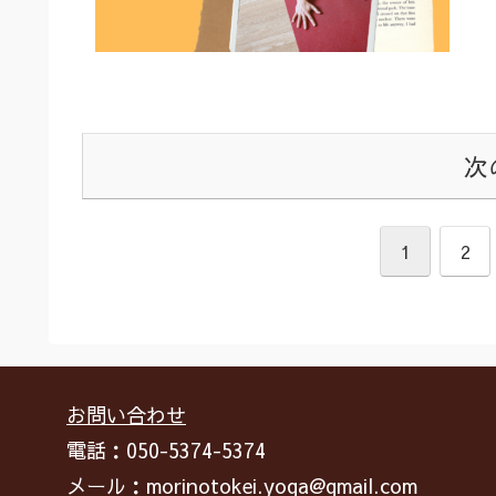
次
1
2
お問い合わせ
電話：050-5374-5374
メール：morinotokei.yoga@gmail.com