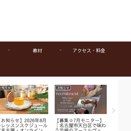
教材
アクセス・料金
お知らせ
お知らせ
お知らせ
【お知らせ】2026年8月
【募集☆7月モニター】
【1da
のレッスンスケジュール
│名古屋市天白区で味わ
ヴェー
《名古屋・オンラインア
う至福のアーユルヴェー
は本当