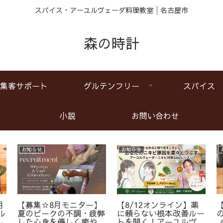
スパイス・アーユルヴェーダ料理教室│名古屋市
森の時計
集客サポート
グルテンフリー
スパイス
小説
お問い合わせ
お知らせ
お知らせ
月
【募集☆8月モニター】
【8/12オンライン】薬
ル
夏のピークの不調・疲弊
に頼らない根本改善ルー
ア
した心身を優しく癒やす
トを開く！アーユルヴェ