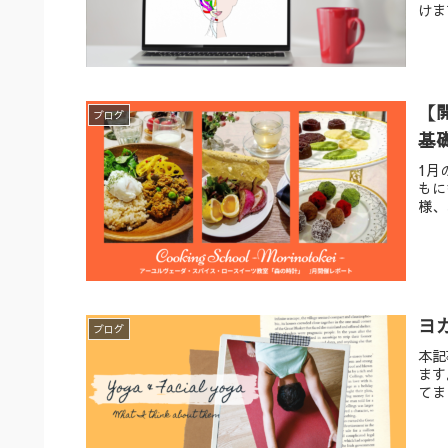
けま
【
ブログ
基
1月
もに
様、
ヨ
ブログ
本記
ます
てま