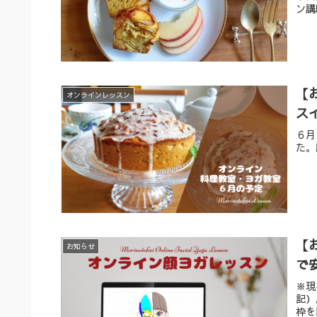
ン講
【
オンラインレッスン
ス
６月
た。
【
お知らせ
で
※現
記）
枠を