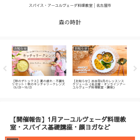
スパイス・アーユルヴェーダ料理教室│名古屋市
森の時計
お知らせ
お知らせ
お
・
【秋のデトックス】夏の疲れ・不調を
【お知らせ】2026年9月のレッスンス
【募
ィ
リセット！秋のキッチャリークレンズ
ケジュール《名古屋・オンラインアー
不調
（9/23～10/2）
ユルヴェーダ料理教室・講座》
名古
ン
【開催報告】1月アーユルヴェーダ料理教
室・スパイス基礎講座・顔ヨガなど