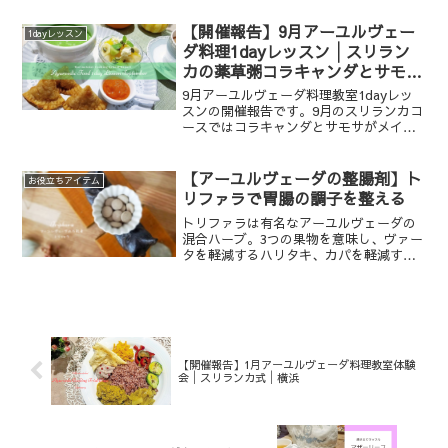
徹底解説。豪華4大特典付き！
【開催報告】9月アーユルヴェー
1dayレッスン
ダ料理1dayレッスン│スリラン
カの薬草粥コラキャンダとサモサ
り方を学ぶ
9月アーユルヴェーダ料理教室1dayレッ
スンの開催報告です。9月のスリランカコ
ースではコラキャンダとサモサがメイン
でした。
【アーユルヴェーダの整腸剤】ト
お役立ちアイテム
リファラで胃腸の調子を整える
トリファラは有名なアーユルヴェーダの
混合ハーブ。3つの果物を意味し、ヴァー
タを軽減するハリタキ、カパを軽減する
ビビタキ、ピッタを軽減するアマラキで
作られています。今回は胃腸炎改善、整
腸作用を期待して服用しました。他にも
様々な効能があります。
【開催報告】1月アーユルヴェーダ料理教室体験
会│スリランカ式│横浜