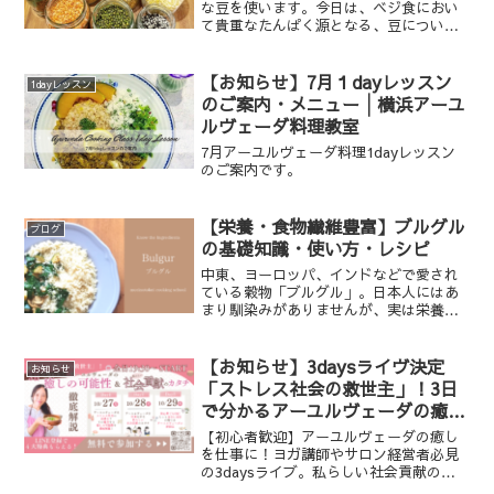
な豆を使います。今日は、ベジ食におい
て貴重なたんぱく源となる、豆について
お伝えします。豆はその小さな粒の中
に、タンパク質、食物繊維、ビタミン、
ミネラルなどさまざまな栄養素を豊富に
【お知らせ】7月１dayレッスン
1dayレッスン
含んでいます。豆の歴史は古...
のご案内・メニュー│横浜アーユ
ルヴェーダ料理教室
7月アーユルヴェーダ料理1dayレッスン
のご案内です。
【栄養・食物繊維豊富】ブルグル
ブログ
の基礎知識・使い方・レシピ
中東、ヨーロッパ、インドなどで愛され
ている穀物「ブルグル」。日本人にはあ
まり馴染みがありませんが、実は栄養豊
富で血糖値を上げにくい、お米の良い代
替品です。本稿では、このブルグルの基
礎知識についてお伝えします。
【お知らせ】3daysライヴ決定
お知らせ
「ストレス社会の救世主」！3日
で分かるアーユルヴェーダの癒し
の可能性と私らしい社会貢献のカ
【初心者歓迎】アーユルヴェーダの癒し
タチ「徹底解説！」
を仕事に！ヨガ講師やサロン経営者必見
の3daysライブ。私らしい社会貢献の形
を見つけ、自信を持って活動する方法を