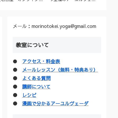
ーユルヴェーダ料理教
ダトリートメント（シロ
ル”な
室・講座》
ダーラほか）
疑惑を
メール：morinotokei.yoga@gmail.com
教室について
●
アクセス・料金表
●
メールレッスン（無料・特典あり）
●
よくある質問
●
講師について
●
レシピ
●
漫画で分かるアーユルヴェーダ