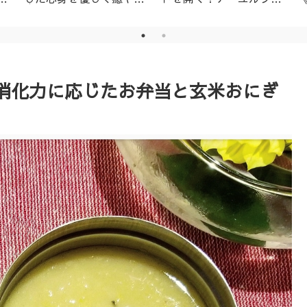
│名古屋市天白区アーユ
ーダ・ニキビ対策1day
ルヴェーダサロン
レッスン（ニームパック
付き）
消化力に応じたお弁当と玄米おにぎ