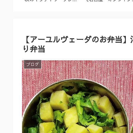
名古屋市
ズ（9/23～10/2）
ーユルヴェーダ料理教
室・講座》
【アーユルヴェーダのお弁当】
り弁当
ブログ