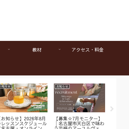
教材
アクセス・料金
お知らせ
お知らせ
お知らせ
【お知らせ】2026年8月
【募集☆7月モニター】
【1da
のレッスンスケジュール
│名古屋市天白区で味わ
ヴェー
《名古屋・オンラインア
う至福のアーユルヴェー
は本当