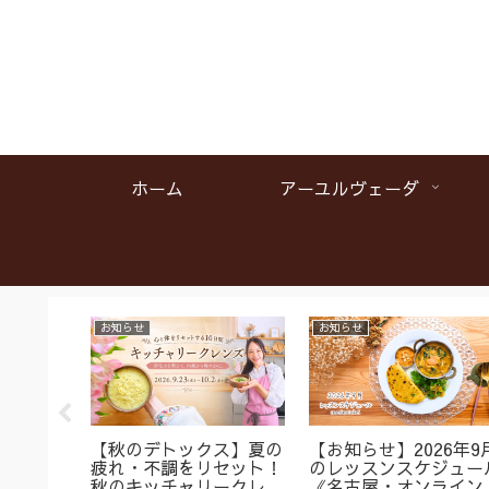
ホーム
アーユルヴェーダ
お知らせ
お知らせ
名】首肩
【秋のデトックス】夏の
【お知らせ】2026年9
くみに
疲れ・不調をリセット！
のレッスンスケジュー
ガ＆バス
秋のキッチャリークレン
《名古屋・オンライン