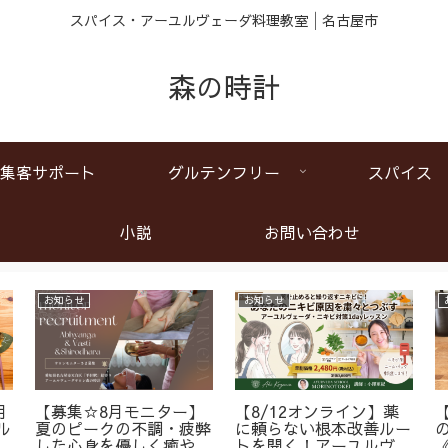
スパイス・アーユルヴェーダ料理教室│名古屋市
森の時計
集客サポート
グルテンフリー
スパイス
小説
お問い合わせ
お知らせ
お知らせ
月
【募集☆8月モニター】
【8/12オンライン】薬
ル
夏のピークの不調・疲弊
に頼らない根本改善ルー
ア
した心身を優しく癒やす
トを開く！アーユルヴェ