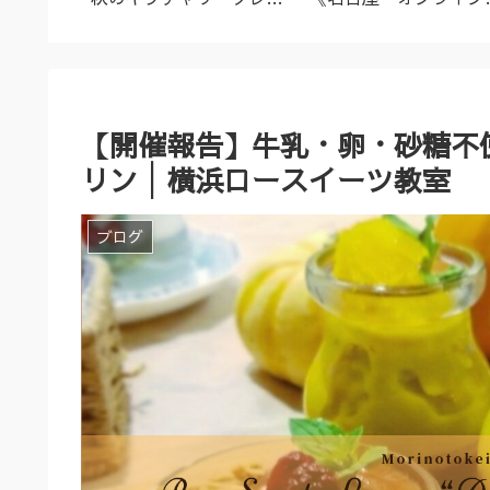
名古屋市
ズ（9/23～10/2）
ーユルヴェーダ料理教
室・講座》
【開催報告】牛乳・卵・砂糖不
リン│横浜ロースイーツ教室
ブログ