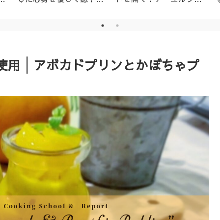
│名古屋市天白区アーユ
ーダ・ニキビ対策1day
ルヴェーダサロン
レッスン（ニームパック
付き）
使用│アボカドプリンとかぼちゃプ