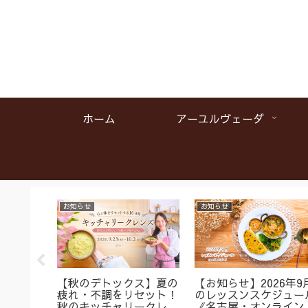
ホーム
アーユルヴェーダ
お知らせ
お知らせ
名】首肩
【秋のデトックス】夏の
【お知らせ】2026年9
くみに
疲れ・不調をリセット！
のレッスンスケジュー
ガ＆バス
秋のキッチャリークレン
《名古屋・オンライン