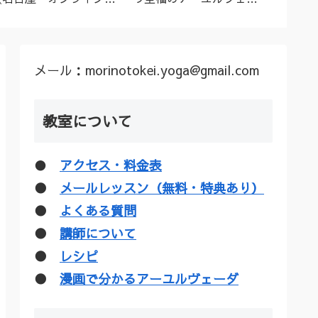
ーユルヴェーダ料理教
ダトリートメント（シロ
ル”な
室・講座》
ダーラほか）
疑惑を
メール：morinotokei.yoga@gmail.com
教室について
●
アクセス・料金表
●
メールレッスン（無料・特典あり）
●
よくある質問
●
講師について
●
レシピ
●
漫画で分かるアーユルヴェーダ