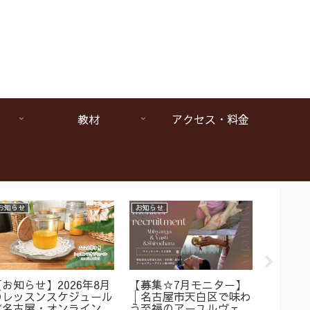
教材
アクセス・料金
お知らせ
お知らせ
お知らせ
【お知らせ】2026年8月
【募集☆7月モニター】
【1da
のレッスンスケジュール
│名古屋市天白区で味わ
ヴェー
《名古屋・オンラインア
う至福のアーユルヴェー
は本当