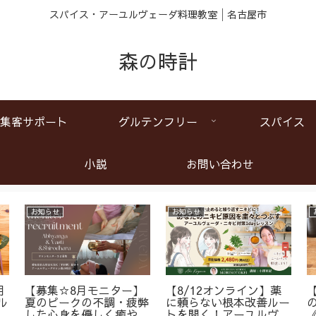
スパイス・アーユルヴェーダ料理教室│名古屋市
森の時計
集客サポート
グルテンフリー
スパイス
小説
お問い合わせ
お知らせ
お知らせ
月
【募集☆8月モニター】
【8/12オンライン】薬
ル
夏のピークの不調・疲弊
に頼らない根本改善ルー
ア
した心身を優しく癒やす
トを開く！アーユルヴェ