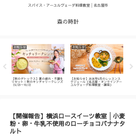
スパイス・アーユルヴェーダ料理教室│名古屋市
森の時計
お知らせ
お知らせ
お
・
【秋のデトックス】夏の疲れ・不調を
【お知らせ】2026年9月のレッスンス
【募
ィ
リセット！秋のキッチャリークレンズ
ケジュール《名古屋・オンラインアー
不調
（9/23～10/2）
ユルヴェーダ料理教室・講座》
名古
ン
【開催報告】横浜ロースイーツ教室│小麦
粉・卵・牛乳不使用のローチョコバナナタ
ルト