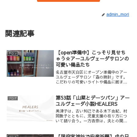
admin_mori
関連記事
【open準備中】こっそり見せち
サロン
ゃう☆アーユルヴェーダサロンの
可愛い備品たち
名古屋市天白区にオープン準備中のアー
ユルヴェーダサロン「森の時計」です。
こだわりの可愛いライトや備品に囲まれ
た癒やしの空間を先行公開！本格的なア
ビヤンガやシロダーラなど、10種以上の
オイルからあなたに最適なケアを提案。
第53話「山菜とデーツパン」アー
ブログ
日常のアドバイスもお任せください。
ユルヴェーダ小説HEALERS
美津子は、古い知己である木下由紀、村
岡敦子とともに、児童支援の在り方につ
いて語り合う。一方杏奈は、夫との関係
に悩む結衣を励まそうと、ラインの文言
を考えるのに奮闘していた。新たなヨガ
指導者の導入に向けての準備が進む中
【国府宮神社で安産祈願】戌の日
ブログ