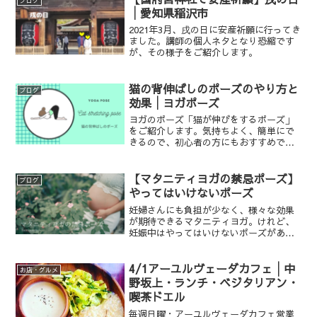
で、美津子は沙羅と杏奈に支援を依頼す
│愛知県稲沢市
るのだった。そして、杏奈は山菜を採り
2021年3月、戌の日に安産祈願に行ってき
に赴いた明神山で、見知らぬ女性と出会
ました。講師の個人ネタとなり恐縮です
い…？
が、その様子をご紹介します。
猫の背伸ばしのポーズのやり方と
ブログ
効果│ヨガポーズ
ヨガのポーズ「猫が伸びをするポーズ」
をご紹介します。気持ちよく、簡単にで
きるので、初心者の方にもおすすめで
す。
【マタニティヨガの禁忌ポーズ】
ブログ
やってはいけないポーズ
妊婦さんにも負担が少なく、様々な効果
が期待できるマタニティヨガ。けれど、
妊娠中はやってはいけないポーズがあり
ます。本稿では、妊娠中の禁忌ポーズを
お伝えします。
4/1アーユルヴェーダカフェ│中
お店・グルメ
野坂上・ランチ・ベジタリアン・
喫茶ドエル
毎週日曜・アーユルヴェーダカフェ営業