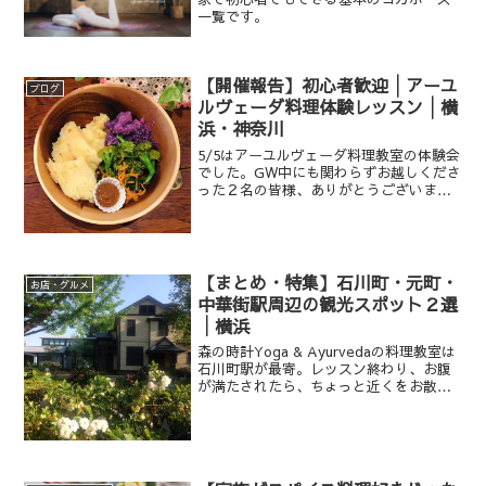
一覧です。
【開催報告】初心者歓迎│アーユ
ブログ
ルヴェーダ料理体験レッスン│横
浜・神奈川
5/5はアーユルヴェーダ料理教室の体験会
でした。GW中にも関わらずお越しくださ
った２名の皆様、ありがとうございまし
た（_ _）
【まとめ・特集】石川町・元町・
お店・グルメ
中華街駅周辺の観光スポット２選
│横浜
森の時計Yoga & Ayurvedaの料理教室は
石川町駅が最寄。レッスン終わり、お腹
が満たされたら、ちょっと近くをお散歩
されてみてはいかがでしょう？