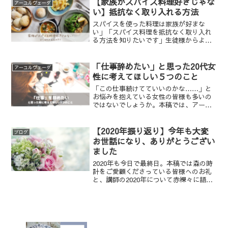
【家族がスパイス料理好きじゃな
アーユルヴェーダ
い】抵抗なく取り入れる方法
スパイスを使った料理は家族が好まな
い」「スパイス料理を抵抗なく取り入れ
る方法を知りたいです」生徒様からよく
いただくお悩みに回答します。まずは、
家族の好き嫌い、スパイスの中でもOKな
ものとNGなものを聞いてみると良いでし
「仕事辞めたい」と思った20代女
アーユルヴェーダ
ょう。
性に考えてほしい５つのこと
「この仕事続けてていいのかな……」と
お悩みを抱えている女性の皆様も多いの
ではないでしょうか。本稿では、アーユ
ルヴェーダの視点からメッセージを送り
ます。
【2020年振り返り】今年も大変
ブログ
お世話になり、ありがとうござい
ました
2020年も今日で最終日。本稿では森の時
計をご愛顧くださっている皆様へのお礼
と、講師の2020年について赤裸々に語っ
ていこうと思います。個人ネタをはさみ
ますがご容赦くださいませ。【御礼】
2020年お世話になりました森の時計の
HP、SNSをご...