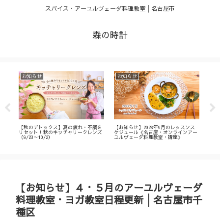
スパイス・アーユルヴェーダ料理教室│名古屋市
森の時計
お知らせ
お知らせ
お
・
【秋のデトックス】夏の疲れ・不調を
【お知らせ】2026年9月のレッスンス
【募
ィ
リセット！秋のキッチャリークレンズ
ケジュール《名古屋・オンラインアー
不調
（9/23～10/2）
ユルヴェーダ料理教室・講座》
名古
ン
【お知らせ】４・５月のアーユルヴェーダ
料理教室・ヨガ教室日程更新│名古屋市千
種区