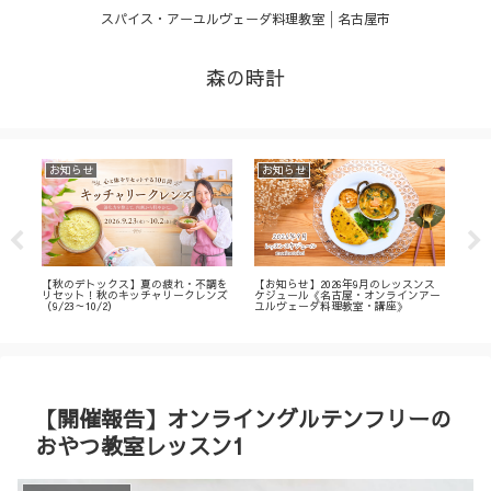
スパイス・アーユルヴェーダ料理教室│名古屋市
森の時計
お知らせ
お知らせ
お
・
【秋のデトックス】夏の疲れ・不調を
【お知らせ】2026年9月のレッスンス
【募
ィ
リセット！秋のキッチャリークレンズ
ケジュール《名古屋・オンラインアー
不調
（9/23～10/2）
ユルヴェーダ料理教室・講座》
名古
ン
【開催報告】オンライングルテンフリーの
おやつ教室レッスン1