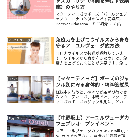
ァスカーサナ（体側を伸ばす安楽
座）のやり方
マタニティヨガのポーズ「パールシュヴ
ァスカーサナ（体側を伸ばす安楽座）
Parsvasukhasana」をご紹介します。体
側を気持ちよく伸ばしましょう。
免疫力を上げてウイルスから身を
アーユルヴェーダ
守るアーユルヴェーダ的方法
コロナウイルスの報道が過熱していま
す。ウイルスから身を守るためには、免
疫力を上げておくことが必要です。免疫
力を上げるための生活法について、アー
ユルヴェーダの視点で書いてみます。
【マタニティヨガ】ポーズのジャ
ブログ
ンル別にみる身体的・精神的効果
妊娠中に行うと、様々な効果が期待でき
るマタニティヨガ。本稿では、マタニテ
ィヨガのポーズのジャンル別に、どのよ
うな身体的、精神的効果が期待されるか
お伝えします。
【中野坂上】アーユルヴェーダカ
お店・グルメ
フェプレオープンイベント
※アーユルヴェーダカフェは2018年3月～
5月末までの三カ月、皆様のご愛顧を頂