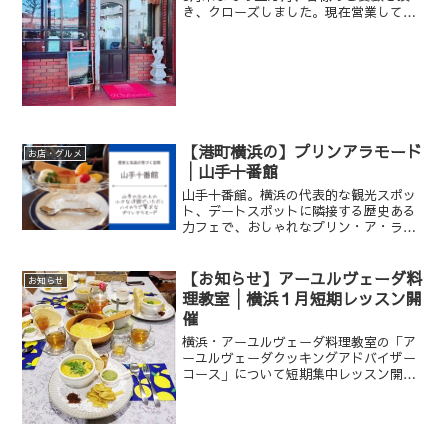
き、クローズしました。現在営業してお
りませんので、ご了承下さい。なお、ア
ーユルヴェーダ料理は【横浜】アーユル
ヴェーダ料理教室にて味わうことができ
ます。詳しくはこち...
【港町横浜の】プリンアラモード
お店・グルメ
│山手十番館
山手十番館。横浜の代表的な観光スポッ
ト、デートスポットに隣接する歴史ある
力フェで、おしゃれなプリン・ア・ラ・
モードをいただきました。
【お知らせ】アーユルヴェーダ料
お知らせ
理教室│横浜１月短期レッスン開
催
横浜・アーユルヴェーダ料理教室の「ア
ーユルヴェーダクッキングアドバイザー
コース」について短期集中レッスン開催
のお知らせです。