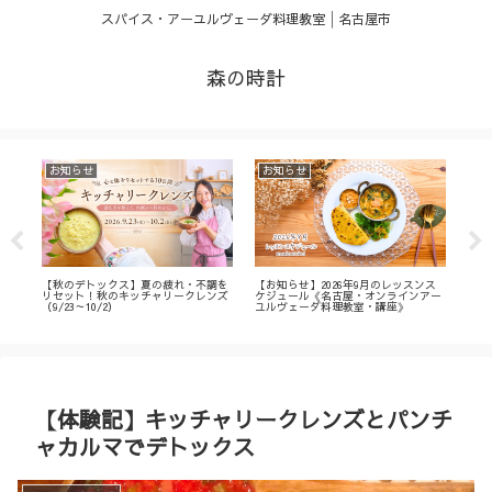
スパイス・アーユルヴェーダ料理教室│名古屋市
森の時計
お知らせ
お知らせ
お
・
【秋のデトックス】夏の疲れ・不調を
【お知らせ】2026年9月のレッスンス
【募
ィ
リセット！秋のキッチャリークレンズ
ケジュール《名古屋・オンラインアー
不調
（9/23～10/2）
ユルヴェーダ料理教室・講座》
名古
ン
【体験記】キッチャリークレンズとパンチ
ャカルマでデトックス