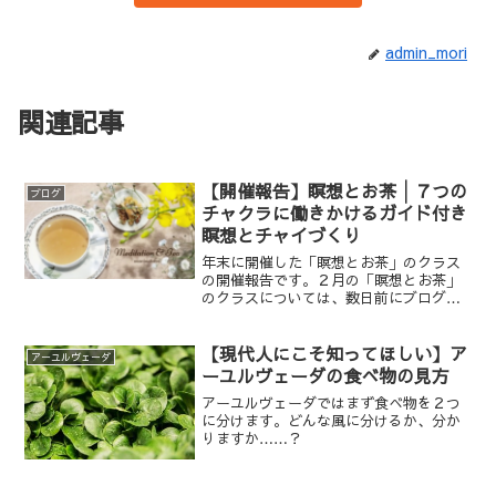
admin_mori
関連記事
【開催報告】瞑想とお茶│７つの
ブログ
チャクラに働きかけるガイド付き
瞑想とチャイづくり
年末に開催した「瞑想とお茶」のクラス
の開催報告です。２月の「瞑想とお茶」
のクラスについては、数日前にブログに
てアナウンスさせて頂きましたが、この
クラスは、今後定期開催していきます。
【現代人にこそ知ってほしい】ア
アーユルヴェーダ
ーユルヴェーダの食べ物の見方
アーユルヴェーダではまず食べ物を２つ
に分けます。どんな風に分けるか、分か
りますか……？