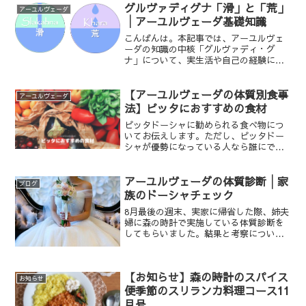
グルヴァディグナ「滑」と「荒」
アーユルヴェーダ
│アーユルヴェーダ基礎知識
こんばんは。本記事では、アーユルヴェ
ーダの知識の中核「グルヴァディ・グ
ナ」について、実生活や自己の経験に当
てはめて考えてみます。
【アーユルヴェーダの体質別食事
アーユルヴェーダ
法】ピッタにおすすめの食材
ピッタドーシャに勧められる食べ物につ
いてお伝えします。ただし、ピッタドー
シャが優勢になっている人なら誰にで
も、いつでもあてはまるわけではありま
せん。個人の体質、アレルギー、消化
力、現在のドーシャの悪化度を鑑み、自
アーユルヴェーダの体質診断│家
ブログ
分に本当に必要なものを選択し...
族のドーシャチェック
8月最後の週末、実家に帰省した際、姉夫
婦に森の時計で実施している体質診断を
してもらいました。結果と考察につい
て、ブログに掲載することに同意してく
れましたので、ご紹介します。
【お知らせ】森の時計のスパイス
お知らせ
便季節のスリランカ料理コース11
月号