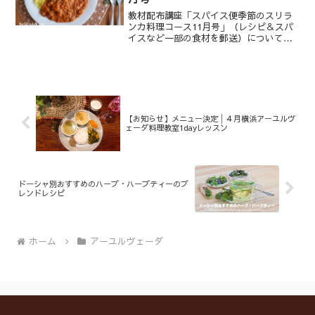
教材配布講座「スパイス便季節のスリラ
ンカ料理コース11月号」（レシピ＆スパ
イスなど一部の食材を郵送）についてご
紹介します。■11/2（水）発送
■10/25（火）お申込み締め
【お知らせ】メニュー決定│４月横浜アーユルヴ
ェーダ料理教室1dayレッスン
ドーシャ別おすすめのハーブ・ハーブティーのブ
レンドレシピ
ホーム
アーユルヴェーダ