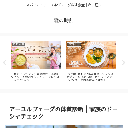
スパイス・アーユルヴェーダ料理教室│名古屋市
森の時計
お知らせ
お知らせ
お
・
【秋のデトックス】夏の疲れ・不調を
【お知らせ】2026年9月のレッスンス
【募
ィ
リセット！秋のキッチャリークレンズ
ケジュール《名古屋・オンラインアー
不調
（9/23～10/2）
ユルヴェーダ料理教室・講座》
名古
ン
アーユルヴェーダの体質診断│家族のドー
シャチェック