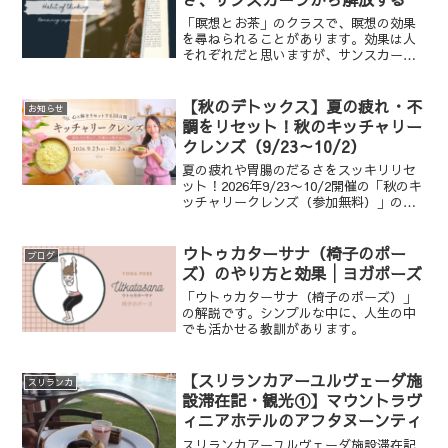
「瞑想とお茶」のクラスで、瞑想の効果
を尋ねられることがあります。効果は人
それぞれだと思いますが、サンスカーラ
から解放は、瞑想から得られる体験の一
つかもしれません。
【秋のデトックス】夏の疲れ・不
お知らせ
調をリセット！秋のキッチャリー
クレンズ（9/23～10/2）
夏の疲れや胃腸のだるさをスッキリリセ
ット！2026年9/23〜10/2開催の「秋のキ
ッチャリークレンズ（参加無料）」のご
案内です。アーユルヴェーダの養生食で
消化力を整え、本格的な冬に向けた体作
りを始めませんか？先行予約は8/19より
ウトゥカターサナ（椅子のポー
ブログ
公式LINEにて受付スタート！
ズ）のやり方と効果│ヨガポーズ
「ウトゥカターサナ（椅子のポーズ）」
の解説です。シンプルな中に、人生の中
でも活かせる教訓があります。
【スリランカアーユルヴェーダ施
スリランカ
設滞在記・観光①】マウントラヴ
ィニアホテルのアフタヌーンティ
スリランカアーユルヴェーダ施設滞在記